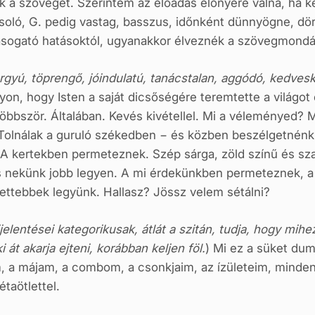
a szöveget. Szerintem az előadás előnyére válna, ha két
ácsoló, G. pedig vastag, basszus, időnként dünnyögne, d
asogató hatásoktól, ugyanakkor élveznék a szövegmondá
rgyú, töprengő, jóindulatú, tanácstalan, aggódó, kedves
vagyon, hogy Isten a saját dicsőségére teremtette a világ
bbször. Általában. Kevés kivétellel. Mi a véleményed? 
. Tolnálak a guruló székedben − és közben beszélgetnénk
A kertekben permeteznek. Szép sárga, zöld színű és sz
s nekünk jobb legyen. A mi érdekünkben permeteznek, a
ttebbek legyünk. Hallasz? Jössz velem sétálni?
jelentései kategorikusak, átlát a szitán, tudja, hogy mih
 át akarja ejteni, korábban keljen föl.
) Mi ez a süket du
, a májam, a combom, a csonkjaim, az ízületeim, minde
taötlettel.