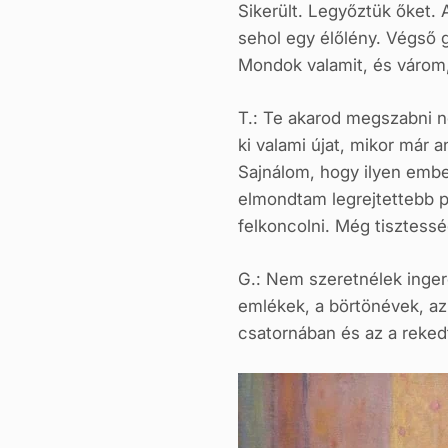
Sikerült. Legyőztük őket.
sehol egy élőlény. Végső 
Mondok valamit, és várom,
T.: Te akarod megszabni ne
ki valami újat, mikor már 
Sajnálom, hogy ilyen embe
elmondtam legrejtettebb p
felkoncolni. Még tisztesség
G.: Nem szeretnélek inger
emlékek, a börtönévek, az
csatornában és az a reked