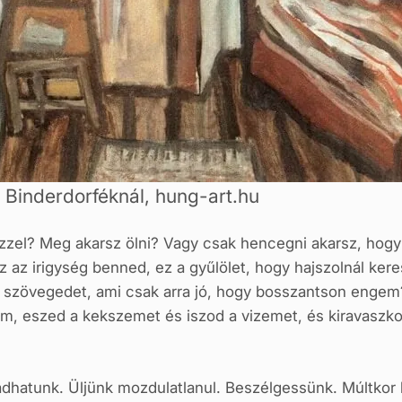
 Binderdorféknál, hung-art.hu
ezzel? Meg akarsz ölni? Vagy csak hencegni akarsz, ho
 az irigység benned, ez a gyűlölet, hogy hajszolnál ker
szövegedet, ami csak arra jó, hogy bosszantson engem?
em, eszed a kekszemet és iszod a vizemet, és kiravaszko
hatunk. Üljünk mozdulatlanul. Beszélgessünk. Múltkor lát