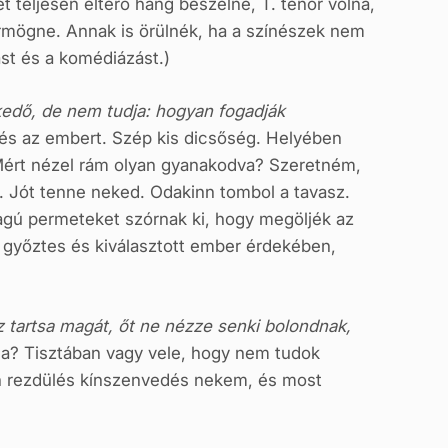
 teljesen eltérő hang beszélne, T. tenor volna,
örmögne. Annak is örülnék, ha a színészek nem
st és a komédiázást.)
kedő, de nem tudja: hogyan fogadják
ot és az embert. Szép kis dicsőség. Helyében
Mért nézel rám olyan gyanakodva? Szeretném,
. Jót tenne neked. Odakinn tombol a tavasz.
agú permeteket szórnak ki, hogy megöljék az
 győztes és kiválasztott ember érdekében,
ez tartsa magát, őt ne nézze senki bolondnak,
ma? Tisztában vagy vele, hogy nem tudok
n rezdülés kínszenvedés nekem, és most