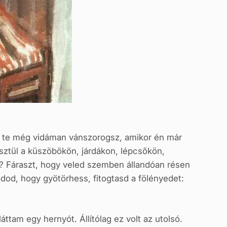
gy te még vidáman vánszorogsz, amikor én már
esztül a küszöbökön, járdákon, lépcsőkön,
 Fáraszt, hogy veled szemben állandóan résen
dod, hogy gyötörhess, fitogtasd a fölényedet:
tam egy hernyót. Állítólag ez volt az utolsó.