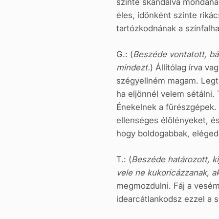
szinte skandálva mondanák 
éles, időnként szinte rik
tartózkodnának a színfalh
G.: (
Beszéde vontatott, bá
mindezt.
) Állítólag írva 
szégyellném magam. Legtö
ha eljönnél velem sétálni
Énekelnek a fűrészgépek. 
ellenséges élőlényeket, é
hogy boldogabbak, elégede
T.: (
Beszéde határozott, ki
vele ne kukoricázzanak, aki
megmozdulni. Fáj a vesém
idearcátlankodsz ezzel a sé