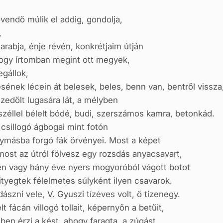
övendő múlik el addig, gondolja,
,
arabja, énje révén, konkrétjaim útján
 hogy írtomban megint ott megyek,
egállok,
ésének lécein át belesek, beles, benn van, bentről vissza
zedőlt lugasára lát, a mélyben
széllel bélelt bódé, budi, szerszámos kamra, betonkád.
csillogó ágbogai mint fotón
gymásba forgó fák örvényei. Most a képet
most az útról fölvesz egy rozsdás anyacsavart,
en vagy hány éve nyers mogyoróból vágott botot
ityegtek félelmetes súlyként ilyen csavarok.
ászni vele, V. Gyuszi tízéves volt, ő tizenegy.
t fácán villogó tollait, képernyőn a betűit,
ében érzi a kést, ahogy faragta, a zúgást,