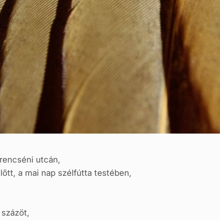
Trencséni utcán,
lőtt, a mai nap szélfútta testében,
 százöt,