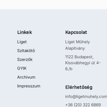
Linkek
Kapcsolat
Liget
Liget Műhely
Alapítvány
Szitakötő
1122 Budapest,
Szerzők
Kissvábhegyi út 4-
GYIK
6./b
Archívum
Impresszum
Elérhetőség
info@ligetmuhely.co
+36 (20) 322 6869