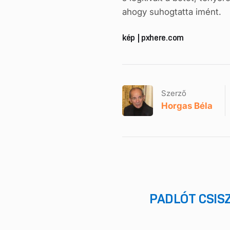
ahogy suhogtatta imént.
kép | pxhere.com
Szerző
Horgas Béla
PADLÓT CSIS