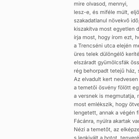
mire olvasod, mennyi,
lesz-e, és miféle múlt, elj
szakadatlanul növekvő idő
kiszakítva most egyetlen d
írja most, hogy írom ezt,
a Trencséni utca elején m
üres telek dülöngélő kerít
elszáradt gyümölcsfák öss
rég behorpadt tetejű ház, 
Az elvadult kert nedvesen 
a temetői ösvény fölött e
a versnek is megmutatja, 
most emlékszik, hogy ötv
lengetett, annak a végén f
Fácánra, nyúlra akartak vad
Nézi a temetőt, az elképzel
s legkivált a botot, tenyer