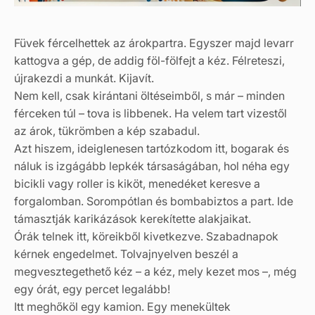
Füvek fércelhettek az árokpartra. Egyszer majd levarr
kattogva a gép, de addig föl-fölfejt a kéz. Félreteszi,
újrakezdi a munkát. Kijavít.
Nem kell, csak kirántani öltéseimből, s már – minden
férceken túl – tova is libbenek. Ha velem tart vizestől
az árok, tükrömben a kép szabadul.
Azt hiszem, ideiglenesen tartózkodom itt, bogarak és
náluk is izgágább lepkék társaságában, hol néha egy
bicikli vagy roller is kiköt, menedéket keresve a
forgalomban. Sorompótlan és bombabiztos a part. Ide
támasztják karikázások kerekítette alakjaikat.
Órák telnek itt, köreikből kivetkezve. Szabadnapok
kérnek engedelmet. Tolvajnyelven beszél a
megvesztegethető kéz – a kéz, mely kezet mos –, még
egy órát, egy percet legalább!
Itt meghőköl egy kamion. Egy menekültek