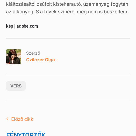
kiáltozásaitól zsúfolt kisteherautó, üzemanyag fogytán
az alkonyég. S a füvek színéről még nem is beszéltem.
kép | adobe.com
Szerző
Czilczer Olga
VERS
Előző cikk
FÉNYTORZÓK