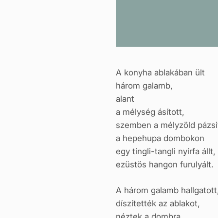
A konyha ablakában ült
három galamb,
alant
a mélység ásított,
szemben a mélyzöld pázsi
a hepehupa dombokon
egy tingli-tangli nyírfa állt,
ezüstös hangon furulyált.
A három galamb hallgatott
díszítették az ablakot,
néztek a dombra,