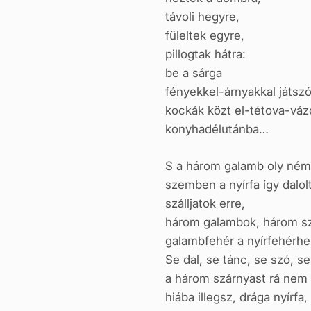
távoli hegyre,
füleltek egyre,
pillogtak hátra:
be a sárga
fényekkel-árnyakkal játszó
kockák közt el-tétova-váz
konyhadélutánba…
S a három galamb oly néma
szemben a nyírfa így dalolt
szálljatok erre,
három galambok, három s
galambfehér a nyírfehérhe
Se dal, se tánc, se szó, s
a három szárnyast rá nem b
hiába illegsz, drága nyírfa,