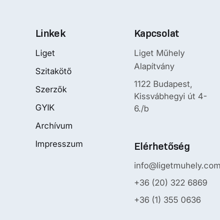
Linkek
Kapcsolat
Liget
Liget Műhely
Alapítvány
Szitakötő
1122 Budapest,
Szerzők
Kissvábhegyi út 4-
GYIK
6./b
Archívum
Impresszum
Elérhetőség
info@ligetmuhely.co
+36 (20) 322 6869
+36 (1) 355 0636