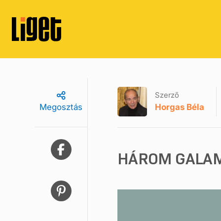
Szerző
Horgas Béla
Megosztás
HÁROM GALA