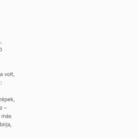
,
ó
 volt,
:
zépek,
z –
e más
írja,