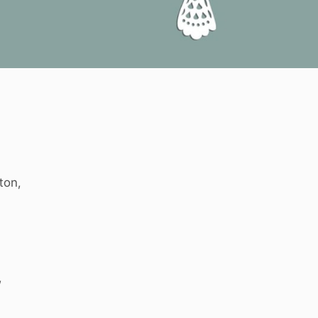
ton,
,