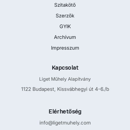
Szitakötő
Szerzők
GYIK
Archívum
Impresszum
Kapcsolat
Liget Műhely Alapítvány
1122 Budapest, Kissvábhegyi út 4-6./b
Elérhetőség
info@ligetmuhely.com