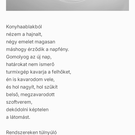
Konyhaablakból
nézem a hajnalt,
négy emelet magasan
máshogy érződik a napfény.
Gomolyog az új nap,
határokat nem ismerő
turmixgép kavarja a felhőket,
én is kavarodom vele,
és hol nagyít, hol szűkít
belső, megzavarodott
szoftverem,
dekódolni képtelen
a látomást.
Rendszereken túlnyúló