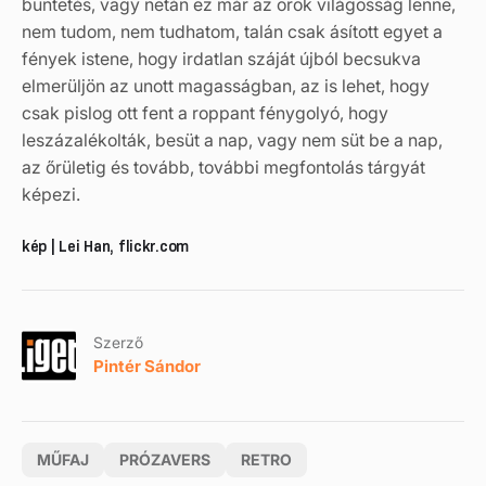
büntetés, vagy netán ez már az örök világosság lenne,
nem tudom, nem tudhatom, talán csak ásított egyet a
fények istene, hogy irdatlan száját újból becsukva
elmerüljön az unott magasságban, az is lehet, hogy
csak pislog ott fent a roppant fénygolyó, hogy
leszázalékolták, besüt a nap, vagy nem süt be a nap,
az őrületig és tovább, további megfontolás tárgyát
képezi.
kép | Lei Han, flickr.com
Szerző
Pintér Sándor
MŰFAJ
PRÓZAVERS
RETRO