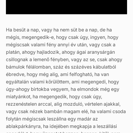
Ha besüt a nap, vagy ha nem süt be a nap, de ha
mégis, megengedik-e, hogy csak úgy, ingyen, hogy
mégiscsak valami fény annyi év után, vagy csak a
platán, ahogy hajladozik, ahogy ágai aranysárgán
csillognak a lemenő fényben, vagy az se, csak ahogy
bámulok félálomban, száz és százéves kábulatból
ébredve, hogy még alig, ami felfogható, ha van
egyáltalán valami körülöttem, ami megengedi, hogy
úgy-ahogy birtokba vegyem, ha elmondok még egy
miatyánkot, ha megengedik, hogy csak úgy,
rezzenéstelen arccal, alig mozduló, vértelen ajakkal,
vagy csak nézek bambán magam elé, ha valami csoda
folytán mégiscsak leszállna egy madár az
ablakpárkányra, ha idejében megkapja a leszállási