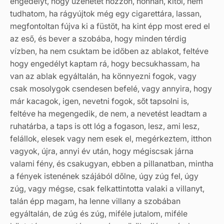
engedélyt, hogy üzenetet hozzon, honnan, kitől, nem
tudhatom, ha rágyújtok még egy cigarettára, lassan,
megfontoltan fújva ki a füstöt, ha kint épp most ered el
az eső, és bever a szobába, hogy minden térdig
vízben, ha nem csuktam be időben az ablakot, feltéve
hogy engedélyt kaptam rá, hogy becsukhassam, ha
van az ablak egyáltalán, ha könnyezni fogok, vagy
csak mosolygok csendesen befelé, vagy annyira, hogy
már kacagok, igen, nevetni fogok, sőt tapsolni is,
feltéve ha megengedik, de nem, a nevetést leadtam a
ruhatárba, a taps is ott lóg a fogason, lesz, ami lesz,
felállok, elesek vagy nem esek el, megérkeztem, itthon
vagyok, újra, annyi év után, hogy mégiscsak járna
valami fény, és csakugyan, ebben a pillanatban, mintha
a fények istenének szájából dőlne, úgy zúg fel, úgy
zúg, vagy mégse, csak felkattintotta valaki a villanyt,
talán épp magam, ha lenne villany a szobában
egyáltalán, de zúg és zúg, miféle jutalom, miféle