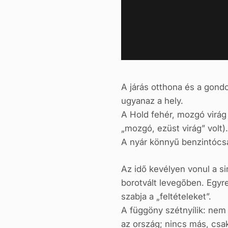
A járás otthona és a gond
ugyanaz a hely.
A Hold fehér, mozgó virág
„mozgó, ezüst virág” volt).
A nyár könnyű benzintócsa
Az idő kevélyen vonul a s
borotvált levegőben. Egyr
szabja a „feltételeket”.
A függöny szétnyílik: nem
az ország; nincs más, csa