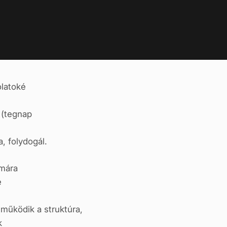
olatoké
 (tegnap
, folydogál.
imára
e
 működik a struktúra,
k