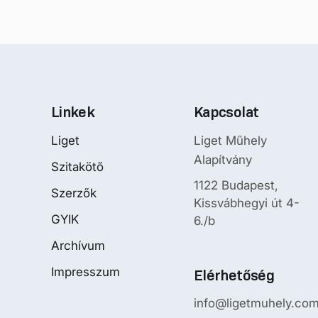
Linkek
Kapcsolat
Liget
Liget Műhely
Alapítvány
Szitakötő
1122 Budapest,
Szerzők
Kissvábhegyi út 4-
GYIK
6./b
Archívum
Impresszum
Elérhetőség
info@ligetmuhely.co