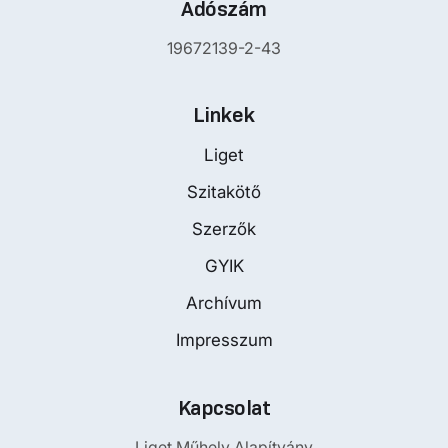
Adószám
19672139-2-43
Linkek
Liget
Szitakötő
Szerzők
GYIK
Archívum
Impresszum
Kapcsolat
Liget Műhely Alapítvány