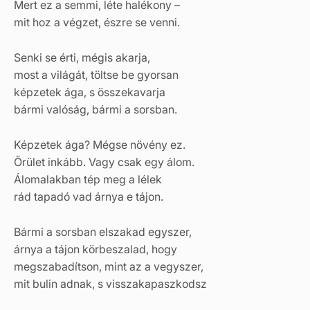
Mert ez a semmi, léte halékony –
mit hoz a végzet, észre se venni.
Senki se érti, mégis akarja,
most a világát, töltse be gyorsan
képzetek ága, s összekavarja
bármi valóság, bármi a sorsban.
Képzetek ága? Mégse növény ez.
Őrület inkább. Vagy csak egy álom.
Álomalakban tép meg a lélek
rád tapadó vad árnya e tájon.
Bármi a sorsban elszakad egyszer,
árnya a tájon körbeszalad, hogy
megszabadítson, mint az a vegyszer,
mit bulin adnak, s visszakapaszkodsz