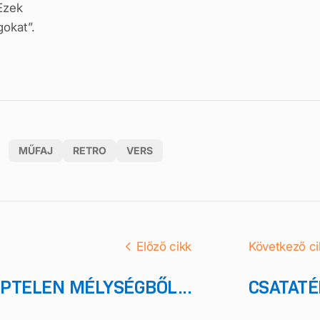
Ezek
gokat”.
MŰFAJ
RETRO
VERS
Előző cikk
Következő ci
PTELEN MÉLYSÉGBŐL...
CSATATÉ