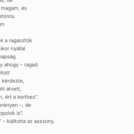
s, de
 magam, és
etonra.
am
k a ragasztók
kor nyállal
anapság
gy ahogy – ragad.
itott
 kérdezte,
tt átvett,
 ért a kerthez”.
erényen –, de
polok is”.
 – kiáltotta az asszony,