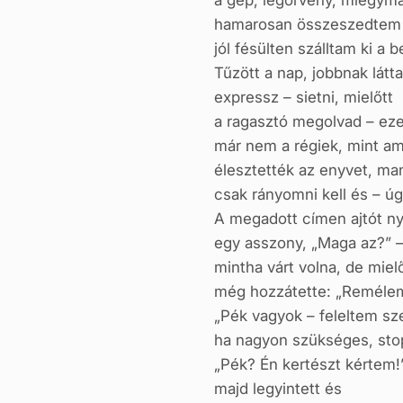
a gép, légörvény, miegymá
hamarosan összeszedtem
jól fésülten szálltam ki a b
Tűzött a nap, jobbnak látt
expressz – sietni, mielőtt
a ragasztó megolvad – eze
már nem a régiek, mint ami
élesztették az enyvet, m
csak rányomni kell és – ú
A megadott címen ajtót ny
egy asszony, „Maga az?” –
mintha várt volna, de mielő
még hozzátette: „Remélem,
„Pék vagyok – feleltem sz
ha nagyon szükséges, stop
„Pék? Én kertészt kértem!”
majd legyintett és