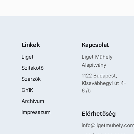
Linkek
Kapcsolat
Liget
Liget Műhely
Alapítvány
Szitakötő
1122 Budapest,
Szerzők
Kissvábhegyi út 4-
GYIK
6./b
Archívum
Impresszum
Elérhetőség
info@ligetmuhely.co