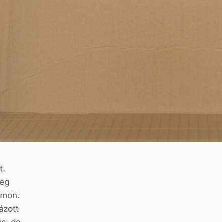
t.
yeg
omon.
ázott