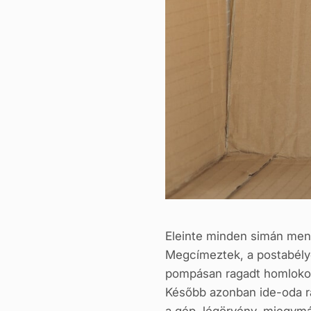
Eleinte minden simán men
Megcímeztek, a postabél
pompásan ragadt homlok
Később azonban ide-oda r