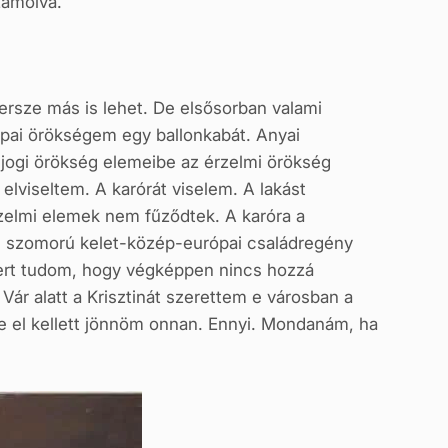
zámolva.
ersze más is lehet. De elsősorban valami
Apai örökségem egy ballonkabát. Anyai
jogi örökség elemeibe az érzelmi örökség
viseltem. A karórát viselem. A lakást
zelmi elemek nem fűződtek. A karóra a
t, szomorú kelet-közép-európai családregény
ert tudom, hogy végképpen nincs hozzá
Vár alatt a Krisztinát szerettem e városban a
e el kellett jönnöm onnan. Ennyi. Mondanám, ha