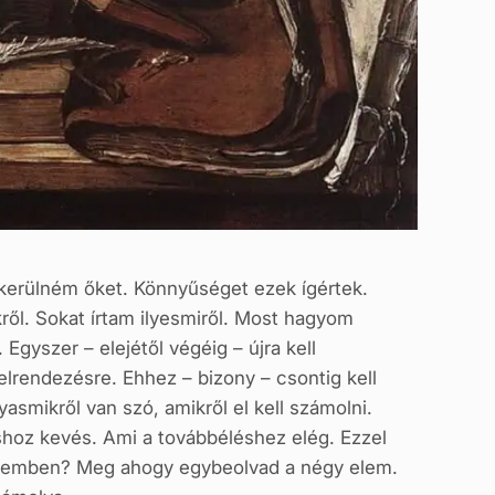
kerülném őket. Könnyűséget ezek ígértek.
ől. Sokat írtam ilyesmiről. Most hagyom
gyszer – elejétől végéig – újra kell
rendezésre. Ehhez – bizony – csontig kell
yasmikről van szó, amikről el kell számolni.
shoz kevés. Ami a továbbéléshez elég. Ezzel
 értelemben? Meg ahogy egybeolvad a négy elem.