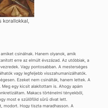
 korallokkal,
 amiket csinálnak. Hanem olyanok, amik
nított erre az elmúlt évszázad. Az utóbbiak, a
t évezredek. Vagy pontosabban. A mesterséges
hatók vagy legfeljebb visszahumanizálhatók.
ségesen. Ezeket nem csinálták, hanem lettek. A
t. Meg egy kicsit alakítottam is. Ahogy apám
konkretizáltam. Makacs történelmi tényekből,
gy most e szülőföld sűrű divat lett.
höt, modort. Hogy tiszta maradhasson. A