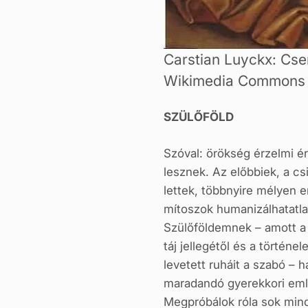
Carstian Luyckx: Csen
Wikimedia Commons
SZÜLŐFÖLD
Szóval: örökség érzelmi é
lesznek. Az előbbiek, a c
lettek, többnyire mélyen
mítoszok humanizálhatatl
Szülőföldemnek – amott a 
táj jellegétől és a történ
levetett ruháit a szabó – 
maradandó gyerekkori emlék
Megpróbálok róla sok minde