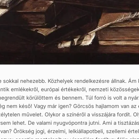
e sokkal nehezebb. Közhelyek rendelkezésre állnak. Ám 
ik emlékekről, európai értékekről, nemzeti közösségekr
endült körülöttem és bennem. Túl forró is volt a nyár. E
g nem késő! Vagy már igen? Görcsös hajlamom van az el
ytelen művelet. Olykor a színéről a visszájára fordít. Ol
sem lehet. De valami nyugvópontra jutni. Ami a tisztázá
s van? Örökség jogi, érzelmi, lelkiállapotbeli, szellemi