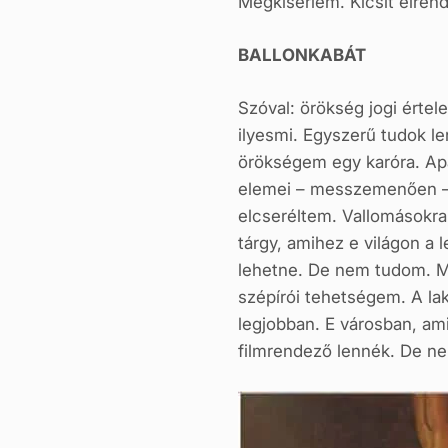
Megkísérlem. Kicsit elrend
BALLONKABÁT
Szóval: örökség jogi érte
ilyesmi. Egyszerű tudok l
örökségem egy karóra. Apa
elemei – messzemenően – b
elcseréltem. Vallomásokra
tárgy, amihez e világon a
lehetne. De nem tudom. M
szépírói tehetségem. A lak
legjobban. E városban, am
filmrendező lennék. De n