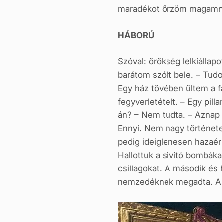
maradékot őrzöm magamn
HÁBORÚ
Szóval: örökség lelkiállap
barátom szólt bele. – Tud
Egy ház tövében ültem a fal
fegyverletételt. – Egy pil
án? – Nem tudta. – Aznap
Ennyi. Nem nagy története
pedig ideiglenesen hazaé
Hallottuk a sivító bombáka
csillagokat. A második é
nemzedéknek megadta. A 