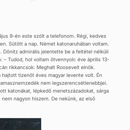
ájus 9-én este szólt a telefonom. Régi, kedves
ben. Sütött a nap. Német katonaruhában voltam.
Dönitz admirális jelentette be a feltétel nélküli
m: – Tudod, hol voltam ötvennyolc éve április 13-
án rikkancsok: Meghalt Roosevelt elnök.
ajtott tizenöt éves magyar levente volt. Én
s kamasznemzedék nem legszerencsétlenebbjei.
alott katonákat, lépkedő menetszázadokat, sárga
, nem nagyon hiszem. De nekünk, az első