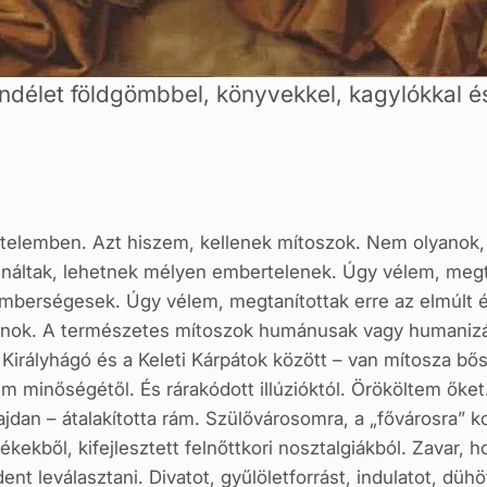
délet földgömbbel, könyvekkel, kagylókkal és
rtelemben. Azt hiszem, kellenek mítoszok. Nem olyanok,
sináltak, lehetnek mélyen embertelenek. Úgy vélem, megta
 emberségesek. Úgy vélem, megtanítottak erre az elmúl
anok. A természetes mítoszok humánusak vagy humanizál
Királyhágó és a Keleti Kárpátok között – van mítosza bő
elem minőségétől. És rárakódott illúzióktól. Örököltem őke
hajdan – átalakította rám. Szülővárosomra, a „fővárosra” 
ekből, kifejlesztett felnőttkori nosztalgiákból. Zavar, ho
nt leválasztani. Divatot, gyűlöletforrást, indulatot, dü