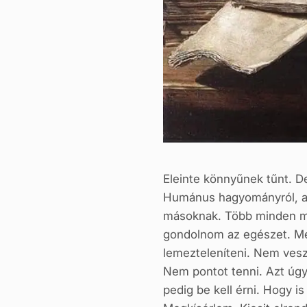
Eleinte könnyűnek tűnt. D
Humánus hagyományról, ant
másoknak. Több minden megr
gondolnom az egészet. Mé
lemezteleníteni. Nem veszél
Nem pontot tenni. Azt úgy
pedig be kell érni. Hogy i