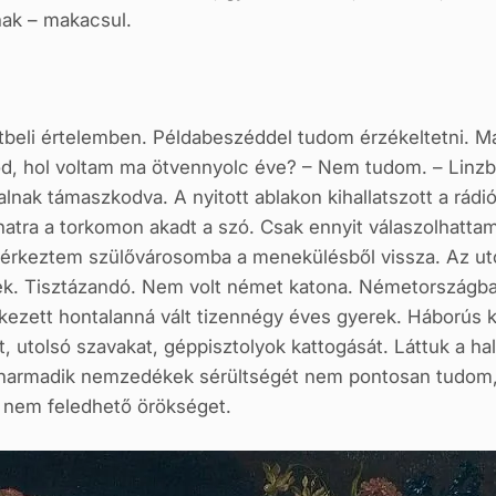
ak – makacsul.
otbeli értelemben. Példabeszéddel tudom érzékeltetni. M
od, hol voltam ma ötvennyolc éve? – Nem tudom. – Linz
nak támaszkodva. A nyitott ablakon kihallatszott a rádió. 
lanatra a torkomon akadt a szó. Csak ennyit válaszolhatta
 érkeztem szülővárosomba a menekülésből vissza. Az utc
k. Tisztázandó. Nem volt német katona. Németországba h
rkezett hontalanná vált tizennégy éves gyerek. Háború
t, utolsó szavakat, géppisztolyok kattogását. Láttuk a h
s harmadik nemzedékek sérültségét nem pontosan tudom
nem feledhető örökséget.