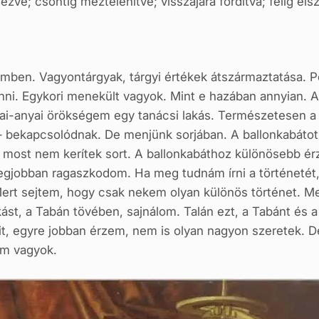
ezve; csontig meztelenítve; visszájára fordítva; félig els
lemben. Vagyontárgyak, tárgyi értékek átszármaztatása. P
enni. Egykori menekült vagyok. Mint e hazában annyian. 
i-anyai örökségem egy tanácsi lakás. Természetesen a 
ekapcsolódnak. De menjünk sorjában. A ballonkabátot el
 most nem kerítek sort. A ballonkabáthoz különösebb ér
 legjobban ragaszkodom. Ha meg tudnám írni a történeté
ert sejtem, hogy csak nekem olyan különös történet. M
ást, a Tabán tövében, sajnálom. Talán ezt, a Tabánt és a 
it, egyre jobban érzem, nem is olyan nagyon szeretek. D
em vagyok.