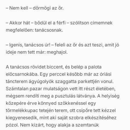
– Nem kell – dörmögi az őr.
– Akkor hát – bődül el a férfi – szólítson címemnek
megfelelően: tanácsosnak.
– Igenis, tanácsos úr! – feleli az őr és azt teszi, amit jó
ideje nem tett már: meghajol.
A tanácsos rövidet biccent, és belép a palota
előcsarnokába. Egy perccel később már az óriási
táncterem ágyúgolyók szaggatta parkettjén vonul.
Számtalan pazar mulatságon vett itt részt életében,
mégsem rendíti meg a pusztulás látványa. A helyiség
közepére érve könnyed szökkenéssel egy
törmelékkupac tetején terem, ott csípőre tett kézzel
kiegyenesedik, mint aki saját szobra elkészítéséhez
pózol. Nem kizárt, hogy alakja a szemtanúk