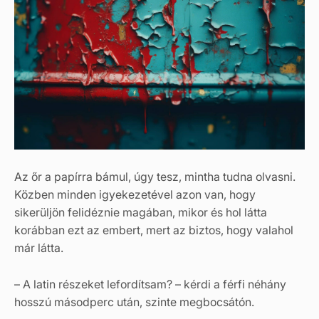
Az őr a papírra bámul, úgy tesz, mintha tudna olvasni.
Közben minden igyekezetével azon van, hogy
sikerüljön felidéznie magában, mikor és hol látta
korábban ezt az embert, mert az biztos, hogy valahol
már látta.
– A latin részeket lefordítsam? – kérdi a férfi néhány
hosszú másodperc után, szinte megbocsátón.