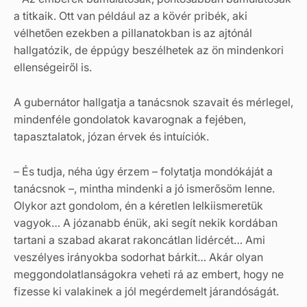
a titkaik. Ott van például az a kövér pribék, aki
vélhetően ezekben a pillanatokban is az ajtónál
hallgatózik, de éppúgy beszélhetek az ön mindenkori
ellenségeiről is.
A gubernátor hallgatja a tanácsnok szavait és mérlegel,
mindenféle gondolatok kavarognak a fejében,
tapasztalatok, józan érvek és intuíciók.
– És tudja, néha úgy érzem – folytatja mondókáját a
tanácsnok –, mintha mindenki a jó ismerősöm lenne.
Olykor azt gondolom, én a kéretlen lelkiismeretük
vagyok… A józanabb énük, aki segít nekik kordában
tartani a szabad akarat rakoncátlan lidércét… Ami
veszélyes irányokba sodorhat bárkit… Akár olyan
meggondolatlanságokra veheti rá az embert, hogy ne
fizesse ki valakinek a jól megérdemelt járandóságát.