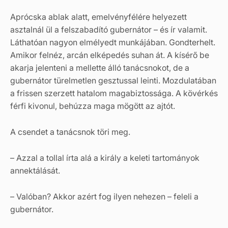
Aprócska ablak alatt, emelvényfélére helyezett
asztalnál ül a felszabadító gubernátor – és ír valamit.
Láthatóan nagyon elmélyedt munkájában. Gondterhelt.
Amikor felnéz, arcán elképedés suhan át. A kísérő be
akarja jelenteni a mellette álló tanácsnokot, de a
gubernátor türelmetlen gesztussal leinti. Mozdulatában
a frissen szerzett hatalom magabiztossága. A kövérkés
férfi kivonul, behúzza maga mögött az ajtót.
A csendet a tanácsnok töri meg.
– Azzal a tollal írta alá a király a keleti tartományok
annektálását.
– Valóban? Akkor azért fog ilyen nehezen – feleli a
gubernátor.