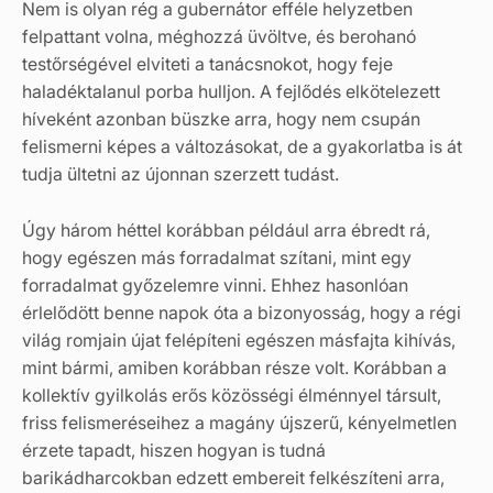
Nem is olyan rég a gubernátor efféle helyzetben
felpattant volna, méghozzá üvöltve, és berohanó
testőrségével elviteti a tanácsnokot, hogy feje
haladéktalanul porba hulljon. A fejlődés elkötelezett
híveként azonban büszke arra, hogy nem csupán
felismerni képes a változásokat, de a gyakorlatba is át
tudja ültetni az újonnan szerzett tudást.
Úgy három héttel korábban például arra ébredt rá,
hogy egészen más forradalmat szítani, mint egy
forradalmat győzelemre vinni. Ehhez hasonlóan
érlelődött benne napok óta a bizonyosság, hogy a régi
világ romjain újat felépíteni egészen másfajta kihívás,
mint bármi, amiben korábban része volt. Korábban a
kollektív gyilkolás erős közösségi élménnyel társult,
friss felismeréseihez a magány újszerű, kényelmetlen
érzete tapadt, hiszen hogyan is tudná
barikádharcokban edzett embereit felkészíteni arra,