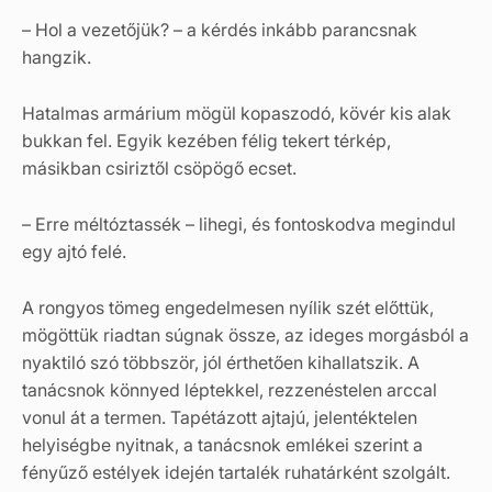
– Hol a vezetőjük? – a kérdés inkább parancsnak
hangzik.
Hatalmas armárium mögül kopaszodó, kövér kis alak
bukkan fel. Egyik kezében félig tekert térkép,
másikban csiriztől csöpögő ecset.
– Erre méltóztassék – lihegi, és fontoskodva megindul
egy ajtó felé.
A rongyos tömeg engedelmesen nyílik szét előttük,
mögöttük riadtan súgnak össze, az ideges morgásból a
nyaktiló szó többször, jól érthetően kihallatszik. A
tanácsnok könnyed léptekkel, rezzenéstelen arccal
vonul át a termen. Tapétázott ajtajú, jelentéktelen
helyiségbe nyitnak, a tanácsnok emlékei szerint a
fényűző estélyek idején tartalék ruhatárként szolgált.