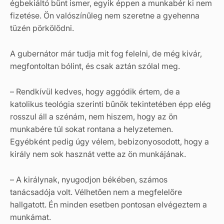
égbekiáltó bűnt ismer, egyik éppen a munkabér ki nem
fizetése. Ön valószínűleg nem szeretne a gyehenna
tüzén pörkölődni.
A gubernátor már tudja mit fog felelni, de még kivár,
megfontoltan bólint, és csak aztán szólal meg.
– Rendkívül kedves, hogy aggódik értem, de a
katolikus teológia szerinti bűnök tekintetében épp elég
rosszul áll a szénám, nem hiszem, hogy az ön
munkabére túl sokat rontana a helyzetemen.
Egyébként pedig úgy vélem, bebizonyosodott, hogy a
király nem sok hasznát vette az ön munkájának.
– A királynak, nyugodjon békében, számos
tanácsadója volt. Vélhetően nem a megfelelőre
hallgatott. Én minden esetben pontosan elvégeztem a
munkámat.