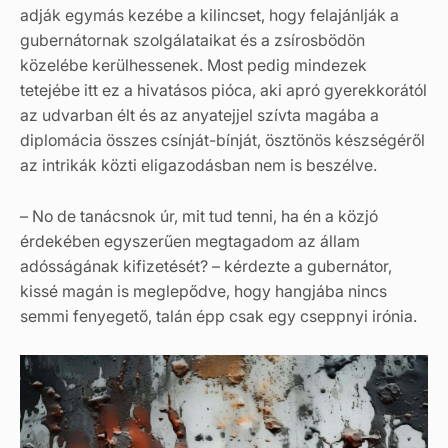
adják egymás kezébe a kilincset, hogy felajánlják a
gubernátornak szolgálataikat és a zsírosbödön
közelébe kerülhessenek. Most pedig mindezek
tetejébe itt ez a hivatásos pióca, aki apró gyerekkorától
az udvarban élt és az anyatejjel szívta magába a
diplomácia összes csínját-bínját, ösztönös készségéről
az intrikák közti eligazodásban nem is beszélve.
– No de tanácsnok úr, mit tud tenni, ha én a közjó
érdekében egyszerűen megtagadom az állam
adósságának kifizetését? – kérdezte a gubernátor,
kissé magán is meglepődve, hogy hangjába nincs
semmi fenyegető, talán épp csak egy cseppnyi irónia.