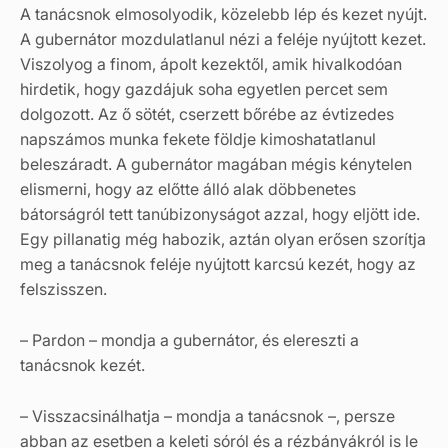
A tanácsnok elmosolyodik, közelebb lép és kezet nyújt.
A gubernátor mozdulatlanul nézi a feléje nyújtott kezet.
Viszolyog a finom, ápolt kezektől, amik hivalkodóan
hirdetik, hogy gazdájuk soha egyetlen percet sem
dolgozott. Az ő sötét, cserzett bőrébe az évtizedes
napszámos munka fekete földje kimoshatatlanul
beleszáradt. A gubernátor magában mégis kénytelen
elismerni, hogy az előtte álló alak döbbenetes
bátorságról tett tanúbizonyságot azzal, hogy eljött ide.
Egy pillanatig még habozik, aztán olyan erősen szorítja
meg a tanácsnok feléje nyújtott karcsú kezét, hogy az
felszisszen.
– Pardon – mondja a gubernátor, és elereszti a
tanácsnok kezét.
– Visszacsinálhatja – mondja a tanácsnok –, persze
abban az esetben a keleti sóról és a rézbányákról is le