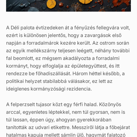
A Déli palota évtizedeken át a fényűzés fellegvára volt,
ezért is különösen jelentős, hogy a zavargások első
napján a forradalmárok kezére került. Az ostrom során
az egyik mellékszárny teljesen leégett, néhány további
fal beomlott, ez mégsem akadályozta a forradalmi
kormányt, hogy elfoglalja az épületegyüttest, és itt
rendezze be főhadiszállását. Három héttel később, a
politikai helyzet stabilabbá válásakor, ez lett az
ideiglenes kormányzósági rezidencia.
A felperzselt tujasor közt egy férfi halad. Közönyös
arccal, egyenletes léptekkel, nem túl gyorsan, nem is
túl lassan, éppen úgy, ahogyan gyerekkorában
tanították az udvari etikettre. Messziről látja a főbejárat
hatalmas kapuja mellett sámlin ülő, hagymát falatozó