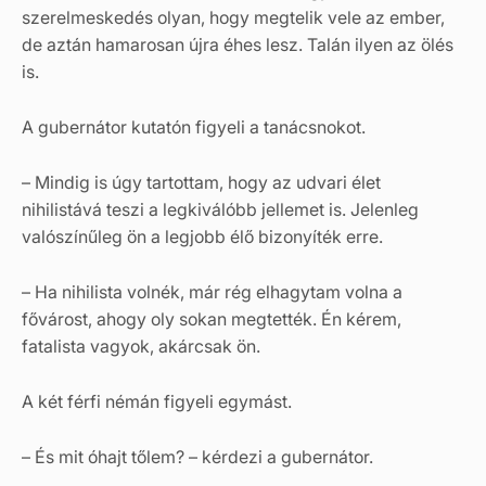
szerelmeskedés olyan, hogy megtelik vele az ember,
de aztán hamarosan újra éhes lesz. Talán ilyen az ölés
is.
A gubernátor kutatón figyeli a tanácsnokot.
– Mindig is úgy tartottam, hogy az udvari élet
nihilistává teszi a legkiválóbb jellemet is. Jelenleg
valószínűleg ön a legjobb élő bizonyíték erre.
– Ha nihilista volnék, már rég elhagytam volna a
fővárost, ahogy oly sokan megtették. Én kérem,
fatalista vagyok, akárcsak ön.
A két férfi némán figyeli egymást.
– És mit óhajt tőlem? – kérdezi a gubernátor.