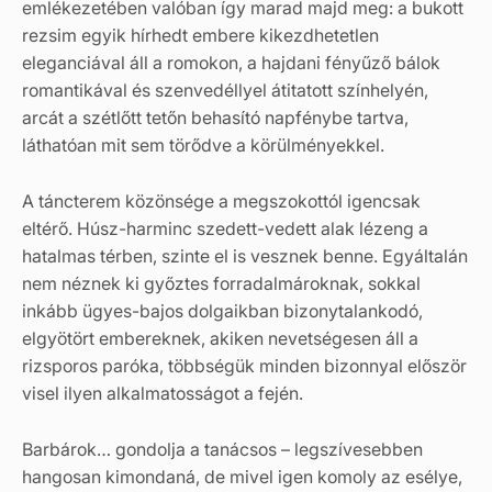
emlékezetében valóban így marad majd meg: a bukott
rezsim egyik hírhedt embere kikezdhetetlen
eleganciával áll a romokon, a hajdani fényűző bálok
romantikával és szenvedéllyel átitatott színhelyén,
arcát a szétlőtt tetőn behasító napfénybe tartva,
láthatóan mit sem törődve a körülményekkel.
A táncterem közönsége a megszokottól igencsak
eltérő. Húsz-harminc szedett-vedett alak lézeng a
hatalmas térben, szinte el is vesznek benne. Egyáltalán
nem néznek ki győztes forradalmároknak, sokkal
inkább ügyes-bajos dolgaikban bizonytalankodó,
elgyötört embereknek, akiken nevetségesen áll a
rizsporos paróka, többségük minden bizonnyal először
visel ilyen alkalmatosságot a fején.
Barbárok… gondolja a tanácsos – legszívesebben
hangosan kimondaná, de mivel igen komoly az esélye,