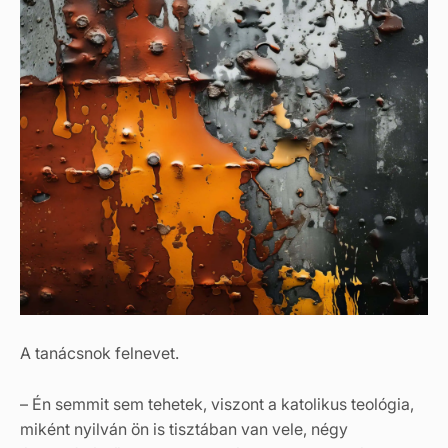
A tanácsnok felnevet.
– Én semmit sem tehetek, viszont a katolikus teológia,
miként nyilván ön is tisztában van vele, négy