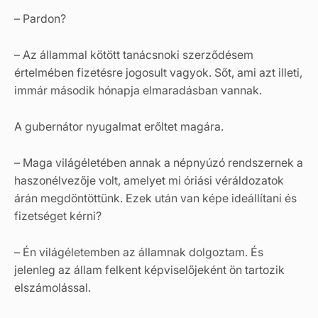
– Pardon?
– Az állammal kötött tanácsnoki szerződésem
értelmében fizetésre jogosult vagyok. Sőt, ami azt illeti,
immár második hónapja elmaradásban vannak.
A gubernátor nyugalmat erőltet magára.
– Maga világéletében annak a népnyúzó rendszernek a
haszonélvezője volt, amelyet mi óriási véráldozatok
árán megdöntöttünk. Ezek után van képe ideállítani és
fizetséget kérni?
– Én világéletemben az államnak dolgoztam. És
jelenleg az állam felkent képviselőjeként ön tartozik
elszámolással.