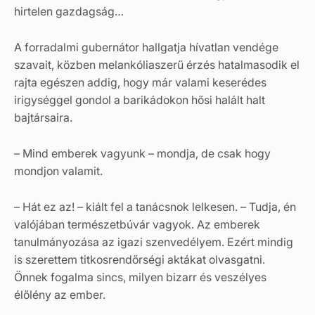
hirtelen gazdagság…
A forradalmi gubernátor hallgatja hívatlan vendége
szavait, közben melankóliaszerű érzés hatalmasodik el
rajta egészen addig, hogy már valami keserédes
irigységgel gondol a barikádokon hősi halált halt
bajtársaira.
– Mind emberek vagyunk – mondja, de csak hogy
mondjon valamit.
– Hát ez az! – kiált fel a tanácsnok lelkesen. – Tudja, én
valójában természetbúvár vagyok. Az emberek
tanulmányozása az igazi szenvedélyem. Ezért mindig
is szerettem titkosrendőrségi aktákat olvasgatni.
Önnek fogalma sincs, milyen bizarr és veszélyes
élőlény az ember.