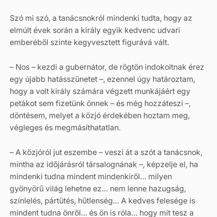
Szó mi szó, a tanácsnokról mindenki tudta, hogy az
elmúlt évek során a király egyik kedvenc udvari
emberéből szinte kegyvesztett figurává vált.
– Nos – kezdi a gubernátor, de rögtön indokoltnak érez
egy újabb hatásszünetet –, ezennel úgy határoztam,
hogy a volt király számára végzett munkájáért egy
petákot sem fizetünk önnek – és még hozzáteszi –,
döntésem, melyet a közjó érdekében hoztam meg,
végleges és megmásíthatatlan.
– A közjóról jut eszembe – veszi át a szót a tanácsnok,
mintha az időjárásról társalognának –, képzelje el, ha
mindenki tudna mindent mindenkiről… milyen
gyönyörű világ lehetne ez… nem lenne hazugság,
színlelés, pártütés, hűtlenség… A kedves felesége is
mindent tudna önről… és ön is róla… hogy mit tesz a