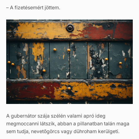
– A fizetésemért jöttem.
A gubernátor szája szélén valami apró ideg
megmoccanni látszik, abban a pillanatban talán maga
sem tudja, nevetőgörcs vagy dühroham kerülgeti.