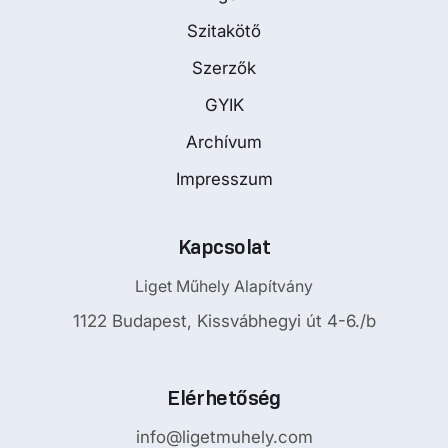
Szitakötő
Szerzők
GYIK
Archívum
Impresszum
Kapcsolat
Liget Műhely Alapítvány
1122 Budapest, Kissvábhegyi út 4-6./b
Elérhetőség
info@ligetmuhely.com