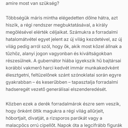
amire most van szükség?
Többségük máris mintha elégedetten dőlne hátra, azt
hiszik, a régi rendszer megbuktatásával, a király
megölésével elérték céljaikat. Számukra a forradalmi
hatalomátvétel egyet jelent az új világ kezdetével, az új
világ pedig arról szól, hogy ők, akik most közel állnak a
tűzhöz, alanyi jogon vagyonban és kiváltságokban
részesülnek. A gubernátor hiába igyekszik hű bajtársai
korábbi vakmerő harci kedvét immár munkakedvként
élesztgetni, feltüzelőnek szánt szónoklatai során egyre
gyakrabban – és keserűbben – tapasztalja forradalmi
hadseregét vezető generálisai elszenderedését.
Közben ezek a derék forradalmárok észre sem veszik,
hogy önként öltik magukra a régi világ allűrjeit,
hóbortjait, divatját, a rizsporos parókát vagy a
malacpöcs orrú cipellőt. Napok óta a legcifrább figurák