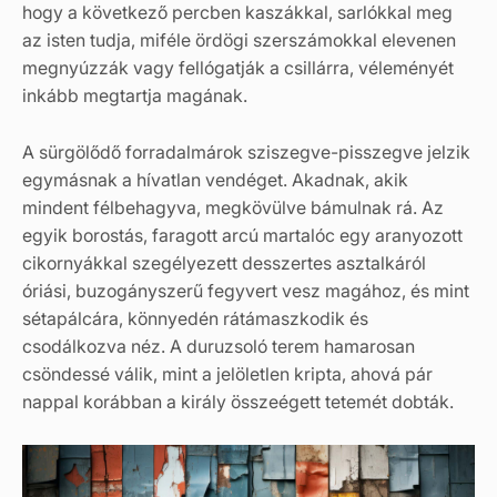
hogy a következő percben kaszákkal, sarlókkal meg
az isten tudja, miféle ördögi szerszámokkal elevenen
megnyúzzák vagy fellógatják a csillárra, véleményét
inkább megtartja magának.
A sürgölődő forradalmárok sziszegve-pisszegve jelzik
egymásnak a hívatlan vendéget. Akadnak, akik
mindent félbehagyva, megkövülve bámulnak rá. Az
egyik borostás, faragott arcú martalóc egy aranyozott
cikornyákkal szegélyezett desszertes asztalkáról
óriási, buzogányszerű fegyvert vesz magához, és mint
sétapálcára, könnyedén rátámaszkodik és
csodálkozva néz. A duruzsoló terem hamarosan
csöndessé válik, mint a jelöletlen kripta, ahová pár
nappal korábban a király összeégett tetemét dobták.