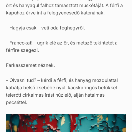
őrt és hanyagul falhoz támasztott muskétáját. A férfi a
kapuhoz érve int a felegyenesedő katonának.
– Hagyja csak – veti oda foghegyről.
– Francokat! – ugrik elé az őr, és metsző tekintetét a
férfire szegezi.
Farkasszemet néznek.
– Olvasni tud? – kérdi a férfi, és hanyag mozdulattal
kabátja belső zsebébe nyúl, kacskaringós betűkkel
telerótt cirkalmas írást húz elő, alján hatalmas
pecséttel.