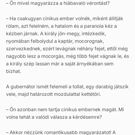
– Ön mivel magyarázza a hiábavaló vérontást?
– Ha csakugyan cinikus ember volnék, miként állítják
rólam, azt felelném, a hatalom és a paranoia kéz a
kézben járnak. A király jön-megy, intézkedik,
nyomában felbolydul a kaptár, mocorognak,
szervezkednek, ezért levágnak néhány fejet, ettől még
nagyobb lesz a mocorgás, még több fejet vágnak le, és
a király szép lassan már a saját árnyékában sem
bízhat.
A gubernátor ismét felemeli a tollat, egy darabig játszik
vele, majd határozott mozdulattal kettétöri.
– Ön azonban nem tartja cinikus embernek magát. Mi
volna tehát a valódi válasza a kérdésemre?
– Akkor nézzünk romantikusabb magyarázatot! A