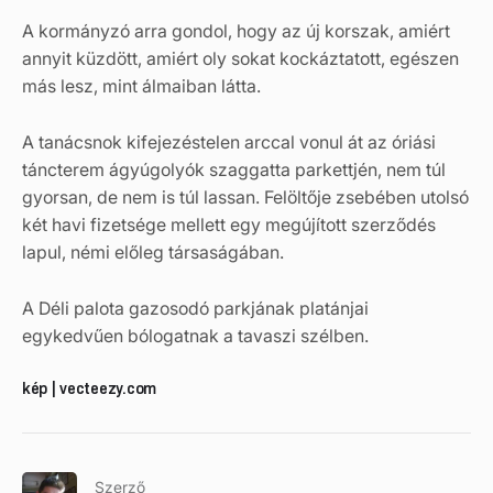
A kormányzó arra gondol, hogy az új korszak, amiért
annyit küzdött, amiért oly sokat kockáztatott, egészen
más lesz, mint álmaiban látta.
A tanácsnok kifejezéstelen arccal vonul át az óriási
táncterem ágyúgolyók szaggatta parkettjén, nem túl
gyorsan, de nem is túl lassan. Felöltője zsebében utolsó
két havi fizetsége mellett egy megújított szerződés
lapul, némi előleg társaságában.
A Déli palota gazosodó parkjának platánjai
egykedvűen bólogatnak a tavaszi szélben.
kép | vecteezy.com
Szerző