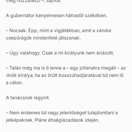
még hozzáteszi –, sajnos.
A gubernátor kényelmesen hátradől székében.
– Nocsak. Épp, mint a vígjátékban, amit a vándor
csepűrágók mindenfelé játszanak.
– Úgy valahogy. Csak a mi királyunk nem áriázott.
– Talán még ma is ő lenne a – egy pillanatra megáll –
az
önök királya
, ha az őrült bosszúhadjáratával túl nem lő
a célon.
A tanácsnok legyint.
– Nem érdemes túl nagy jelentőséget tulajdonítani a
jelképeknek. Pláne éhséglázadások idején.