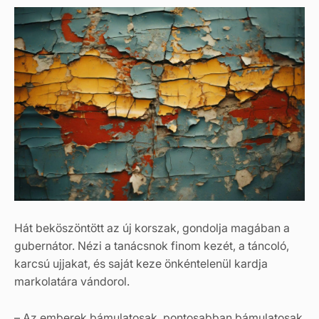
Hát beköszöntött az új korszak, gondolja magában a
gubernátor. Nézi a tanácsnok finom kezét, a táncoló,
karcsú ujjakat, és saját keze önkéntelenül kardja
markolatára vándorol.
– Az emberek bámulatosak, pontosabban bámulatosak