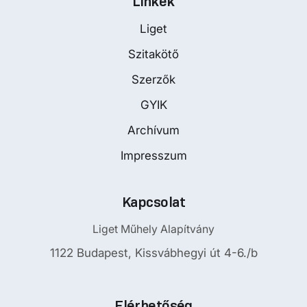
Linkek
Liget
Szitakötő
Szerzők
GYIK
Archívum
Impresszum
Kapcsolat
Liget Műhely Alapítvány
1122 Budapest, Kissvábhegyi út 4-6./b
Elérhetőség