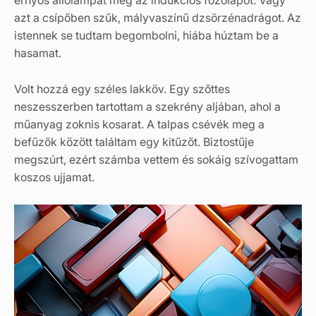
ernyős állólámpát meg az indukciós főzőlapot. Vagy
azt a csípőben szűk, mályvaszínű dzsörzénadrágot. Az
istennek se tudtam begombolni, hiába húztam be a
hasamat.
Volt hozzá egy széles lakköv. Egy szőttes
neszesszerben tartottam a szekrény aljában, ahol a
műanyag zoknis kosarat. A talpas csévék meg a
befűzők között találtam egy kitűzőt. Biztostűje
megszúrt, ezért számba vettem és sokáig szívogattam
koszos ujjamat.