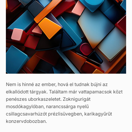
Nem is hinné az ember, hová el tudnak bújni az
elkallódott tárgyak. Találtam már vattapamacsok közt
penészes uborkaszeletet. Zoknigurigát
mosdókagylóban, narancssárga nyelű
csillagcsavarhúzót prézlisüvegben, karikagyűrűt
konzervdobozban.