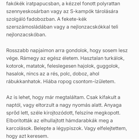
fakókék iratpapucsban, a kézzel fonott polyrattan
szennyeskosárban vagy az S-kampók tárolására
szolgáló fadobozban. A fekete-kék
szerszámosládában vagy a nejlonzacskókkal teli
nejlonzacskóban.
Rosszabb napjaimon arra gondolok, hogy sosem lesz
vége. Rámegy az egész életem. Hasztalan turkálok,
kotorok, matatok, feleslegesen hajolok, guggolok,
hasalok, nincs az a rés, polc, doboz, ahol
rábukkanhatok. Hiába ropog csontom-ízületem.
Az is lehet, hogy már megtaláltam. Csak kifakult a
naptól, vagy eltorzult a nagy nyomás alatt. Anyaga
sprőd lett, széle kirojtozódott, felszíne megkopott.
Elborították az elhullajtott hámdarabkák meg a
karcolások. Belepte a légypiszok. Vagy elfelejtettem,
hogy azt keresem.