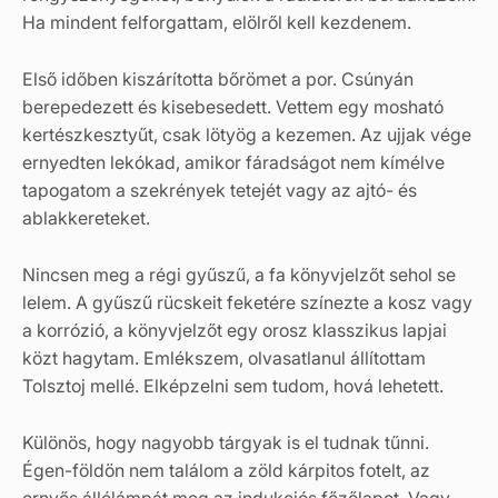
Ha mindent felforgattam, elölről kell kezdenem.
Első időben kiszárította bőrömet a por. Csúnyán
berepedezett és kisebesedett. Vettem egy mosható
kertészkesztyűt, csak lötyög a kezemen. Az ujjak vége
ernyedten lekókad, amikor fáradságot nem kímélve
tapogatom a szekrények tetejét vagy az ajtó- és
ablakkereteket.
Nincsen meg a régi gyűszű, a fa könyvjelzőt sehol se
lelem. A gyűszű rücskeit feketére színezte a kosz vagy
a korrózió, a könyvjelzőt egy orosz klasszikus lapjai
közt hagytam. Emlékszem, olvasatlanul állítottam
Tolsztoj mellé. Elképzelni sem tudom, hová lehetett.
Különös, hogy nagyobb tárgyak is el tudnak tűnni.
Égen-földön nem találom a zöld kárpitos fotelt, az