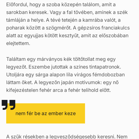
Előfordul, hogy a szoba közepén találom, amit a
sarokban keresek. Vagy a fal tövében, aminek a szék
támláján a helye. A tévé tetején a kamrába valót, a
poharak között a szögmérőt. A gépzsíros franciakulcs
alatt az egyujjas kötött kesztyűt, amit az előszobában
elejtettem.
Találtam egy márványos kék töltőtollat meg egy
legyezőt. Eszembe jutottak a színes tintapatronok.
Utoljára egy sárga alapon lila virágos fémdobozban
láttam őket. A legyezőn japán motívumok: egy nő
kifejezéstelen fehér arca a fehér telihold előtt.
nem fér be az ember keze
A szűk résekben a legvesződségesebb keresni. Nem