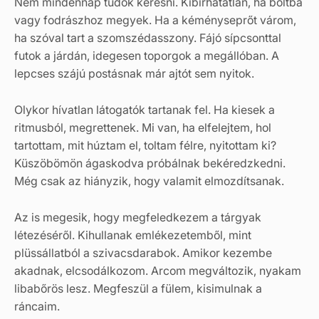
Nem mindennap tudok keresni. Kibírhatatlan, ha boltba
vagy fodrászhoz megyek. Ha a kéményseprőt várom,
ha szóval tart a szomszédasszony. Fájó sípcsonttal
futok a járdán, idegesen toporgok a megállóban. A
lepcses szájú postásnak már ajtót sem nyitok.
Olykor hívatlan látogatók tartanak fel. Ha kiesek a
ritmusból, megrettenek. Mi van, ha elfelejtem, hol
tartottam, mit húztam el, toltam félre, nyitottam ki?
Küszöbömön ágaskodva próbálnak bekéredzkedni.
Még csak az hiányzik, hogy valamit elmozdítsanak.
Az is megesik, hogy megfeledkezem a tárgyak
létezéséről. Kihullanak emlékezetemből, mint
plüssállatból a szivacsdarabok. Amikor kezembe
akadnak, elcsodálkozom. Arcom megváltozik, nyakam
libabőrös lesz. Megfeszül a fülem, kisimulnak a
ráncaim.