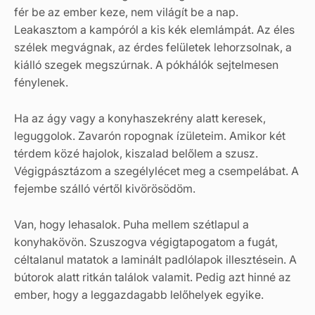
fér be az ember keze, nem világít be a nap.
Leakasztom a kampóról a kis kék elemlámpát. Az éles
szélek megvágnak, az érdes felületek lehorzsolnak, a
kiálló szegek megszúrnak. A pókhálók sejtelmesen
fénylenek.
Ha az ágy vagy a konyhaszekrény alatt keresek,
leguggolok. Zavarón ropognak ízületeim. Amikor két
térdem közé hajolok, kiszalad belőlem a szusz.
Végigpásztázom a szegélylécet meg a csempelábat. A
fejembe szálló vértől kivörösödöm.
Van, hogy lehasalok. Puha mellem szétlapul a
konyhakövön. Szuszogva végigtapogatom a fugát,
céltalanul matatok a laminált padlólapok illesztésein. A
bútorok alatt ritkán találok valamit. Pedig azt hinné az
ember, hogy a leggazdagabb lelőhelyek egyike.