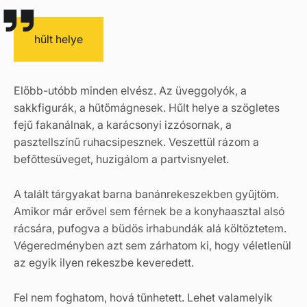
hűlt helye
Előbb-utóbb minden elvész. Az üveggolyók, a
sakkfigurák, a hűtőmágnesek. Hűlt helye a szögletes
fejű fakanálnak, a karácsonyi izzósornak, a
pasztellszínű ruhacsipesznek. Veszettül rázom a
befőttesüveget, huzigálom a partvisnyelet.
A talált tárgyakat barna banánrekeszekben gyűjtöm.
Amikor már erővel sem férnek be a konyhaasztal alsó
rácsára, pufogva a büdös irhabundák alá költöztetem.
Végeredményben azt sem zárhatom ki, hogy véletlenül
az egyik ilyen rekeszbe keveredett.
Fel nem foghatom, hová tűnhetett. Lehet valamelyik