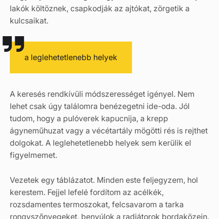
lakók költöznek, csapkodják az ajtókat, zörgetik a
kulcsaikat.
a leglehetetlenebb helyek
A keresés rendkívüli módszerességet igényel. Nem
lehet csak úgy találomra benézegetni ide-oda. Jól
tudom, hogy a pulóverek kapucnija, a krepp
ágyneműhuzat vagy a vécétartály mögötti rés is rejthet
dolgokat. A leglehetetlenebb helyek sem kerülik el
figyelmemet.
Vezetek egy táblázatot. Minden este feljegyzem, hol
kerestem. Fejjel lefelé fordítom az acélkék,
rozsdamentes termoszokat, felcsavarom a tarka
rongyszőnyegeket, benyúlok a radiátorok bordaközein.