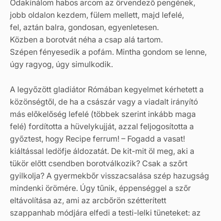
Odakínálom habos arcom az örvendező pengének,
jobb oldalon kezdem, fülem mellett, majd lefelé,
fel, aztán balra, gondosan, egyenletesen.
Közben a borotvát néha a csap alá tartom.
Szépen fényesedik a pofám. Mintha gondom se lenne,
úgy ragyog, úgy simulkodik.
A legyőzött gladiátor Rómában kegyelmet kérhetett a
közönségtől, de ha a császár vagy a viadalt irányító
más előkelőség lefelé (többek szerint inkább maga
felé) fordította a hüvelykujját, azzal feljogosította a
győztest, hogy Recipe ferrum! – Fogadd a vasat!
kiáltással ledöfje áldozatát. De kit-mit öl meg, aki a
tükör előtt csendben borotválkozik? Csak a szőrt
gyilkolja? A gyermekbőr visszacsalása szép hazugság
mindenki örömére. Úgy tűnik, éppenséggel a szőr
eltávolítása az, ami az arcbőrön szétterített
szappanhab módjára elfedi a testi-lelki tüneteket: az