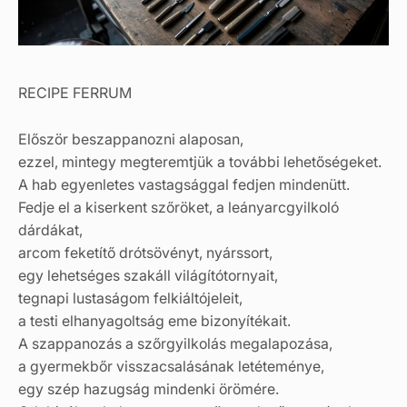
RECIPE FERRUM
Először beszappanozni alaposan,
ezzel, mintegy megteremtjük a további lehetőségeket.
A hab egyenletes vastagsággal fedjen mindenütt.
Fedje el a kiserkent szőröket, a leányarcgyilkoló
dárdákat,
arcom feketítő drótsövényt, nyárssort,
egy lehetséges szakáll világítótornyait,
tegnapi lustaságom felkiáltójeleit,
a testi elhanyagoltság eme bizonyítékait.
A szappanozás a szőrgyilkolás megalapozása,
a gyermekbőr visszacsalásának letéteménye,
egy szép hazugság mindenki örömére.