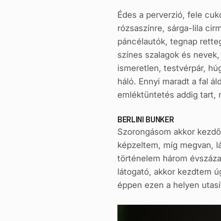
Édes a perverzió, fele cuk
rózsaszínre, sárga-lila ci
páncélautók, tegnap retteg
színes szalagok és nevek, 
ismeretlen, testvérpár, hú
háló. Ennyi maradt a fal ál
emléktüntetés addig tart, 
BERLINI BUNKER
Szorongásom akkor kezdődö
képzeltem, míg megvan, lá
történelem három évszázadá
látogató, akkor kezdtem ú
éppen ezen a helyen utasít