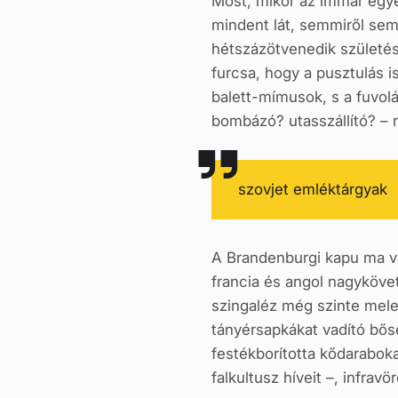
Most, mikor az immár egyes
mindent lát, semmiről sem 
hétszázötvenedik születé
furcsa, hogy a pusztulás i
balett-mímusok, s a fuvol
bombázó? utasszállító? – r
szovjet emléktárgyak
A Brandenburgi kapu ma va
francia és angol nagyköve
szingaléz még szinte meleg
tányérsapkákat vadító bősé
festékborította kődaraboka
falkultusz híveit –, infra