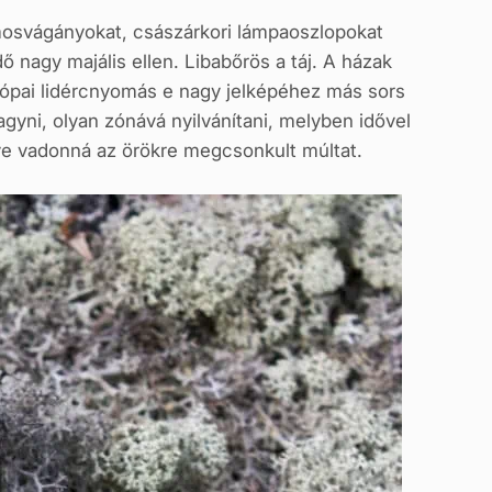
lamosvágányokat, császárkori lámpaoszlopokat
 nagy majális ellen. Libabőrös a táj. A házak
urópai lidércnyomás e nagy jelképéhez más sors
agyni, olyan zónává nyilvánítani, melyben idővel
gye vadonná az örökre megcsonkult múltat.