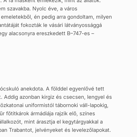
. A fa másként emlékezik, mint az állatok:
nem szavakba. Nyolc éve, a város
emeletekből, én pedig arra gondoltam, milyen
ntátáját fokozták le vásári látványossággá
 egy alacsonyra ereszkedett B–747-es –
cskuló anekdota. A földdel egyenlővé tett
. Addig azonban kirgiz és csecsen, lengyel és
özkatonai uniformistól tábornoki váll-lapokig,
 főtitkárok ármádiája rajzik elő, színes
lalkozót, mint árasztja el kegytárgyakkal a
ban Trabantot, jelvényeket és levelezőlapokat.