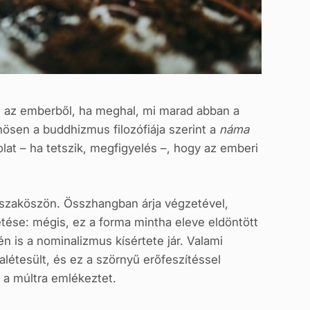
ki az emberből, ha meghal, mi marad abban a
nösen a buddhizmus filozófiája szerint a
náma
olat – ha tetszik, megfigyelés –, hogy az emberi
szaköszön. Összhangban árja végzetével,
tése: mégis, ez a forma mintha eleve eldöntött
 is a nominalizmus kísértete jár. Valami
alétesült, és ez a szörnyű erőfeszítéssel
 a múltra emlékeztet.