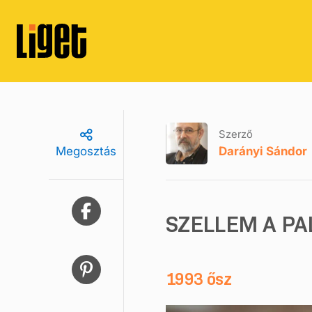
Szerző
Darányi Sándor
Megosztás
SZELLEM A P
1993 ősz