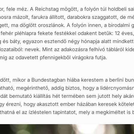
or, fele méz. A Reichstag mögött, a folyón túl holdbeli s
rmosra mázolt, farukra állított, darabokra szaggatott, d
ett, ma döglött oroszlánok. A folyón innen, a birodalmi g
fehér pléhlapra fekete festékkel odakent betűk: 12 éves,
g és báty, egyazon esztendő négy hónapja alatt mindkett
dozataiból: nevek. Mint az adakozásra felhívó tábláról kid
míg az odavetett pfennigekből virágokra futja.
tt, mikor a Bundestagban hiába kerestem a berlini bunk
tható, megérinthető, addig biztos, hogy a lidércnyomásn
t bemutató kiállítás hét termében sem jutott hely akárc
gy érezni, hogy akasztott ember házában keresek kötele
hatná el az ízléstelen tapintatot, mely a megkíméltet is