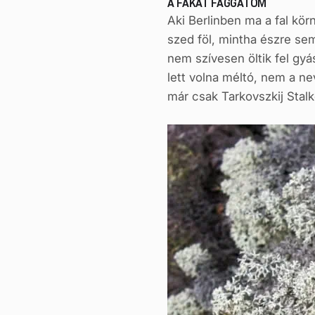
A FÁKAT FAGGATOM
Aki Berlinben ma a fal kör
szed föl, mintha észre sem
nem szívesen öltik fel gy
lett volna méltó, nem a ne
már csak Tarkovszkij Stal