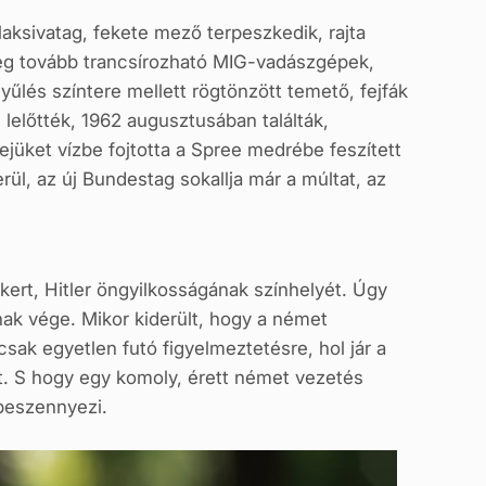
alaksivatag, fekete mező terpeszkedik, rajta
e még tovább trancsírozható MIG-vadászgépek,
yűlés színtere mellett rögtönzött temető, fejfák
 lelőtték, 1962 augusztusában találták,
ejüket vízbe fojtotta a Spree medrébe feszített
erül, az új Bundestag sokallja már a múltat, az
ert, Hitler öngyilkosságának színhelyét. Úgy
ak vége. Mikor kiderült, hogy a német
sak egyetlen futó figyelmeztetésre, hol jár a
t. S hogy egy komoly, érett német vezetés
 beszennyezi.