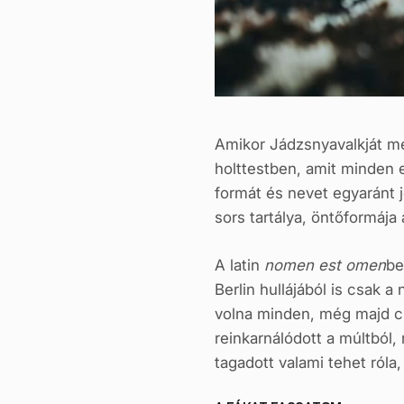
Amikor Jádzsnyavalkját m
holttestben, amit minden e
formát és nevet egyaránt j
sors tartálya, öntőformája
A latin
nomen est omen
be
Berlin hullájából is csak
volna minden, még majd cs
reinkarnálódott a múltból,
tagadott valami tehet ról