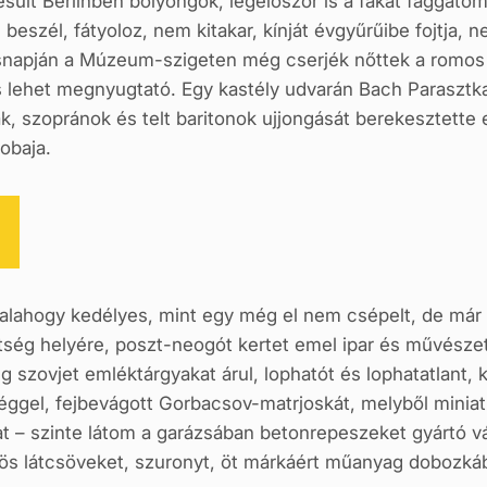
ült Berlinben bolyongok, legelőször is a fákat faggatom
beszél, fátyoloz, nem kitakar, kínját évgyűrűibe fojtja, 
snapján a Múzeum-szigeten még cserjék nőttek a romos 
s lehet megnyugtató. Egy kastély udvarán Bach Parasztka
ák, szopránok és telt baritonok ujjongását berekesztette
obaja.
lahogy kedélyes, mint egy még el nem csépelt, de már ó
tség helyére, poszt-neogót kertet emel ipar és művészet
 szovjet emléktárgyakat árul, lophatót és lophatatlant, k
ggel, fejbevágott Gorbacsov-matrjoskát, melyből miniatűr
t – szinte látom a garázsában betonrepeszeket gyártó vál
vörös látcsöveket, szuronyt, öt márkáért műanyag dobozká