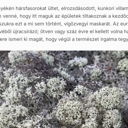
nyékén hársfasorokat ültet, elrozsdásodott, kunkori vil
 venné, hogy itt maguk az épületek tiltakoznak a kezdődő
ászukra ezt a mi sem történt, vígözvegyi maskarát. Az e
véből újracsírázó; ötven vagy száz évre el kellett volna h
kere ismeri ki magát, hogy végül a természet irgalma te