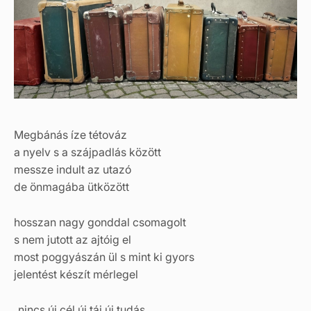
Megbánás íze tétováz
a nyelv s a szájpadlás között
messze indult az utazó
de önmagába ütközött
hosszan nagy gonddal csomagolt
s nem jutott az ajtóig el
most poggyászán ül s mint ki gyors
jelentést készít mérlegel
„nincs új cél új táj új tudás