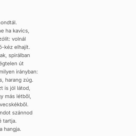
mondtál.
ne ha kavics,
ólít: volnál
-kéz elhajít.
k, spirálban
égtelen út
ilyen irányban:
 is, harang zúg.
 is jól látod,
y más létből,
övecskékből.
ondot szánnod
 tartja.
a hangja.