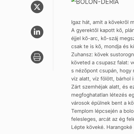
Igaz hát, amit a kövekről 
A gyerektől kapott kő, plá
éjjel kő-arc, kő-száj megsz
csak te is kő, mondja és kő
Zuhansz: kövek sustorogna
követed a csupasz falat: v
s nézőpont csupán, hogy m
víz alatt, víz fölött, bárhol
Zárt szemhéjak alatt, és ezt
megfoghatatlan létezés eg
városok épülnek bent a k
Templom lépcsején a bol
felesleges, arcát az ég felé
Lépte köveké. Harangoké 