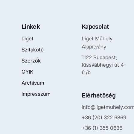
Linkek
Kapcsolat
Liget
Liget Műhely
Alapítvány
Szitakötő
1122 Budapest,
Szerzők
Kissvábhegyi út 4-
GYIK
6./b
Archívum
Impresszum
Elérhetőség
info@ligetmuhely.co
+36 (20) 322 6869
+36 (1) 355 0636