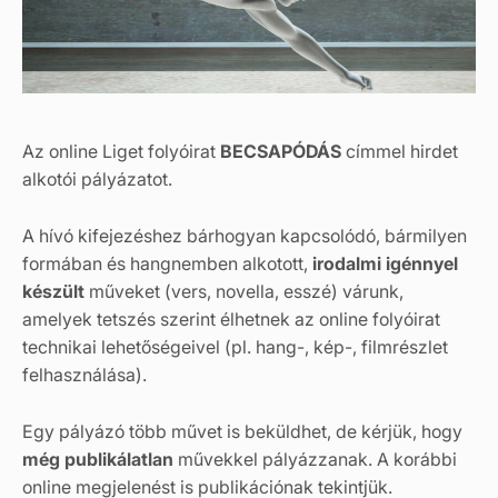
Az online Liget folyóirat
BECSAPÓDÁS
címmel hirdet
alkotói pályázatot.
A hívó kifejezéshez bárhogyan kapcsolódó, bármilyen
formában és hangnemben alkotott,
irodalmi igénnyel
készült
műveket (vers, novella, esszé) várunk,
amelyek tetszés szerint élhetnek az online folyóirat
technikai lehetőségeivel (pl. hang-, kép-, filmrészlet
felhasználása).
Egy pályázó több művet is beküldhet, de kérjük, hogy
még publikálatlan
művekkel pályázzanak. A korábbi
online megjelenést is publikációnak tekintjük.