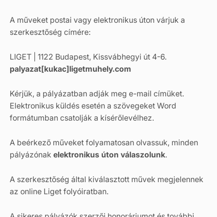
A műveket postai vagy elektronikus úton várjuk a
szerkesztőség címére:
LIGET | 1122 Budapest, Kissvábhegyi út 4-6.
palyazat[kukac]ligetmuhely.com
Kérjük, a pályázatban adják meg e-mail címüket.
Elektronikus küldés esetén a szövegeket Word
formátumban csatolják a kísérőlevélhez.
A beérkező műveket folyamatosan olvassuk, minden
pályázónak
elektronikus úton válaszolunk
.
A szerkesztőség által kiválasztott művek megjelennek
az online Liget folyóiratban.
A sikeres pályázók szerzői honoráriumot és további