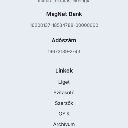
Kultúra, oktatás, ökológia
MagNet Bank
16200137-18534788-00000000
Adószám
19672139-2-43
Linkek
Liget
Szitakötő
Szerzők
GYIK
Archívum