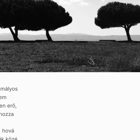
omályos
sem
en erő,
ahozza
, hová
ák közé