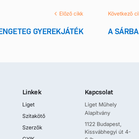
Előző cikk
Következő ci
RENGETEG GYEREKJÁTÉK
A SÁRBA
Linkek
Kapcsolat
Liget
Liget Műhely
Alapítvány
Szitakötő
1122 Budapest,
Szerzők
Kissvábhegyi út 4-
GYIK