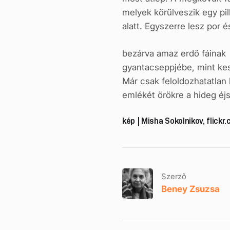
melyek körülveszik egy pil
alatt. Egyszerre lesz por 
bezárva amaz erdő fáinak
gyantacseppjébe, mint ke
Már csak feloldozhatatlan 
emlékét örökre a hideg éj
kép | Misha Sokolnikov, flickr
Szerző
Beney Zsuzsa