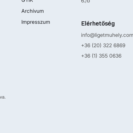
6./b
Archívum
Impresszum
Elérhetőség
info@ligetmuhely.co
+36 (20) 322 6869
+36 (1) 355 0636
va.