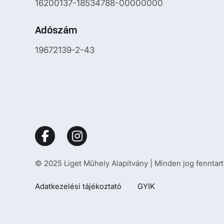
16200137-18534788-00000000
Adószám
19672139-2-43
© 2025 Liget Műhely Alapítvány | Minden jog fenntart
Adatkezelési tájékoztató
GYIK