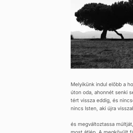
Melyikünk indul előbb a h
úton oda, ahonnét senki 
tért vissza eddig, és nincs
nincs Isten, aki újra vissz
és megváltoztassa múltját
most átlép. A megkövült f