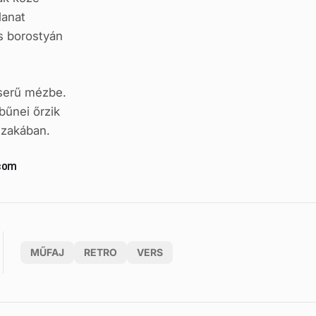
lanat
és borostyán
serű mézbe.
bűnei őrzik
szakában.
.com
MŰFAJ
RETRO
VERS