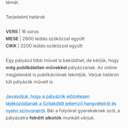
témát.
Terjedelmi határok
VERS
| 16 soros
MESE
| 2800 leütés szóközzel együtt
CIKK
| 3200 leütés szóközzel együtt
Egy pályázó több művet is beküldhet, de kérjük, hogy
még publikálatlan művekkel
pályázzanak. Az online
megjelenést is publikációnak tekintjük. Várjuk határon
túli pályázók műveit is.
Javasoljuk, hogy a pályázók előzetesen
tájékozódjanak a Szitakötőt jellemző hangvételről és
nyelvi színvonalról.
Bár a folyóirat gyerekeknek szól, a
pályázatra
felnőtt alkotók
munkáit várjuk.