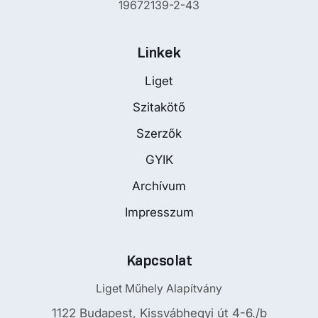
19672139-2-43
Linkek
Liget
Szitakötő
Szerzők
GYIK
Archívum
Impresszum
Kapcsolat
Liget Műhely Alapítvány
1122 Budapest, Kissvábhegyi út 4-6./b