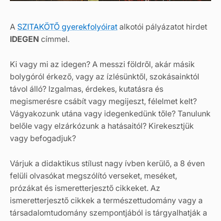
A
SZITAKÖTŐ gyerekfolyóirat
alkotói pályázatot hirdet
IDEGEN
címmel.
Ki vagy mi az idegen? A messzi földről, akár másik
bolygóról érkező, vagy az ízlésünktől, szokásainktól
távol álló? Izgalmas, érdekes, kutatásra és
megismerésre csábít vagy megijeszt, félelmet kelt?
Vágyakozunk utána vagy idegenkedünk tőle? Tanulunk
belőle vagy elzárkózunk a hatásaitól? Kirekesztjük
vagy befogadjuk?
Várjuk a didaktikus stílust nagy ívben kerülő, a 8 éven
felüli olvasókat megszólító verseket, meséket,
prózákat és ismeretterjesztő cikkeket. Az
ismeretterjesztő cikkek a természettudomány vagy a
társadalomtudomány szempontjából is tárgyalhatják a