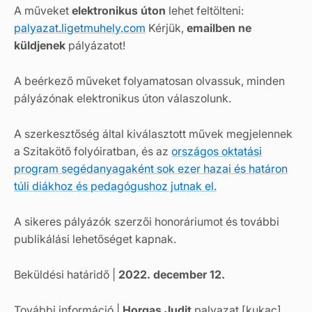
A műveket
elektronikus úton
lehet feltölteni:
palyazat.ligetmuhely.com
Kérjük,
emailben ne
küldjenek
pályázatot!
A beérkező műveket folyamatosan olvassuk, minden
pályázónak elektronikus úton válaszolunk.
A szerkesztőség által kiválasztott művek megjelennek
a Szitakötő folyóiratban, és az
országos oktatási
program segédanyagaként sok ezer hazai és határon
túli diákhoz és pedagógushoz jutnak el.
A sikeres pályázók szerzői honoráriumot és további
publikálási lehetőséget kapnak.
Beküldési határidő |
2022. december 12.
További információ |
Horgas Judit
palyazat [kukac]