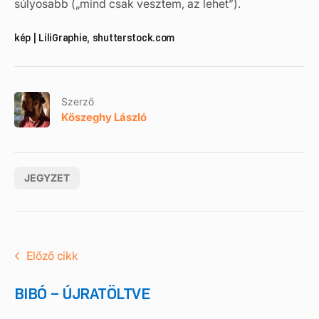
súlyosabb („mind csak vesztem, az lehet”).
kép | LiliGraphie, shutterstock.com
Szerző
Kőszeghy László
JEGYZET
Előző cikk
BIBÓ – ÚJRATÖLTVE