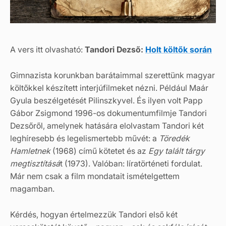
A vers itt olvasható:
Tandori Dezső:
Holt költők során
Gimnazista korunkban barátaimmal szerettünk magyar
költőkkel készített interjúfilmeket nézni. Például Maár
Gyula beszélgetését Pilinszkyvel. És ilyen volt Papp
Gábor Zsigmond 1996-os dokumentumfilmje Tandori
Dezsőről, amelynek hatására elolvastam Tandori két
leghíresebb és legelismertebb művét: a
Töredék
Hamletnek
(1968) című kötetet és az
Egy talált tárgy
megtisztításá
t (1973). Valóban: líratörténeti fordulat.
Már nem csak a film mondatait ismételgettem
magamban.
Kérdés, hogyan értelmezzük Tandori első két