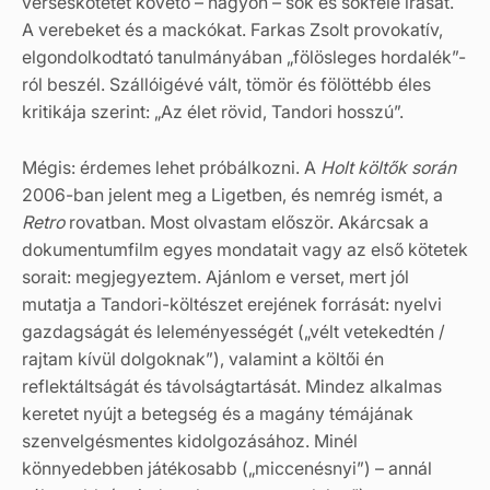
verseskötetét követő – nagyon – sok és sokféle írását.
A verebeket és a mackókat. Farkas Zsolt provokatív,
elgondolkodtató tanulmányában „fölösleges hordalék”-
ról beszél. Szállóigévé vált, tömör és fölöttébb éles
kritikája szerint: „Az élet rövid, Tandori hosszú”.
Mégis: érdemes lehet próbálkozni. A
Holt költők során
2006-ban jelent meg a Ligetben, és nemrég ismét, a
Retro
rovatban. Most olvastam először. Akárcsak a
dokumentumfilm egyes mondatait vagy az első kötetek
sorait: megjegyeztem. Ajánlom e verset, mert jól
mutatja a Tandori-költészet erejének forrását: nyelvi
gazdagságát és leleményességét („vélt vetekedtén /
rajtam kívül dolgoknak”), valamint a költői én
reflektáltságát és távolságtartását. Mindez alkalmas
keretet nyújt a betegség és a magány témájának
szenvelgésmentes kidolgozásához. Minél
könnyedebben játékosabb („miccenésnyi”) – annál