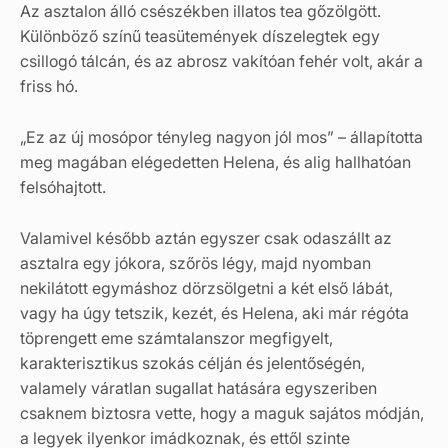
Az asztalon álló csészékben illatos tea gőzölgött.
Különböző színű teasütemények díszelegtek egy
csillogó tálcán, és az abrosz vakítóan fehér volt, akár a
friss hó.
„Ez az új mosópor tényleg nagyon jól mos” – állapította
meg magában elégedetten Helena, és alig hallhatóan
felsóhajtott.
Valamivel később aztán egyszer csak odaszállt az
asztalra egy jókora, szőrös légy, majd nyomban
nekilátott egymáshoz dörzsölgetni a két első lábát,
vagy ha úgy tetszik, kezét, és Helena, aki már régóta
töprengett eme számtalanszor megfigyelt,
karakterisztikus szokás célján és jelentőségén,
valamely váratlan sugallat hatására egyszeriben
csaknem biztosra vette, hogy a maguk sajátos módján,
a legyek ilyenkor imádkoznak, és ettől szinte