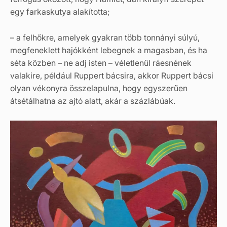
egy farkaskutya alakította;
– a felhőkre, amelyek gyakran több tonnányi súlyú,
megfeneklett hajókként lebegnek a magasban, és ha
séta közben – ne adj isten – véletlenül ráesnének
valakire, például Ruppert bácsira, akkor Ruppert bácsi
olyan vékonyra összelapulna, hogy egyszerűen
átsétálhatna az ajtó alatt, akár a százlábúak.