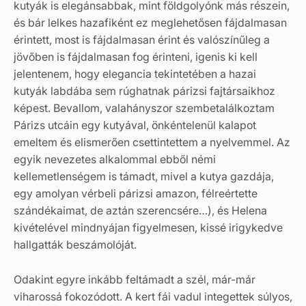
kutyák is elegánsabbak, mint földgolyónk más részein,
és bár lelkes hazafiként ez meglehetősen fájdalmasan
érintett, most is fájdalmasan érint és valószínűleg a
jövőben is fájdalmasan fog érinteni, igenis ki kell
jelentenem, hogy elegancia tekintetében a hazai
kutyák labdába sem rúghatnak párizsi fajtársaikhoz
képest. Bevallom, valahányszor szembetalálkoztam
Párizs utcáin egy kutyával, önkéntelenül kalapot
emeltem és elismerően csettintettem a nyelvemmel. Az
egyik nevezetes alkalommal ebből némi
kellemetlenségem is támadt, mivel a kutya gazdája,
egy amolyan vérbeli párizsi amazon, félreértette
szándékaimat, de aztán szerencsére…), és Helena
kivételével mindnyájan figyelmesen, kissé irigykedve
hallgatták beszámolóját.
Odakint egyre inkább feltámadt a szél, már-már
viharossá fokozódott. A kert fái vadul integettek súlyos,