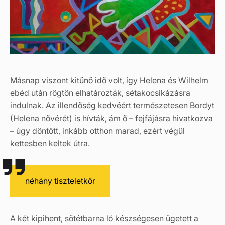
Másnap viszont kitűnő idő volt, így Helena és Wilhelm
ebéd után rögtön elhatározták, sétakocsikázásra
indulnak. Az illendőség kedvéért természetesen Bordyt
(Helena nővérét) is hívták, ám ő – fejfájásra hivatkozva
– úgy döntött, inkább otthon marad, ezért végül
kettesben keltek útra.
néhány tiszteletkör
A két kipihent, sötétbarna ló készségesen ügetett a