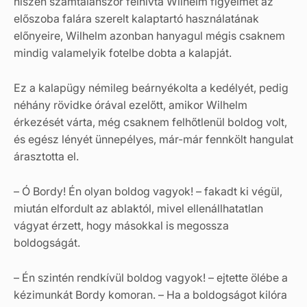
hiszen számtalanszor felhívta Wilhelm figyelmét az
előszoba falára szerelt kalaptartó használatának
előnyeire, Wilhelm azonban hanyagul mégis csaknem
mindig valamelyik fotelbe dobta a kalapját.
Ez a kalapügy némileg beárnyékolta a kedélyét, pedig
néhány rövidke órával ezelőtt, amikor Wilhelm
érkezését várta, még csaknem felhőtlenül boldog volt,
és egész lényét ünnepélyes, már-már fennkölt hangulat
árasztotta el.
– Ó Bordy! Én olyan boldog vagyok! – fakadt ki végül,
miután elfordult az ablaktól, mivel ellenállhatatlan
vágyat érzett, hogy másokkal is megossza
boldogságát.
– Én szintén rendkívül boldog vagyok! – ejtette ölébe a
kézimunkát Bordy komoran. – Ha a boldogságot kilóra