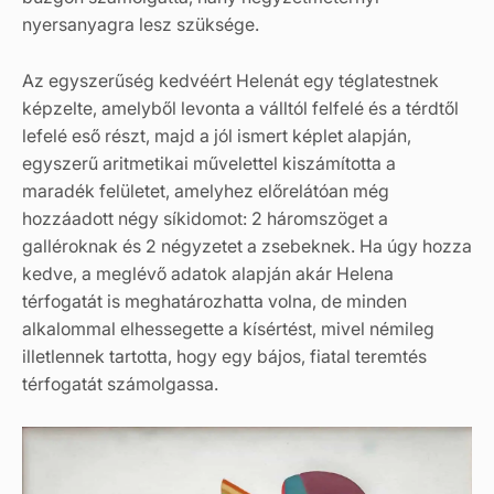
nyersanyagra lesz szüksége.
Az egyszerűség kedvéért Helenát egy téglatestnek
képzelte, amelyből levonta a válltól felfelé és a térdtől
lefelé eső részt, majd a jól ismert képlet alapján,
egyszerű aritmetikai művelettel kiszámította a
maradék felületet, amelyhez előrelátóan még
hozzáadott négy síkidomot: 2 háromszöget a
galléroknak és 2 négyzetet a zsebeknek. Ha úgy hozza
kedve, a meglévő adatok alapján akár Helena
térfogatát is meghatározhatta volna, de minden
alkalommal elhessegette a kísértést, mivel némileg
illetlennek tartotta, hogy egy bájos, fiatal teremtés
térfogatát számolgassa.