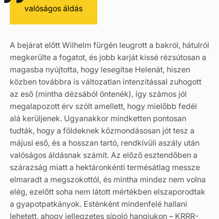
valóságos áldás
A bejárat előtt Wilhelm fürgén leugrott a bakról, hátulról
megkerülte a fogatot, és jobb karját kissé rézsútosan a
magasba nyújtotta, hogy lesegítse Helenát, hiszen
közben továbbra is változatlan intenzitással zuhogott
az eső (mintha dézsából öntenék), így számos jól
megalapozott érv szólt amellett, hogy mielőbb fedél
alá kerüljenek. Ugyanakkor mindketten pontosan
tudták, hogy a földeknek közmondásosan jót tesz a
májusi eső, és a hosszan tartó, rendkívüli aszály után
valóságos áldásnak számít. Az előző esztendőben a
szárazság miatt a hektáronkénti termésátlag messze
elmaradt a megszokottól, és mintha mindez nem volna
elég, ezelőtt soha nem látott mértékben elszaporodtak
a gyapotpatkányok. Esténként mindenfelé hallani
lehetett, ahogy jellegzetes sípoló hangjukon – KRRR-