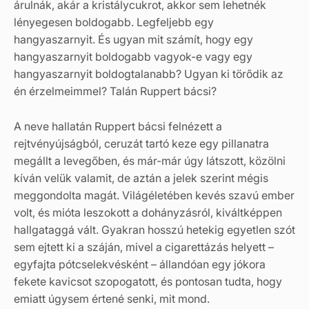
árulnák, akár a kristálycukrot, akkor sem lehetnék
lényegesen boldogabb. Legfeljebb egy
hangyaszarnyit. És ugyan mit számít, hogy egy
hangyaszarnyit boldogabb vagyok-e vagy egy
hangyaszarnyit boldogtalanabb? Ugyan ki törődik az
én érzelmeimmel? Talán Ruppert bácsi?
A neve hallatán Ruppert bácsi felnézett a
rejtvényújságból, ceruzát tartó keze egy pillanatra
megállt a levegőben, és már-már úgy látszott, közölni
kíván velük valamit, de aztán a jelek szerint mégis
meggondolta magát. Világéletében kevés szavú ember
volt, és mióta leszokott a dohányzásról, kiváltképpen
hallgataggá vált. Gyakran hosszú hetekig egyetlen szót
sem ejtett ki a száján, mivel a cigarettázás helyett –
egyfajta pótcselekvésként – állandóan egy jókora
fekete kavicsot szopogatott, és pontosan tudta, hogy
emiatt úgysem értené senki, mit mond.