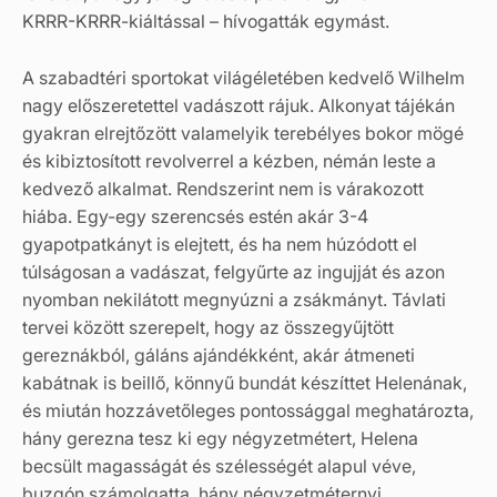
KRRR-KRRR-kiáltással – hívogatták egymást.
A szabadtéri sportokat világéletében kedvelő Wilhelm
nagy előszeretettel vadászott rájuk. Alkonyat tájékán
gyakran elrejtőzött valamelyik terebélyes bokor mögé
és kibiztosított revolverrel a kézben, némán leste a
kedvező alkalmat. Rendszerint nem is várakozott
hiába. Egy-egy szerencsés estén akár 3-4
gyapotpatkányt is elejtett, és ha nem húzódott el
túlságosan a vadászat, felgyűrte az ingujját és azon
nyomban nekilátott megnyúzni a zsákmányt. Távlati
tervei között szerepelt, hogy az összegyűjtött
gereznákból, gáláns ajándékként, akár átmeneti
kabátnak is beillő, könnyű bundát készíttet Helenának,
és miután hozzávetőleges pontossággal meghatározta,
hány gerezna tesz ki egy négyzetmétert, Helena
becsült magasságát és szélességét alapul véve,
buzgón számolgatta, hány négyzetméternyi