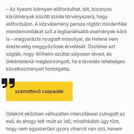
– Az ilyesmi könnyen előfordulhat, sőt, bizonyos
körülmények között szinte törvényszerű, hogy
előforduljon. A közvélemény persze rögtön mindenféle
mendemondákat sző a legbanálisabb események köré
is – magyarázta nyugodt mosollyal, de Helena nem
érezte elég meggyőzőnek érvelését. Ösztönei azt
súgták, hogy Wilhelm ezúttal súlyosan téved, és
önkéntelenül megborzongott, ha e tévedés lehetséges
következményeit fontolgatta.
számottevő csapadék
Odakint eközben változatlan intenzitással zuhogott az
eső, és ahogy telt-múlt az idő, mindinkább úgy tűnt,
hogy nem egyszerűen gyors viharról van szó, hanem