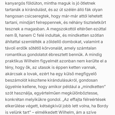
kanyargós földúton, mintha maguk is jó ötletnek
tartanák a kirándulást, és az út szélén álló fák olyan
hangosan csicseregtek, hogy már-már attól lehetett
tartani, mindjárt felreppennek, és néhány tiszteletkört
tesznek a magasban. A megszokottól eltérően ezúttal
nem B, hanem C felé indultak, és mindketten szótlan
áhítattal szemlélték a zöldellő dombokat, valamint a
távoli erdők sötétlő körvonalát, amely számtalan
romantikus gondolatot ébresztett bennük. A mindig
praktikus Wilhelm figyelmét azonban nem kerülte el a
tény, hogy ők, az utasok is éppen ketten vannak,
akárcsak a lovak, ezért ha egy külső megfigyelő
beszámolót készítene kirándulásukról, gondosan
ügyelnie kellene, hogy amikor például a „mindketten”
szót használja, egyértelműen megkülönböztesse,
konkrétan melyikükre gondol. „Az effajta félreértések
elkerülése végett, kétségkívül jobb lett volna, ha Bordy
is velünk tart” – elmélkedett Wilhelm, ám a szíve