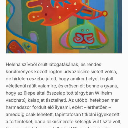
Helena szívből örült látogatásának, és rendes
körülmények között rögtön üdvözlésére sietett volna,
de hirtelen eszébe jutott, hogy amikor helyet foglalt,
véletlenül ráült valamire, és erősen élt benne a gyanú,
hogy az ülepe által összelapított tárgyban Wilhelm
vadonatúj kalapját tisztelheti. Az utóbbi hetekben már
harmadszor fordult elő ilyesmi, ezért – érthetően –
ameddig csak lehetett, tapintatosan titkolni igyekezett
a történteket, bár a lelkiismerete kétségkívül tiszta volt,