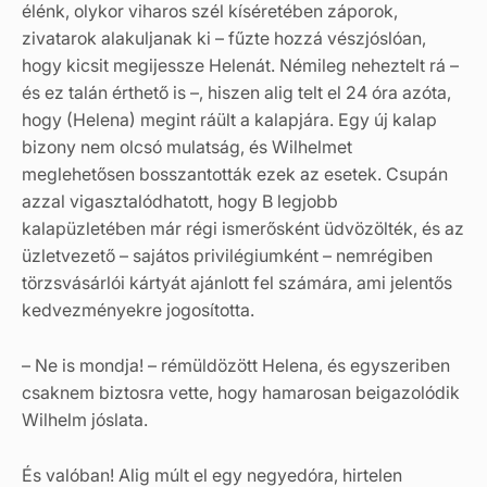
élénk, olykor viharos szél kíséretében záporok,
zivatarok alakuljanak ki – fűzte hozzá vészjóslóan,
hogy kicsit megijessze Helenát. Némileg neheztelt rá –
és ez talán érthető is –, hiszen alig telt el 24 óra azóta,
hogy (Helena) megint ráült a kalapjára. Egy új kalap
bizony nem olcsó mulatság, és Wilhelmet
meglehetősen bosszantották ezek az esetek. Csupán
azzal vigasztalódhatott, hogy B legjobb
kalapüzletében már régi ismerősként üdvözölték, és az
üzletvezető – sajátos privilégiumként – nemrégiben
törzsvásárlói kártyát ajánlott fel számára, ami jelentős
kedvezményekre jogosította.
– Ne is mondja! – rémüldözött Helena, és egyszeriben
csaknem biztosra vette, hogy hamarosan beigazolódik
Wilhelm jóslata.
És valóban! Alig múlt el egy negyedóra, hirtelen