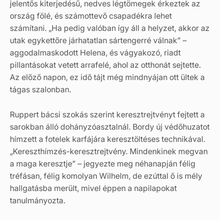
jelentős kiterjedésű, nedves légtömegek érkeztek az
ország fölé, és számottevő csapadékra lehet
számítani. „Ha pedig valóban így áll a helyzet, akkor az
utak egykettőre járhatatlan sártengerré válnak” –
aggodalmaskodott Helena, és vágyakozó, riadt
pillantásokat vetett arrafelé, ahol az otthonát sejtette.
Az előző napon, ez idő tájt még mindnyájan ott ültek a
tágas szalonban.
Ruppert bácsi szokás szerint keresztrejtvényt fejtett a
sarokban álló dohányzóasztalnál. Bordy új védőhuzatot
hímzett a fotelek karfájára keresztöltéses technikával.
„Kereszthímzés-keresztrejtvény. Mindenkinek megvan
a maga keresztje” – jegyezte meg néhanapján félig
tréfásan, félig komolyan Wilhelm, de ezúttal ő is mély
hallgatásba merült, mivel éppen a napilapokat
tanulmányozta.