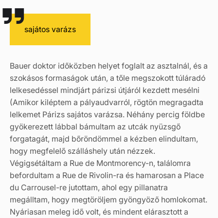
sajátos varázs
Bauer doktor időközben helyet foglalt az asztalnál, és a
szokásos formaságok után, a tőle megszokott túláradó
lelkesedéssel mindjárt párizsi útjáról kezdett mesélni
(Amikor kiléptem a pályaudvarról, rögtön megragadta
lelkemet Párizs sajátos varázsa. Néhány percig földbe
gyökerezett lábbal bámultam az utcák nyüzsgő
forgatagát, majd bőröndömmel a kézben elindultam,
hogy megfelelő szálláshely után nézzek.
Végigsétáltam a Rue de Montmorency-n, találomra
befordultam a Rue de Rivolin-ra és hamarosan a Place
du Carrousel-re jutottam, ahol egy pillanatra
megálltam, hogy megtöröljem gyöngyöző homlokomat.
Nyáriasan meleg idő volt, és mindent elárasztott a