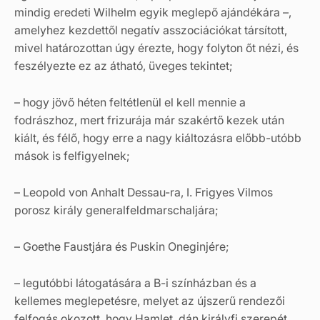
mindig eredeti Wilhelm egyik meglepő ajándékára –,
amelyhez kezdettől negatív asszociációkat társított,
mivel határozottan úgy érezte, hogy folyton őt nézi, és
feszélyezte ez az átható, üveges tekintet;
– hogy jövő héten feltétlenül el kell mennie a
fodrászhoz, mert frizurája már szakértő kezek után
kiált, és félő, hogy erre a nagy kiáltozásra előbb-utóbb
mások is felfigyelnek;
– Leopold von Anhalt Dessau-ra, I. Frigyes Vilmos
porosz király generalfeldmarschaljára;
– Goethe Faustjára és Puskin Oneginjére;
– legutóbbi látogatására a B-i színházban és a
kellemes meglepetésre, melyet az újszerű rendezői
felfogás okozott, hogy Hamlet, dán királyfi szerepét