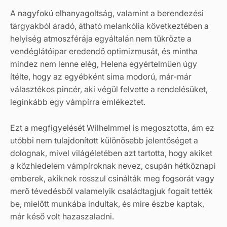
A nagyfokú elhanyagoltság, valamint a berendezési
tárgyakból áradó, átható melankólia következtében a
helyiség atmoszférája egyáltalán nem tükrözte a
vendéglátóipar eredendő optimizmusát, és mintha
mindez nem lenne elég, Helena egyértelműen úgy
ítélte, hogy az egyébként sima modorú, már-már
választékos pincér, aki végül felvette a rendelésüket,
leginkább egy vámpírra emlékeztet.
Ezt a megfigyelését Wilhelmmel is megosztotta, ám ez
utóbbi nem tulajdonított különösebb jelentőséget a
dolognak, mivel világéletében azt tartotta, hogy akiket
a közhiedelem vámpíroknak nevez, csupán hétköznapi
emberek, akiknek rosszul csinálták meg fogsorát vagy
merő tévedésből valamelyik családtagjuk fogait tették
be, mielőtt munkába indultak, és mire észbe kaptak,
már késő volt hazaszaladni.