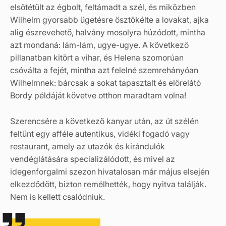
elsötétült az égbolt, feltámadt a szél, és miközben
Wilhelm gyorsabb ügetésre ösztökélte a lovakat, ajka
alig észrevehető, halvány mosolyra húzódott, mintha
azt mondaná: lám-lám, ugye-ugye. A következő
pillanatban kitört a vihar, és Helena szomorúan
csóválta a fejét, mintha azt felelné szemrehányóan
Wilhelmnek: bárcsak a sokat tapasztalt és előrelátó
Bordy példáját követve otthon maradtam volna!
Szerencsére a következő kanyar után, az út szélén
feltűnt egy afféle autentikus, vidéki fogadó vagy
restaurant, amely az utazók és kirándulók
vendéglátására specializálódott, és mivel az
idegenforgalmi szezon hivatalosan már május elsején
elkezdődött, bizton remélhették, hogy nyitva találják.
Nem is kellett csalódniuk.