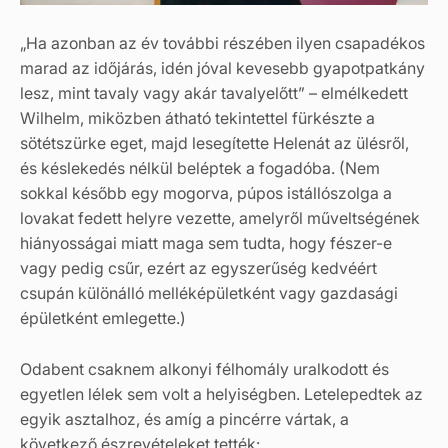
„Ha azonban az év további részében ilyen csapadékos
marad az időjárás, idén jóval kevesebb gyapotpatkány
lesz, mint tavaly vagy akár tavalyelőtt” – elmélkedett
Wilhelm, miközben átható tekintettel fürkészte a
sötétszürke eget, majd lesegítette Helenát az ülésről,
és késlekedés nélkül beléptek a fogadóba. (Nem
sokkal később egy mogorva, púpos istállószolga a
lovakat fedett helyre vezette, amelyről műveltségének
hiányosságai miatt maga sem tudta, hogy fészer-e
vagy pedig csűr, ezért az egyszerűség kedvéért
csupán különálló melléképületként vagy gazdasági
épületként emlegette.)
Odabent csaknem alkonyi félhomály uralkodott és
egyetlen lélek sem volt a helyiségben. Letelepedtek az
egyik asztalhoz, és amíg a pincérre vártak, a
következő észrevételeket tették: