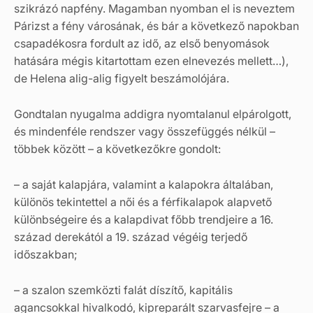
szikrázó napfény. Magamban nyomban el is neveztem
Párizst a fény városának, és bár a következő napokban
csapadékosra fordult az idő, az első benyomások
hatására mégis kitartottam ezen elnevezés mellett…),
de Helena alig-alig figyelt beszámolójára.
Gondtalan nyugalma addigra nyomtalanul elpárolgott,
és mindenféle rendszer vagy összefüggés nélkül –
többek között – a következőkre gondolt:
– a saját kalapjára, valamint a kalapokra általában,
különös tekintettel a női és a férfikalapok alapvető
különbségeire és a kalapdivat főbb trendjeire a 16.
század derekától a 19. század végéig terjedő
időszakban;
– a szalon szemközti falát díszítő, kapitális
agancsokkal hivalkodó, kipreparált szarvasfejre – a