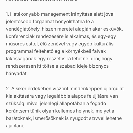
1. Hatékonyabb management irányítása alatt jóval
jelentősebb forgalmat bonyolíthatna le a
vendéglátóhely, hiszen méretei alapján akár esküvők,
konferenciák rendezésére is alkalmas, és egy-egy
műsoros esttel, élő zenével vagy egyéb kulturális
programmal feltehetőleg a környékbeli falvak
lakosságának egy részét is rá lehetne bírni, hogy
rendszeresen itt töltse a szabad ideje bizonyos
hányadát.
2. A siker érdekében viszont mindenképpen új arculat
kialakítására vagy legalábbis alapos felújításra van
szükség, mivel jelenlegi állapotában a fogadó
korántsem tűnik olyan kellemes helynek, melyet a
barátoknak, ismerősöknek is nyugodt szívvel lehetne
ajánlani.