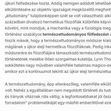
újkori felfedezése hozta. Addig nemigen adódott lehetősé
elkülönítésére az objektív igazságot megközelítő megfont
„áltudomány” tulajdonképpen szét se volt választható: alk
században divatozó hermetikus filozófiák különféle képvi
követni, mint mondjuk, a mechanika vagy a fiziológia meg
történész szabályos
természettudományos fölfedezést
o
hiszik mások, hogy a természettudományos módszer kialak
mágiának s újkor eleji hermetikus filozófiáknak. Pedig ink
módszerére és filozófiájára támaszkodó természettudomá
történetének mesébe illően szorgalmas kutatója, Lynn Thor
sokkötetes nagy művében valamiféle hatalmas magico-ex
amikor ezt a kontinuumot tekinti az újkor eleji természe
A természettudomány, épp ellenkezőleg, valamiféle elkülö
volt. Nehéz s egyáltalában nem megoldott történeti és tud
és irányok vitáznak róla váltig; a legfontosabbakat jól ö
forradalom” problematikáját egy-másfél emberöltővel ezelő