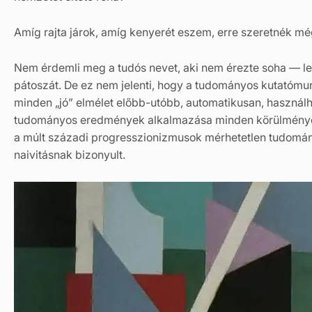
Amíg rajta járok, amíg kenyerét eszem, erre szeretnék mé
Nem érdemli meg a tudós nevet, aki nem érezte soha — l
pátoszát. De ez nem jelenti, hogy a tudományos kutatóm
minden „jó” elmélet előbb-utóbb, automatikusan, használh
tudományos eredmények alkalmazása minden körülmények k
a múlt századi progresszionizmusok mérhetetlen tudomá
naivitásnak bizonyult.