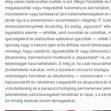
elég sokan határozottan tudták is ezt. Mégis folytatták és 
megalapozták vagy megvédték tudományos karrierjüket, e
művelésével vagy tanításával járó kellemetlenségeket és
jártak így el a ptolemaioszi-arisztotelészi világkép 17. s
elmeszüleményeinek dicsérőiig. Ez eddig ,,egyszerű” etik
legalábbis eleinte — elhitték, amit mondtak és csináltak, 
igazságáéról és statisztikai adatokkal igazolták — vélté
igazság vagy a haszon igen erős áhítása vezet önbecsap
mindegy, hogy csalókról, ügyeskedőkről vagy jóhiszemű ö
áltudomány, bármennyire hivatkozik a „tapasztalat”-ra, az
teljességgel használhatatlan. S még jó, ha csak használha
jóvátehetelen károkat, mint a liszenkói-micsurini biológia,
szélsőséges formában az áltudomány — szerencsére — ritk
hajszeszektől és rákellenes cseppektől az akupunktúrán 
vízkutatásokig és a parapszichológiáig permanensen jel
jelentéktelen pénzösszegeket herdálnak el rájuk, s a kér
túl mindig találnak bőven támogatókat.