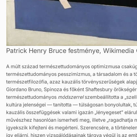
Patrick Henry Bruce festménye, Wikimedi
A múlt század természettudományos optimizmusa csakúgy,
természettudományos pesszimizmus, a társadalom és a tö
természetfilozófia, azaz kauzális törvényszerűségek alapjá
Giordano Bruno, Spinoza és főként Shaftesbury örökségér
természettudományos
módszerrel
szembeállította a „szel
kultúra jelenségei — tanította — túlságosan bonyolultak,
kauzális összefüggések valami igazán „lényegeset” elárulh
művészhez hasonlóan ismerheti meg, illetve „ragadhatja m
igyekszik kifejteni és megérteni. Szerencsére, a történe
így eljárni, hiszen vizsgálódásainak tárgya végül is az 