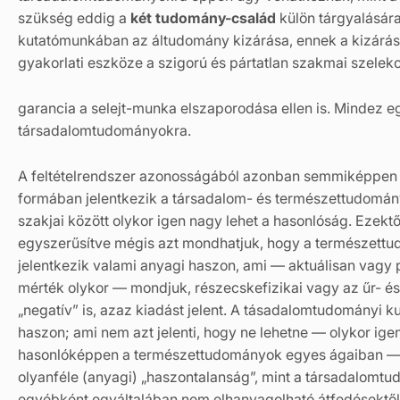
szükség eddig a
két tudomány-család
külön tárgyalásár
kutatómunkában az áltudomány kizárása, ennek a kizárásna
gyakorlati eszköze a szigorú és pártatlan szakmai szelekc
garancia a selejt-munka elszaporodása ellen is. Mindez e
társadalomtudományokra.
A feltételrendszer azonosságából azonban semmiképpen 
formában jelentkezik a társadalom- és természettudomá
szakjai között olykor igen nagy lehet a hasonlóság. Ezektől
egyszerűsítve mégis azt mondhatjuk, hogy a természettu
jelentkezik valami anyagi haszon, ami — aktuálisan vagy 
mérték olykor — mondjuk, részecskefizikai vagy az űr- é
„negatív” is, azaz kiadást jelent. A tásadalomtudományi k
haszon; ami nem azt jelenti, hogy ne lehetne — olykor ig
hasonlóképpen a természettudományok egyes ágaiban —
olyanféle (anyagi) „haszontalanság”, mint a társadalomtu
egyébként egyáltalában nem elhanyagolható átfedésektől