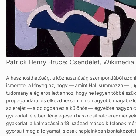
Patrick Henry Bruce: Csendélet, Wikimed
A hasznosíthatóság, a közhasznúság szempontjából azonb
ismerete; a lényeg az, hogy — amint Hall summázza — „úg
tudomány elég erős lett ahhoz, hogy ne legyen többé sz
propagandára, és elkezdhessen mind nagyobb magabizto
az erejét — a dologban ez a különös — egyelőre nagyon 
gyakorlati életben ténylegesen hasznosítható eredménye
gyakorlati alkalmazásai a 18. század második felének mé
gyorsult meg a folyamat, s csak napjainkban bontakozott ki