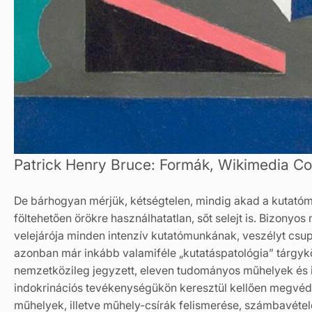
Patrick Henry Bruce: Formák, Wikimedia 
De bárhogyan mérjük, kétségtelen, mindig akad a kutató
föltehetően örökre használhatatlan, sőt selejt is. Bizonyos
velejárója minden intenzív kutatómunkának, veszélyt csu
azonban már inkább valamiféle „kutatáspatológia” tárgykö
nemzetközileg jegyzett, eleven tudományos műhelyek és is
indokrinációs tevékenységükön keresztül kellően megvéde
műhelyek, illetve műhely-csírák felismerése, számbavétel