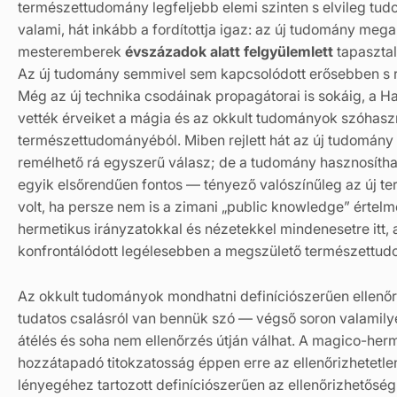
természettudomány legfeljebb elemi szinten s elvileg tudo
valami, hát inkább a fordítottja igaz: az új tudomány meg
mesteremberek
évszázadok alatt felgyülemlett
tapasztal
Az új tudomány semmivel sem kapcsolódott erősebben s r
Még az új technika csodáinak propagátorai is sokáig, a Ha
vették érveiket a mágia és az okkult tudományok szóhasz
természettudományéból. Miben rejlett hát az új tudomány
remélhető rá egyszerű válasz; de a tudomány hasznosíth
egyik elsőrendűen fontos — tényező valószínűleg az új t
volt, ha persze nem is a zimani „public knowledge” értel
hermetikus irányzatokkal és nézetekkel mindenesetre itt,
konfrontálódott legélesebben a megszülető természettud
Az okkult tudományok mondhatni definíciószerűen ellenő
tudatos csalásról van bennük szó — végső soron valamilye
átélés és soha nem ellenőrzés útján válhat. A magico-her
hozzátapadó titokzatosság éppen erre az ellenőrizhetetle
lényegéhez tartozott definíciószerűen az ellenőrizhetősé