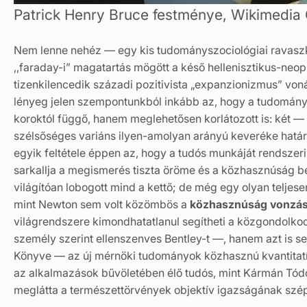
Patrick Henry Bruce festménye, Wikimedi
Nem lenne nehéz — egy kis tudományszociológiai ravaszkod
,,faraday-i” magatartás mögött a késő hellenisztikus-neopla
tizenkilencedik századi pozitivista „expanzionizmus” voná
lényeg jelen szempontunkból inkább az, hogy a tudomán
koroktól függő, hanem meglehetősen korlátozott is: két —
szélsőséges variáns ilyen-amolyan arányú keveréke hatá
egyik feltétele éppen az, hogy a tudós munkáját rendszer
sarkallja a megismerés tiszta öröme és a közhasznúság b
világítóan lobogott mind a kettő; de még egy olyan teljese
mint Newton sem volt közömbös a
közhasznúság vonzá
világrendszere kimondhatatlanul segítheti a közgondolkod
személy szerint ellenszenves Bentley-t —, hanem azt is se
Könyve — az új mérnöki tudományok közhasznú kvantitat
az alkalmazások bűvöletében élő tudós, mint Kármán Tód
meglátta a természettörvények objektív igazságának szé