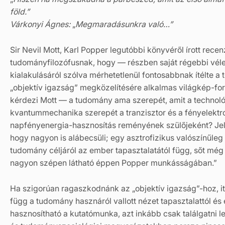
föld.”
Várkonyi Ágnes:
„
Megmaradásunkra való…”
Sir Nevil Mott, Karl Popper legutóbbi könyvéről írott rece
tudományfilozófusnak, hogy — részben saját régebbi vél
kialakulásáról szólva mérhetetlenül fontosabbnak ítélte a
„objektív igazság” megközelítésére alkalmas világkép-fo
kérdezi Mott — a tudomány ama szerepét, amit a technológi
kvantummechanika szerepét a tranzisztor és a fényelekt
napfényenergia-hasznosítás reményének szülőjeként? Jelen
hogy nagyon is alábecsüli; egy asztrofizikus valószínűleg
tudomány céljáról az ember tapasztalatától függ, sőt még
nagyon szépen látható éppen Popper munkásságában.”
Ha szigorúan ragaszkodnánk az „objektív igazság”-hoz, it
függ a tudomány hasznáról vallott nézet tapasztalattól és 
hasznosítható a kutatómunka, azt inkább csak találgatni l