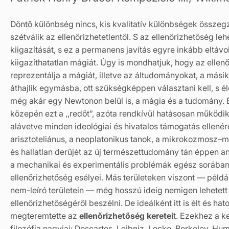
Döntő különbség nincs, kis kvalitatív különbségek összeg
szétválik az ellenőrizhetetlentől. S az ellenőrizhetőség l
kiigazítását, s ez a permanens javítás egyre inkább eltávo
kiigazíthatatlan mágiát. Úgy is mondhatjuk, hogy az ellenő
reprezentálja a mágiát, illetve az áltudományokat, a másik
áthajlik egymásba, ott szükségképpen választani kell, s é
még akár egy Newtonon belül is, a mágia és a tudomány. Bár
közepén ezt a ,,redőt”, azóta rendkívül hatásosan működik
alávetve minden ideológiai és hivatalos támogatás ellené
arisztoteliánus, a neoplatonikus tanok, a mikrokozmosz
és hallatlan derűjét az új természettudomány tán éppen an
a mechanikai és experimentális problémák egész sorában
ellenőrizhetőség esélyei. Más területeken viszont — péld
nem-leíró területein — még hosszú ideig nemigen lehetett
ellenőrizhetőségéről beszélni. De ideálként itt is élt és h
megteremtette az
ellenőrizhetőség keretei
t. Ezekhez a k
filozófia nagyjai: Descartes, Leibniz, Locke, Berkeley, Hum