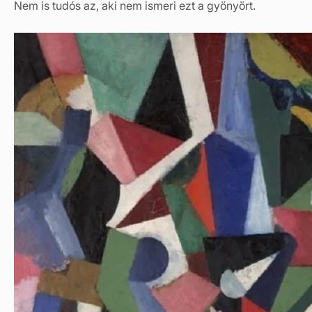
Nem is tudós az, aki nem ismeri ezt a gyönyört.