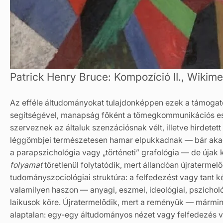
Patrick Henry Bruce: Kompozíció II., Wiki
Az efféle áltudományokat tulajdonképpen ezek a támogató
segítségével, manapság főként a tömegkommunikációs es
szerveznek az általuk szenzációsnak vélt, illetve hirdete
léggömbjei természetesen hamar elpukkadnak — bár akad
a parapszichológia vagy „történeti” grafológia — de úja
folyamat
töretlenül folytatódik, mert állandóan újratermel
tudományszociológiai struktúra: a felfedezést vagy tant ké
valamilyen haszon — anyagi, eszmei, ideológiai, pszicho
laikusok köre. Újratermelődik, mert a reményük — mármin
alaptalan: egy-egy áltudományos nézet vagy felfedezés 