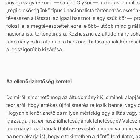
anyagi vagy eszmei — sápját. Olykor — mondjuk, a múlt 
„régi dicsőségünk” típusú nacionalista történetírás eseté
tévesszen a látszat, az igazi hasznot is egy szűk kör — pr
fölözi le, a megtévesztettek ezrei előbb- utóbb mindig rá
nacionalista történetírásra. Közhasznú az áltudomány soha
tudományos kutatómunka hasznosíthatóságának kérdéséb
a legszigorúbb kizárása.
Az ellenőrizhetőség keretei
De miről ismerhető meg az áltudomány? Ki s minek alapjá
teóriáról, hogy értékes új fölismerés rejtőzik benne, vag
Hogyan ellenőrizhető és milyen mértékig egy állítás vagy 
igazsága”,
tehát
használhatóságának lehetősége? Valószí
tudományfilozófiának (többé-kevésbé minden valamireval
ha nem akarja is), hogy e tekintetben a döntő fordulatot,