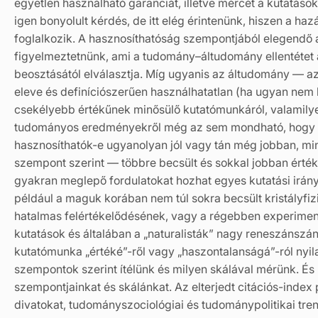
egyetlen használható garanciát, illetve mércét a kutatások
igen bonyolult kérdés, de itt elég érintenünk, hiszen a hazá
foglalkozik. A hasznosíthatóság szempontjából elegendő 
figyelmeztetnünk, ami a tudomány–áltudomány ellentétet a
beosztásától elválasztja. Míg ugyanis az áltudomány — az
eleve és definíciószerűen használhatatlan (ha ugyan nem k
csekélyebb értékűnek minősülő kutatómunkáról, valamilye
tudományos eredményekről még az sem mondható, hogy 
hasznosíthatók-e ugyanolyan jól vagy tán még jobban, min
szempont szerint — többre becsült és sokkal jobban érték
gyakran meglepő fordulatokat hozhat egyes kutatási irány
például a maguk korában nem túl sokra becsült kristályfi
hatalmas felértékelődésének, vagy a régebben experimentá
kutatások és általában a „naturalisták” nagy reneszánszán
kutatómunka „értéké”-ről vagy „haszontalanságá”-ról nyila
szempontok szerint ítélünk és milyen skálával mérünk. És m
szempontjainkat és skálánkat. Az elterjedt citációs-index
divatokat, tudományszociológiai és tudománypolitikai tr