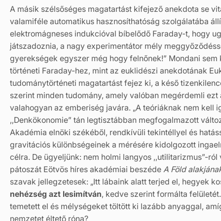
A másik szélsőséges magatartást kifejező anekdota se vita
valamiféle automatikus hasznosíthatóság szolgálatába állí
elektromágneses indukcióval bíbelődő Faraday-t, hogy u
játszadoznia, a nagy experimentátor mély meggyőződéssel
gyerekségek egyszer még hogy felnőnek!” Mondani sem 
történeti Faraday-hez, mint az euklidészi anekdotának Euk
tudománytörténeti magatartást fejez ki, a késő tizenkil
szerint minden tudomány, amely valóban megérdemli ezt a
valahogyan az emberiség javára. „A teóriáknak nem kell i
,,Denkökonomie” tán legtisztábban megfogalmazott változ
Akadémia elnöki székéből, rendkívüli tekintéllyel és hatás
gravitációs különbségeinek a mérésére kidolgozott ingael
célra. De ügyeljünk: nem holmi langyos ,,utilitarizmus”-r
pátoszát Eötvös híres akadémiai beszéde
A Föld alakjána
szavak jellegzetesek: „Itt lábaink alatt terjed el, hegyek 
nehézség azt lesimítván
, kedve szerint formálta felületé
temetett el és mélységeket töltött ki lazább anyaggal, amí
nemzetet éltető róna?