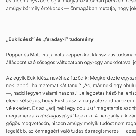
és tudományszociológiai magyarázatokban persze nincse
amúgy bármily értékesek — önmagában mutatja, hogy jelen
„Euklidészi” és „faraday-i” tudomány
Popper és Mott vitája voltaképpen két klasszikus tudomá
álláspont szélsőséges változatban egy-egy anekdotával j
Az egyik Euklidész nevéhez fűződik: Megkérdezte egyszer 
neki abból, ha matematikát tanul? „Adj már neki egy obul
—, hadd legyen valami haszna.” Jellegzetes késő hellenis
eleve kétséges, hogy Euklidész, a nagy alexandriai ezerme
vélekedett. Ez az ,,adj neki egy obulust” magatartás azon
megismerés
kizárólagosságát
fejezi ki. A hangsúly a kiz
gőgös megvetésén, hiszen amúgy melyik tudóst nem ragad
legalább, az önmagáért való tudás és megismerés — azaz