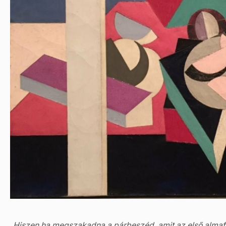
„
Hiszen ha megszakadna a párbeszéd, amit az első almafát