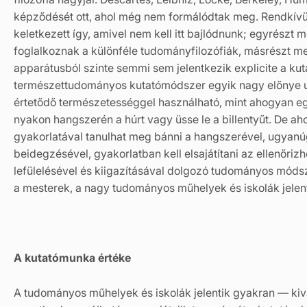
képződését ott, ahol még nem formálódtak meg. Rendkívül
keletkezett így, amivel nem kell itt bajlódnunk; egyrészt
foglalkoznak a különféle tudományfilozófiák, másrészt m
apparátusból szinte semmi sem jelentkezik explicite a k
természettudományos kutatómódszer egyik nagy előnye u
értetődő természetességgel használható, mint ahogyan egy
nyakon hangszerén a húrt vagy üsse le a billentyűt. De
gyakorlatával tanulhat meg bánni a hangszerével, ugyanú
beidegzésével, gyakorlatban kell elsajátítani az ellenőri
lefülelésével és kiigazításával dolgozó tudományos módsz
a mesterek, a nagy tudományos műhelyek és iskolák jelen
A kutatómunka értéke
A tudományos műhelyek és iskolák jelentik gyakran — ki