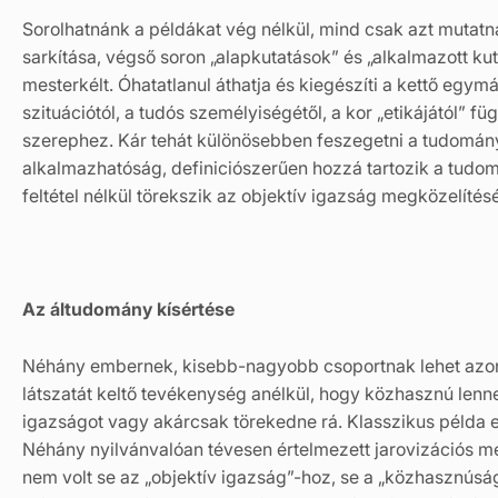
Sorolhatnánk a példákat vég nélkül, mind csak azt mutatn
sarkítása, végső soron „alapkutatások” és „alkalmazott ku
mesterkélt. Óhatatlanul áthatja és kiegészíti a kettő egym
szituációtól, a tudós személyiségétől, a kor „etikájától”
szerephez. Kár tehát különösebben feszegetni a tudomány 
alkalmazhatóság, definiciószerűen hozzá tartozik a tudo
feltétel nélkül törekszik az objektív igazság megközelítés
Az áltudomány kísértése
Néhány embernek, kisebb-nagyobb csoportnak lehet azon
látszatát keltő tevékenység anélkül, hogy közhasznú lenn
igazságot vagy akárcsak törekedne rá. Klasszikus példa er
Néhány nyilvánvalóan tévesen értelmezett jarovizációs m
nem volt se az „objektív igazság”-hoz, se a „közhasznúsá