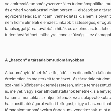
valamirevaló tudományszervezői és tudománypolitikai munk
és emberi vonatkozásai miatt persze — elsősorban a tár
egyszerű feladat, mint amilyennek látszik, s nem is olyan
nem holmi elméleti elemzést, inkább tisztességes, elfogu
tanulsággal járna továbbá a hibák és az elmulasztott le
tudománytörténeti műhelyre lenne szükség — ez önmagába
A „haszon” a társadalomtudományokban
A tudománytörténet-írás kifejlődése és dinamikája külön
értelmetlen és mesterkélt természet- és társadalomtudom
szakmai különbségek természetesen, mint a természett
is, mélyek vagy akár áthidalhatatlanok lehetnek, s a lén
hanem a mentalitás szintjén értendő. Ez az alapvető kuta
hasznosíthatóságáról vallott felfogást, s így a hasznosíthat
társadalomtudományokra éppen úgy vonatkoznak, mint a 