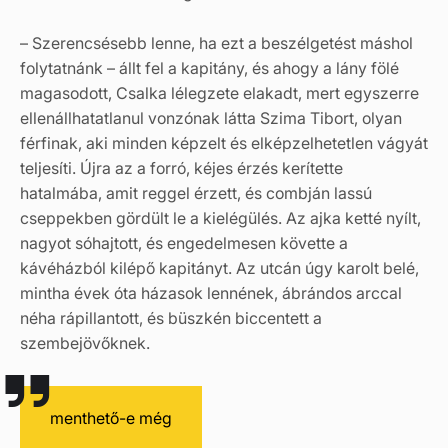
– Szerencsésebb lenne, ha ezt a beszélgetést máshol
folytatnánk – állt fel a kapitány, és ahogy a lány fölé
magasodott, Csalka lélegzete elakadt, mert egyszerre
ellenállhatatlanul vonzónak látta Szima Tibort, olyan
férfinak, aki minden képzelt és elképzelhetetlen vágyát
teljesíti. Újra az a forró, kéjes érzés kerítette
hatalmába, amit reggel érzett, és combján lassú
cseppekben gördült le a kielégülés. Az ajka ketté nyílt,
nagyot sóhajtott, és engedelmesen követte a
kávéházból kilépő kapitányt. Az utcán úgy karolt belé,
mintha évek óta házasok lennének, ábrándos arccal
néha rápillantott, és büszkén biccentett a
szembejövőknek.
menthető-e még