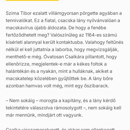
Szima Tibor ezalatt villámgyorsan pörgette agyában a
tennivalókat. Ez a fiatal, csacska lány nyilvánvalóan a
macskavírus újabb áldozata. De hogy a fenébe
fertőződhetett meg? Valószínűleg az 1164-es számú
kísérleti alannyal került kontaktusba. Valahogy feltűnés
nélkül el kell juttatnia a laborba, hogy megvizsgálják,
menthető-e még. Óvatosan Csalkára pillantott, hogy
ellenőrizze, megjelentek-e már a kékes foltok a
halántékán és a nyakán, mint a hulláknak, akiket a
macskatelep közelében gyűjtöttek be. A lány bőre
azonban hamvas volt még, mint egy őszibarack.
– Nem sokáig – morogta a kapitány, és a lány kérdő
tekintetére válaszolva rámosolygott –, nem sokáig kell
már mennünk, mindjárt ott vagyunk.
Csalka visszamosolygott, és akkor sem ellenkezett,