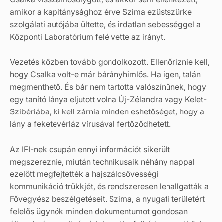
amikor a kapitánysághoz érve Szima ezüstszürke
szolgálati autójába ültette, és irdatlan sebességgel a
Központi Laboratórium felé vette az irányt.
Vezetés közben tovább gondolkozott. Ellenőriznie kell,
hogy Csalka volt-e már bárányhimlős. Ha igen, talán
megmenthető. És bár nem tartotta valószínűnek, hogy
egy tanító lánya eljutott volna Új-Zélandra vagy Kelet-
Szibériába, ki kell zárnia minden eshetőséget, hogy a
lány a feketevérláz vírusával fertőződhetett.
Az IFI-nek csupán ennyi információt sikerült
megszereznie, miután technikusaik néhány nappal
ezelőtt megfejtették a hajszálcsövességi
kommunikáció trükkjét, és rendszeresen lehallgatták a
Fővegyész beszélgetéseit. Szima, a nyugati területért
felelős ügynök minden dokumentumot gondosan