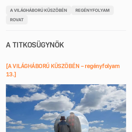
A VILÁGHÁBORÚ KÜSZÖBÉN
REGÉNYFOLYAM
ROVAT
A TITKOSÜGYNÖK
[A VILÁGHÁBORÚ KÜSZÖBÉN – regényfolyam
13.]