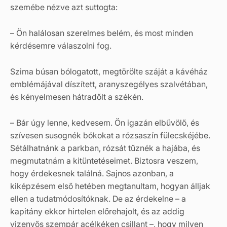
szemébe nézve azt suttogta:
– Ön halálosan szerelmes belém, és most minden
kérdésemre válaszolni fog.
Szima búsan bólogatott, megtörölte száját a kávéház
emblémájával díszített, aranyszegélyes szalvétában,
és kényelmesen hátradőlt a székén.
– Bár úgy lenne, kedvesem. Ön igazán elbűvölő, és
szívesen susognék bókokat a rózsaszín fülecskéjébe.
Sétálhatnánk a parkban, rózsát tűznék a hajába, és
megmutatnám a kitüntetéseimet. Biztosra veszem,
hogy érdekesnek találná. Sajnos azonban, a
kiképzésem első hetében megtanultam, hogyan álljak
ellen a tudatmódosítóknak. De az érdekelne – a
kapitány ekkor hirtelen előrehajolt, és az addig
vizenyős szempár acélkéken csillant –, hogy milyen