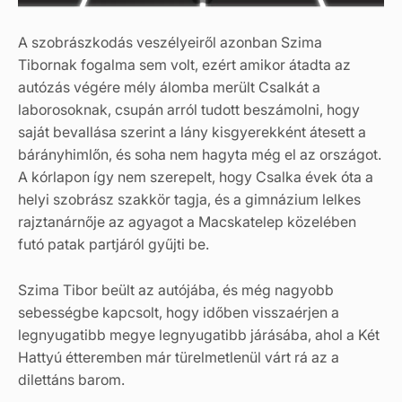
A szobrászkodás veszélyeiről azonban Szima
Tibornak fogalma sem volt, ezért amikor átadta az
autózás végére mély álomba merült Csalkát a
laborosoknak, csupán arról tudott beszámolni, hogy
saját bevallása szerint a lány kisgyerekként átesett a
bárányhimlőn, és soha nem hagyta még el az országot.
A kórlapon így nem szerepelt, hogy Csalka évek óta a
helyi szobrász szakkör tagja, és a gimnázium lelkes
rajztanárnője az agyagot a Macskatelep közelében
futó patak partjáról gyűjti be.
Szima Tibor beült az autójába, és még nagyobb
sebességbe kapcsolt, hogy időben visszaérjen a
legnyugatibb megye legnyugatibb járásába, ahol a Két
Hattyú étteremben már türelmetlenül várt rá az a
dilettáns barom.