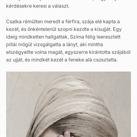
kérdésekre keresi a választ.
Csalka rémülten meredt a férfira, szája elé kapta a
kezét, és önkéntelenül szopni kezdte a kisujját. Egy
ideig mindketten hallgattak, Szima félig leeresztett
pillái mögül vizsgálgatta a lányt, aki mintha
elszégyellte volna magát, egyszerre kirántotta szájából
az ujját, és mindkét kezét a feneke alá csúsztatta.