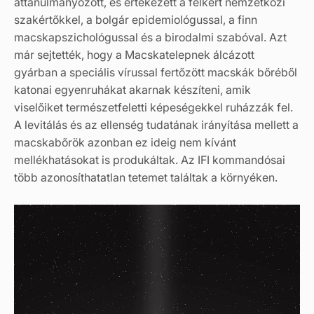
áttanulmányozott, és értekezett a felkért nemzetközi
szakértőkkel, a bolgár epidemiológussal, a finn
macskapszichológussal és a birodalmi szabóval. Azt
már sejtették, hogy a Macskatelepnek álcázott
gyárban a speciális vírussal fertőzött macskák bőréből
katonai egyenruhákat akarnak készíteni, amik
viselőiket természetfeletti képeségekkel ruházzák fel.
A levitálás és az ellenség tudatának irányítása mellett a
macskabőrök azonban ez ideig nem kívánt
mellékhatásokat is produkáltak. Az IFI kommandósai
több azonosíthatatlan tetemet találtak a környéken.