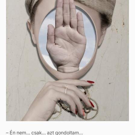
– Én nem… csak… azt gondoltam…