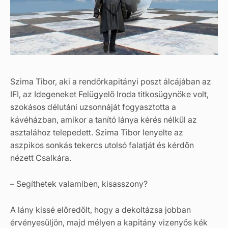
Szima Tibor, aki a rendőrkapitányi poszt álcájában az
IFI, az Idegeneket Felügyelő Iroda titkosügynöke volt,
szokásos délutáni uzsonnáját fogyasztotta a
kávéházban, amikor a tanító lánya kérés nélkül az
asztalához telepedett. Szima Tibor lenyelte az
aszpikos sonkás tekercs utolsó falatját és kérdőn
nézett Csalkára.
– Segíthetek valamiben, kisasszony?
A lány kissé előredőlt, hogy a dekoltázsa jobban
érvényesüljön, majd mélyen a kapitány vizenyős kék