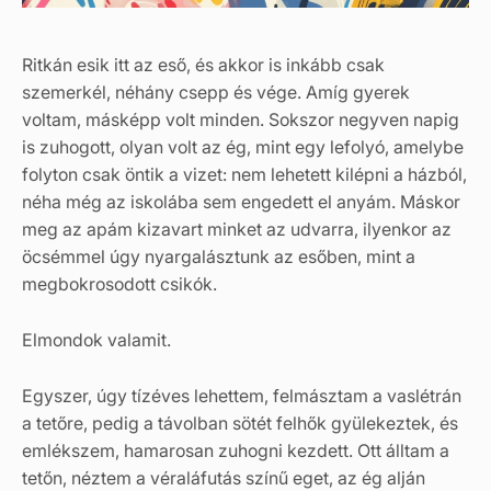
Ritkán esik itt az eső, és akkor is inkább csak
szemerkél, néhány csepp és vége. Amíg gyerek
voltam, másképp volt minden. Sokszor negyven napig
is zuhogott, olyan volt az ég, mint egy lefolyó, amelybe
folyton csak öntik a vizet: nem lehetett kilépni a házból,
néha még az iskolába sem engedett el anyám. Máskor
meg az apám kizavart minket az udvarra, ilyenkor az
öcsémmel úgy nyargalásztunk az esőben, mint a
megbokrosodott csikók.
Elmondok valamit.
Egyszer, úgy tízéves lehettem, felmásztam a vaslétrán
a tetőre, pedig a távolban sötét felhők gyülekeztek, és
emlékszem, hamarosan zuhogni kezdett. Ott álltam a
tetőn, néztem a véraláfutás színű eget, az ég alján