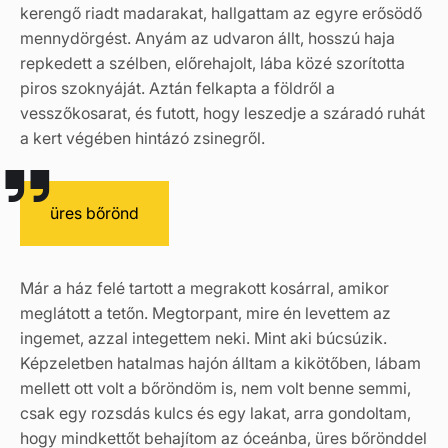
kerengő riadt madarakat, hallgattam az egyre erősödő
mennydörgést. Anyám az udvaron állt, hosszú haja
repkedett a szélben, előrehajolt, lába közé szorította
piros szoknyáját. Aztán felkapta a földről a
vesszőkosarat, és futott, hogy leszedje a száradó ruhát
a kert végében hintázó zsinegről.
üres bőrönd
Már a ház felé tartott a megrakott kosárral, amikor
meglátott a tetőn. Megtorpant, mire én levettem az
ingemet, azzal integettem neki. Mint aki búcsúzik.
Képzeletben hatalmas hajón álltam a kikötőben, lábam
mellett ott volt a bőröndöm is, nem volt benne semmi,
csak egy rozsdás kulcs és egy lakat, arra gondoltam,
hogy mindkettőt behajítom az óceánba, üres bőrönddel