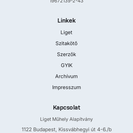
19672139-2-43
Linkek
Liget
Szitakötő
Szerzők
GYIK
Archívum
Impresszum
Kapcsolat
Liget Műhely Alapítvány
1122 Budapest, Kissvábhegyi út 4-6./b