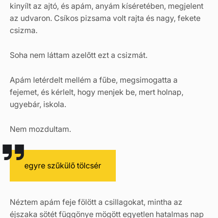
kinyílt az ajtó, és apám, anyám kíséretében, megjelent
az udvaron. Csíkos pizsama volt rajta és nagy, fekete
csizma.
Soha nem láttam azelőtt ezt a csizmát.
Apám letérdelt mellém a fűbe, megsimogatta a
fejemet, és kérlelt, hogy menjek be, mert holnap,
ugyebár, iskola.
Nem mozdultam.
egyre szűkülő tölcsér
Néztem apám feje fölött a csillagokat, mintha az
éjszaka sötét függönye mögött egyetlen hatalmas nap