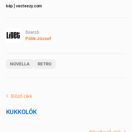
kép | vecteezy.com
Szerző
Pólik József
NOVELLA
RETRO
Előző cikk
KUKKOLÓK
Következő cikk