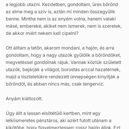
a legjobb utazni. Kezdetben, gondoltam, üres bőrönd
az elme meg a szív is, aztán mi minden összegyűlik
benne. Mintha nem is az enyém volna, hanem valaki
másé, embereké, akiket nem ismerek, nem is szeretek,
de akkor miért nekem kell cipelni?
Ott álltam a tetőn, akarom mondani, a hajón, és arra
gondoltam, hogy a nagy utazók gyűlölik a bőröndöket,
megvetéssel gondolnak rájuk. Vannak köztük született
utazók, bejárják a világot, borostás arccal hazatérnek,
majd a tiszteletükre rendezett ünnepségen kinyitják a
bőröndöt, és abban nincs más, csak tengervíz.
Anyám kiáltozott.
Úgy állt a lassan elsötétülő kertben, mint egy
lelkiismeretes pénztáros, aki azért futott utánam a
kikötőbe, hogy figyelmeztessen: rossz hajón állok. Ezt