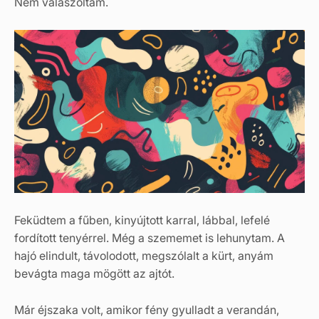
Nem válaszoltam.
Feküdtem a fűben, kinyújtott karral, lábbal, lefelé
fordított tenyérrel. Még a szememet is lehunytam. A
hajó elindult, távolodott, megszólalt a kürt, anyám
bevágta maga mögött az ajtót.
Már éjszaka volt, amikor fény gyulladt a verandán,