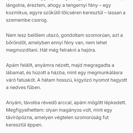
lángolna, éreztem, ahogy a tengernyi fény – egy
kozmikus, egyre szűkülő tölcséren keresztül – lassan a
szemembe csorog.
Nem lesz belőlem utazó, gondoltam szomorúan, azt a
bőröndöt, amelyben ennyi fény van, nem lehet
megmozdítani. Hát még felrakni a hajóra.
Apám felállt, anyámra nézett, majd megragadta a
lábamat, és húzott a házba, mint egy megmunkálásra
váró fatuskót. A hátam hosszú, kígyózó nyomot hagyott
a nedves fűben.
Anyám, távolba révedő arccal, apám mögött lépkedett.
Megfigyelhettem: olyan magányos volt, mint egy
távírópózna, amelyen végtelen szomorúság fut
keresztül éppen.