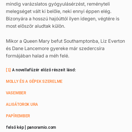
mindig varázslatos gyógyulásérzést, reményteli
melegséget vált ki belőle, neki ennyi éppen elég.
Bizonyára a hosszú hajóúttól ilyen idegen, végtére is
most először aludtak külön.
Mikor a Queen Mary befut Southamptonba, Liz Everton
és Dane Lancemore gyereke már szedercsíra
formájában halad a méh felé.
[1]
A novellafüzér előző részeit lásd:
MOLLY ÉS A GÉPEK SZERELME
VASEMBER
ALIGÁTOROK URA
PAPÍREMBER
felső kép | panoramio.com