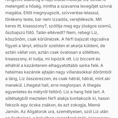
melengeti a hőség, mintha a szavanna levegőjét szívná
magába. Ettől megnyugszik, szívverése lelassul,
törékeny teste, bár nem izzadós, verejtékezik. Mit
keres itt, kisasszony?, szólítja meg egy jóságos szemű,
őszbajszú fűtő. Talán eltévedt? Nem, rebegi Liz,
köszönöm, csak körülnézek. A férfi bajszát rágcsálva
figyeli a lányt, először szelíden el akarja küldeni, de
aztán vállat von, aztán csak óvatosan a sötétben,
kisasszony, ki tudja, mi lopózik ott. Liz biccent és
elhátrál a kazánterem elhagyatottabb sarka felé. A
hatalmas kazánok ajtaján nagy villanásokkal dörömböl
a láng, Liz összerezzen, és csak hátrál, hátrál, mint aki
menekül. Lihegést hall, erre megtorpan. A lihegés
egyenletes és mélyről feltörő. Liz a hang felé tart. A
sötétségből meztelen férfi alakja bontakozik ki, hason
fekszik egy ócska zsákon, és azt zokogja, Mamá
Jamón. Az Aligátorok ura, személyesen, szól Liz után