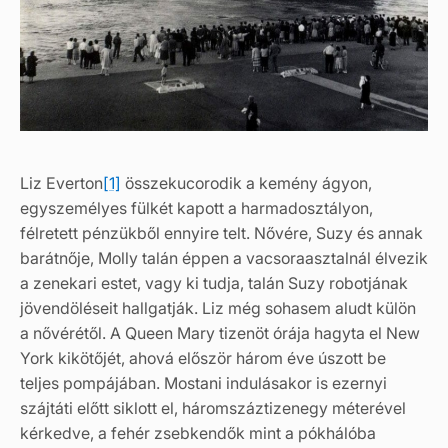
Liz Everton
[1]
összekucorodik a kemény ágyon,
egyszemélyes fülkét kapott a harmadosztályon,
félretett pénzükből ennyire telt. Nővére, Suzy és annak
barátnője, Molly talán éppen a vacsoraasztalnál élvezik
a zenekari estet, vagy ki tudja, talán Suzy robotjának
jövendöléseit hallgatják. Liz még sohasem aludt külön
a nővérétől. A Queen Mary tizenöt órája hagyta el New
York kikötőjét, ahová először három éve úszott be
teljes pompájában. Mostani indulásakor is ezernyi
szájtáti előtt siklott el, háromszáztizenegy méterével
kérkedve, a fehér zsebkendők mint a pókhálóba