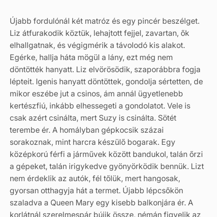
Újabb fordulónál két matróz és egy pincér beszélget.
Liz átfurakodik köztük, lehajtott fejjel, zavartan, ők
elhallgatnak, és végigmérik a távolodó kis alakot.
Egérke, hallja háta mögül a lány, ezt még nem
döntötték hanyatt. Liz elvörösödik, szaporábbra fogja
lépteit. Igenis hanyatt döntöttek, gondolja sértetten, de
mikor eszébe jut a csinos, ám annál ügyetlenebb
kertészfiú, inkább elhessegeti a gondolatot. Vele is
csak azért csinálta, mert Suzy is csinálta. Sötét
terembe ér. A homályban gépkocsik százai
sorakoznak, mint harcra készülő bogarak. Egy
középkorú férfi a járművek között bandukol, talán őrzi
a gépeket, talán irigykedve gyönyörködik bennük. Lizt
nem érdeklik az autók, fél tőlük, mert hangosak,
gyorsan otthagyja hát a termet. Újabb lépcsőkön
szaladva a Queen Mary egy kisebb balkonjára ér. A
korlátnál szerelmespár bújik össze, némán figyelik az