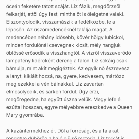
óceán feketére tátott száját. Liz fázik, megdörzsöli
felkarját, ettől úgy fest, mintha őt is ölelgetné valaki.
Elszontyolodik, visszamászik a fedélközbe, le a
lépcsőn. Az úszómedencéknél találja magát. A
medencében néhány idősebb, kövér hölgy lubickol,
minden fordulónál csevegnek kicsit, mély hangjuk
öblössé erősödik a visszhangtól. A vízről visszaverődő
lámpafény lidércként dereng a falon, Liz sokáig csak
bámulja, mint akit megigéztek. Az egyik nő észreveszi
a lányt, kikiált hozzá, na, gyere, kedvesem, mártózz
meg ezekkel a vén bálnákkal. Liz zavartan
elmosolyodik, és sarkon fordul. Úgy érzi,
megöregedne, ha együtt úszna velük. Megy lefelé,
ezúttal hosszan, egyre mélyebbre ereszkedve a Queen
Mary gyomrába.
A kazántermekhez ér. Dől a forróság, és a falakat
rengetve dübörög a hajó elülső motorja. Liz torkát is