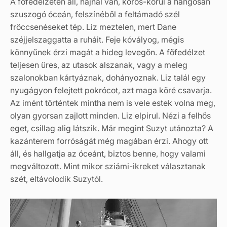
A főfedélzeten áll, hajnal van, körös-körül a hangosan
szuszogó óceán, felszínéből a feltámadó szél
fröccsenéseket tép. Liz meztelen, mert Dane
széjjelszaggatta a ruháit. Feje kóvályog, mégis
könnyűnek érzi magát a hideg levegőn. A főfedélzet
teljesen üres, az utasok alszanak, vagy a meleg
szalonokban kártyáznak, dohányoznak. Liz talál egy
nyugágyon felejtett pokrócot, azt maga köré csavarja.
Az imént történtek mintha nem is vele estek volna meg,
olyan gyorsan zajlott minden. Liz elpirul. Nézi a felhős
eget, csillag alig látszik. Már megint Suzyt utánozta? A
kazánterem forróságát még magában érzi. Ahogy ott
áll, és hallgatja az óceánt, biztos benne, hogy valami
megváltozott. Mint mikor sziámi-ikreket választanak
szét, eltávolodik Suzytól.