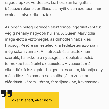
ragadt lepkék verdestek. Liz hosszan hallgatta a
búcsúzó rokonok ordításait, a nyílt vízen azonban már
csak a sirályok rikoltoztak.
Az óceán hideg gerincén elektromos ingerületként fut
végig néhány nagyobb hullám. A Queen Mary tolja
maga előtt a víztömeget, az dühödten habzik és
fröcsög. Későre jár, esteledik, a fedélzeten azonban
még sokan vannak. A matrózok és a tisztek nem
szeretik, ha ekkora a nyüzsgés, próbálják a belső
termekbe tessékelni az utasokat. A vacsorát már
elkezdték felszolgálni, hölgyeim és uraim, kiabálja egy
másodtiszt, és hamarosan hallhatják a zenekar
előadását, kérem, kérem, fáradjanak be, kövessenek.
akár hiszed, akár nem