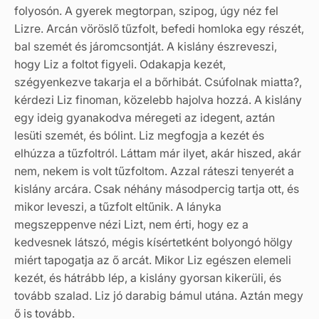
folyosón. A gyerek megtorpan, szipog, úgy néz fel
Lizre. Arcán vöröslő tűzfolt, befedi homloka egy részét,
bal szemét és járomcsontját. A kislány észreveszi,
hogy Liz a foltot figyeli. Odakapja kezét,
szégyenkezve takarja el a bőrhibát. Csúfolnak miatta?,
kérdezi Liz finoman, közelebb hajolva hozzá. A kislány
egy ideig gyanakodva méregeti az idegent, aztán
lesüti szemét, és bólint. Liz megfogja a kezét és
elhúzza a tűzfoltról. Láttam már ilyet, akár hiszed, akár
nem, nekem is volt tűzfoltom. Azzal ráteszi tenyerét a
kislány arcára. Csak néhány másodpercig tartja ott, és
mikor leveszi, a tűzfolt eltűnik. A lányka
megszeppenve nézi Lizt, nem érti, hogy ez a
kedvesnek látszó, mégis kísértetként bolyongó hölgy
miért tapogatja az ő arcát. Mikor Liz egészen elemeli
kezét, és hátrább lép, a kislány gyorsan kikerüli, és
tovább szalad. Liz jó darabig bámul utána. Aztán megy
ő is tovább.