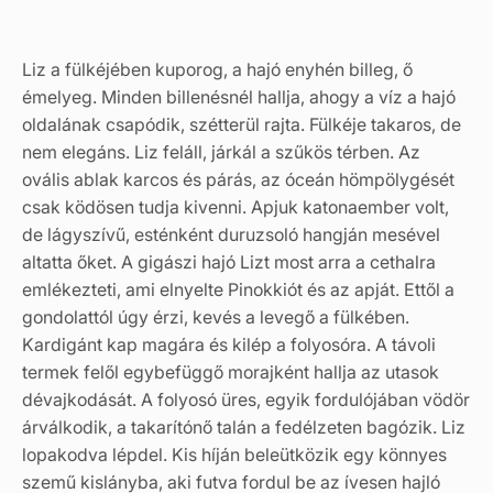
Liz a fülkéjében kuporog, a hajó enyhén billeg, ő
émelyeg. Minden billenésnél hallja, ahogy a víz a hajó
oldalának csapódik, szétterül rajta. Fülkéje takaros, de
nem elegáns. Liz feláll, járkál a szűkös térben. Az
ovális ablak karcos és párás, az óceán hömpölygését
csak ködösen tudja kivenni. Apjuk katonaember volt,
de lágyszívű, esténként duruzsoló hangján mesével
altatta őket. A gigászi hajó Lizt most arra a cethalra
emlékezteti, ami elnyelte Pinokkiót és az apját. Ettől a
gondolattól úgy érzi, kevés a levegő a fülkében.
Kardigánt kap magára és kilép a folyosóra. A távoli
termek felől egybefüggő morajként hallja az utasok
dévajkodását. A folyosó üres, egyik fordulójában vödör
árválkodik, a takarítónő talán a fedélzeten bagózik. Liz
lopakodva lépdel. Kis híján beleütközik egy könnyes
szemű kislányba, aki futva fordul be az ívesen hajló