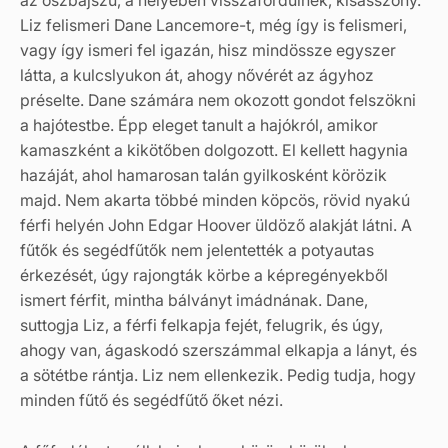
az őszbajszú, a helyében visszafordulnék, kisasszony.
Liz felismeri Dane Lancemore-t, még így is felismeri,
vagy így ismeri fel igazán, hisz mindössze egyszer
látta, a kulcslyukon át, ahogy nővérét az ágyhoz
préselte. Dane számára nem okozott gondot felszökni
a hajótestbe. Épp eleget tanult a hajókról, amikor
kamaszként a kikötőben dolgozott. El kellett hagynia
hazáját, ahol hamarosan talán gyilkosként körözik
majd. Nem akarta többé minden köpcös, rövid nyakú
férfi helyén John Edgar Hoover üldöző alakját látni. A
fűtők és segédfűtők nem jelentették a potyautas
érkezését, úgy rajongták körbe a képregényekből
ismert férfit, mintha bálványt imádnának. Dane,
suttogja Liz, a férfi felkapja fejét, felugrik, és úgy,
ahogy van, ágaskodó szerszámmal elkapja a lányt, és
a sötétbe rántja. Liz nem ellenkezik. Pedig tudja, hogy
minden fűtő és segédfűtő őket nézi.