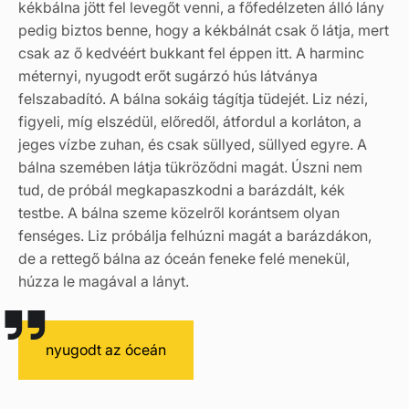
kékbálna jött fel levegőt venni, a főfedélzeten álló lány
pedig biztos benne, hogy a kékbálnát csak ő látja, mert
csak az ő kedvéért bukkant fel éppen itt. A harminc
méternyi, nyugodt erőt sugárzó hús látványa
felszabadító. A bálna sokáig tágítja tüdejét. Liz nézi,
figyeli, míg elszédül, előredől, átfordul a korláton, a
jeges vízbe zuhan, és csak süllyed, süllyed egyre. A
bálna szemében látja tükröződni magát. Úszni nem
tud, de próbál megkapaszkodni a barázdált, kék
testbe. A bálna szeme közelről korántsem olyan
fenséges. Liz próbálja felhúzni magát a barázdákon,
de a rettegő bálna az óceán feneke felé menekül,
húzza le magával a lányt.
nyugodt az óceán