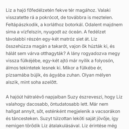
Liz a hajó főfedélzetén fekve tér magához. Valaki
visszatette rá a pokrócot, de továbbra is meztelen.
Feltápászkodik, a korláthoz botorkál. Odalent majdnem
sima a vízfelszín, nyugodt az óceán. A fedélzet
távolabbi részén egy-két matróz siet át. Liz
összehúzza magán a takarót, vajon ők húzták ki, és
hálát sem várva otthagyták? A lány rogyadozva megy
vissza fülkéjébe, egy-két ajtó már nyílik a folyosón,
álmos tekintetek lesnek ki. Mikor a fülkébe ér,
pizsamába bújik, és ágyába zuhan. Olyan mélyen
alszik, mint soha azelőtt.
A hajóút hátralévő napjaiban Suzy észreveszi, hogy Liz
valahogy dacosabb, öntudatosabb lett. Már nem
hallgat annyit, sőt, esténként megjelenik a vacsorákon
és táncesteken. Suzyt túlzottan leköti saját jövője, így
nemigen törődik Liz átalakulásával. Liz érintése még