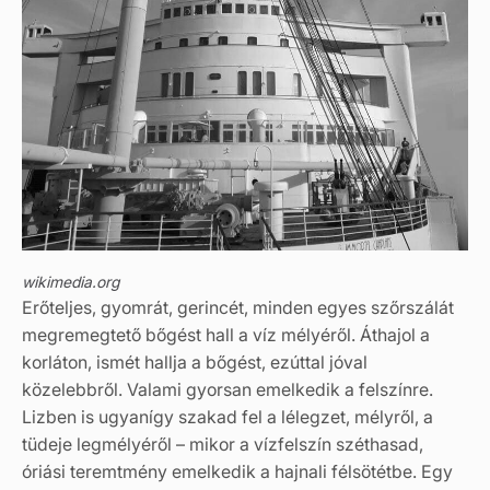
wikimedia.org
Erőteljes, gyomrát, gerincét, minden egyes szőrszálát
megremegtető bőgést hall a víz mélyéről. Áthajol a
korláton, ismét hallja a bőgést, ezúttal jóval
közelebbről. Valami gyorsan emelkedik a felszínre.
Lizben is ugyanígy szakad fel a lélegzet, mélyről, a
tüdeje legmélyéről – mikor a vízfelszín széthasad,
óriási teremtmény emelkedik a hajnali félsötétbe. Egy