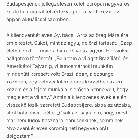
Budapestjének jellegzetesen kelet-európai nagyvárosi
zsidó humorával felvértezve próbál védekezni az
éppen aktuálissal szemben.
A kilencvenhét éves Gy. bácsi. Arca az öreg Máraiéra
emlékeztet. Süket, mint az ágyú, de őrzi tartását. „Szép
életem volt” – mondja hátradőlve az ágyon. Elbűvölve
hallgatom történetét. „Bejártam a világot Brazíliától és
Amerikától Tajvanig, villamosmérnöki munkám
mindenütt keresett volt; Brazíliában, a dzsungel
közepén, egy kétezer kilométeres körzetben az én
kezem és a fejem munkája is erősen benne volt, hogy
megjelent a villany.” Aztán a kilencvenes évek elején
visszaköltözik szeretett Budapestjére, abba az utcába,
ahol fiatal éveit leélte. „Csak azt sajnálom, hogy most
már nem tudok hasznára lenni senkinek, semminek.
Nyolcvankét éves koromig heti negyven órát
dolgoztam”.