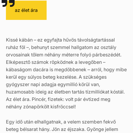
az élet ára
Kissé kábán – ez egyfajta hűvös távolságtartással
ruház föl –, behunyt szemmel hallgatom az osztály
orvosainak tőlem néhány méterre folyó párbeszédét.
Elképesztő számok röpködnek a levegőben –
kábaságom dacára is megdöbbenek – arról, hogy mibe
kerül egy súlyos beteg kezelése. A szükséges
gyógyszer napi adagja egymillió körül van,
huzamosabb ideig az életben tartás tízmilliókat kóstál.
Az élet ára. Pincér, fizetek: volt pár évtized meg
néhány zónapörkölt kisfröccsel!
Egy idő után elhallgatnak, a velem szemben fekvő
beteg bélsarat hány. Jön az éjszaka. Gyönge jellem