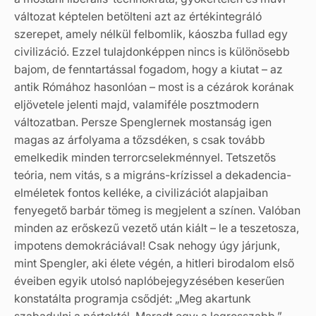
változat képtelen betölteni azt az értékintegráló
szerepet, amely nélkül felbomlik, káoszba fullad egy
civilizáció. Ezzel tulajdonképpen nincs is különösebb
bajom, de fenntartással fogadom, hogy a kiutat – az
antik Rómához hasonlóan – most is a cézárok korának
eljövetele jelenti majd, valamiféle posztmodern
változatban. Persze Spenglernek mostanság igen
magas az árfolyama a tőzsdéken, s csak tovább
emelkedik minden terrorcselekménnyel. Tetszetős
teória, nem vitás, s a migráns-krízissel a dekadencia-
elméletek fontos kelléke, a civilizációt alapjaiban
fenyegető barbár tömeg is megjelent a színen. Valóban
minden az erőskezű vezető után kiált – le a teszetosza,
impotens demokráciával! Csak nehogy úgy járjunk,
mint Spengler, aki élete végén, a hitleri birodalom első
éveiben egyik utolsó naplóbejegyzésében keserűen
konstatálta programja csődjét: „Meg akartunk
szabadulni a pártoktól. Maradt egy: a legrosszabb.”