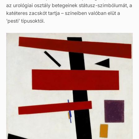
az urológiai osztály betegeinek státusz-szimbólumát, a
katéteres zacskót tartja – színeiben valóban elüt a
’pesti’ típusoktól.