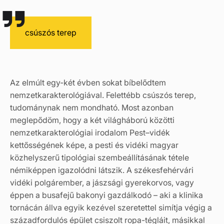
csúszós terep
Az elmúlt egy-két évben sokat bíbelődtem
nemzetkarakterológiával. Felettébb csúszós terep,
tudománynak nem mondható. Most azonban
meglepődöm, hogy a két világháború közötti
nemzetkarakterológiai irodalom Pest–vidék
kettősségének képe, a pesti és vidéki magyar
közhelyszerű tipológiai szembeállításának tétele
némiképpen igazolódni látszik. A székesfehérvári
vidéki polgárember, a jászsági gyerekorvos, vagy
éppen a busafejű bakonyi gazdálkodó – aki a klinika
tornácán állva egyik kezével szeretettel simítja végig a
századfordulós épület csiszolt ropa-tégláit, másikkal