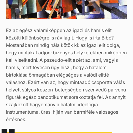
Ez az egész valamiképpen az igazi és hamis elit
közötti különbségre is rávilágít. Hogy is írta Bibó?
Mostanában mindig nála kötök ki: az igazi elit dolga,
hogy mintákat adjon: bizonyos helyzetekben miképpen
kell viselkedni. A pszeudo-elit azért az, ami, vagyis
hamis, mert tévesen úgy hiszi, hogy a hatalom
birtoklása önmagában elégséges a valódi elitté
váláshoz. Ezért van az, hogy mintaadó csoporttá válás
helyett súlyos keszon-betegségben szenvedő parvenü
figurák egész panoptikumát sorakoztatja fel. Az annyit
szajkózott hagyomány a hatalmi ideológia
instrumentuma, üres, híján van bármiféle valóságos
értéknek.