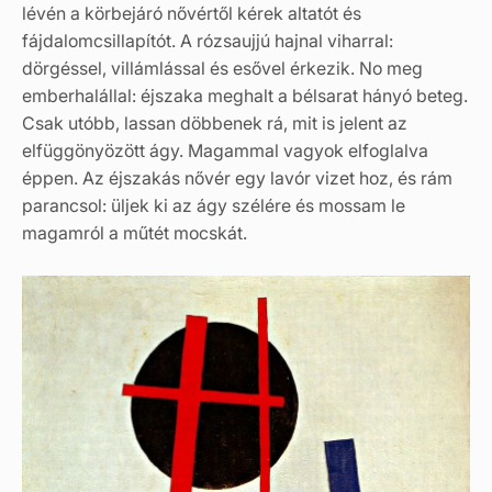
lévén a körbejáró nővértől kérek altatót és
fájdalomcsillapítót. A rózsaujjú hajnal viharral:
dörgéssel, villámlással és esővel érkezik. No meg
emberhalállal: éjszaka meghalt a bélsarat hányó beteg.
Csak utóbb, lassan döbbenek rá, mit is jelent az
elfüggönyözött ágy. Magammal vagyok elfoglalva
éppen. Az éjszakás nővér egy lavór vizet hoz, és rám
parancsol: üljek ki az ágy szélére és mossam le
magamról a műtét mocskát.