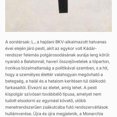
A sorstársak: L., a hajdani BKV-alkalmazott hatvanas
évei elején járó pesti, akit az egykor volt Kádár-
rendszer felemás polgárosodásának aurája leng körül:
nyaraló a Balatonnál, haveri összejövetelek a tóparton,
ironikus bizalmatlanság a politikával szemben, s a hit,
hogy a személyes élettér valahogyan megóvható a
betegség, a halál és a hatalom kerítésen túl ólálkodó
farkasaitól. Élvezni az életet, amíg lehet. A pesti
kispolgár szívósan továbbélő típusa, amelyet nem
tudott elsodorni az egymást követő, utóbb
menetrendszerűen zsákutcába futó rendszerváltások
hullámverése. Újra és újra megjelenik, a Monarchia