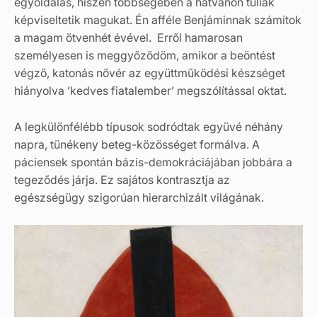
egyoldalas, hiszen többségében a hatvanon túliak
képviseltetik magukat. Én afféle Benjáminnak számítok
a magam ötvenhét évével. Erről hamarosan
személyesen is meggyőződöm, amikor a beöntést
végző, katonás nővér az együttműködési készséget
hiányolva ’kedves fiatalember’ megszólítással oktat.
A legkülönfélébb típusok sodródtak együvé néhány
napra, tünékeny beteg-közösséget formálva. A
páciensek spontán bázis-demokráciájában jobbára a
tegeződés járja. Ez sajátos kontrasztja az
egészségügy szigorúan hierarchizált világának.