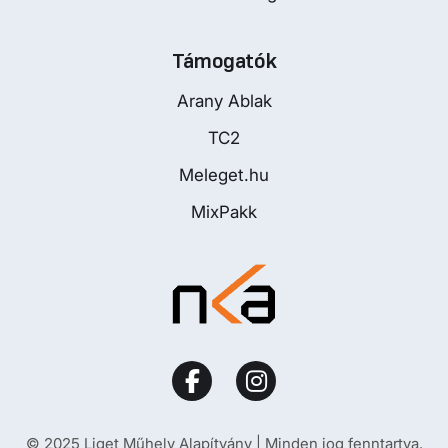
Támogatók
Arany Ablak
TC2
Meleget.hu
MixPakk
© 2025 Liget Műhely Alapítvány | Minden jog fenntartva.