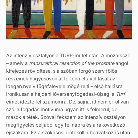
Az intenzív osztályon a TURP-műtét után. A mozaikszó
– amely a
transurethral resection of the prostate
angol
kifejezés rövidítése, s a szóban forgó szerv fölös
részeinek húgycsövön át történő eltávolítását az
idegen nyelv fügefalevele mögé rejti – első hallásra
ironikusan a hajdani lóversenyfogadási-újság, a
Turf
címét idézte fel számomra. De, sajna, itt nem erről van
szó: a fogadás motívuma ugyan itt is felmerül, de
mások a tétek. Szóval fekszem az intenzív osztályon
megfigyelés céljából egy fél napra és a rákövetkező
éjszakára. Ez a szokásos protokoll a beavatkozás után.