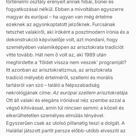
történelmi osztály erényeit annak hibái, bűnei és
fogyatkozásai nélkül. Ebben a mivoltában egyszerre
magyar és európai – ha ugyan van még értelme
ezeknek az agyonkoptatott jelzőknek. Furcsának
tetszhet valakiről, aki íróként a posztmodern irónia és a
dekonstrukció képviselője volt, azt mondani, hogy
személyében valamiképpen az arisztokrata tradíciót
vitte tovább. Hát nem ő volt az, aki 1989 után
meghirdette a ’földet vissza nem veszek’ programját?
Itt azonban az arisztokratizmus, az arisztokrata
tradíció mélyebb értelméről, szellemi és morális
tartásról van szó – találó a Népszabadság
nekrológjának címe:
Az európai szellem arisztokratája
.
Ott áll valaki és elegáns iróniával néz szembe azzal a
végső kihívással, amin túl nincsen semmi: a közeli és
elkerülhetetlen személyes elmúlás tényével.
Egyszerűen csak az utolsó pillanatig teszi a dolgát. A
Halállal játszott partit persze előbb-utóbb elveszíti az