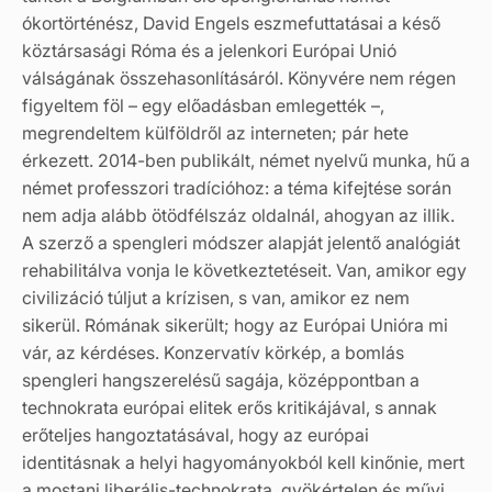
ókortörténész, David Engels eszmefuttatásai a késő
köztársasági Róma és a jelenkori Európai Unió
válságának összehasonlításáról. Könyvére nem régen
figyeltem föl – egy előadásban emlegették –,
megrendeltem külföldről az interneten; pár hete
érkezett. 2014-ben publikált, német nyelvű munka, hű a
német professzori tradícióhoz: a téma kifejtése során
nem adja alább ötödfélszáz oldalnál, ahogyan az illik.
A szerző a spengleri módszer alapját jelentő analógiát
rehabilitálva vonja le következtetéseit. Van, amikor egy
civilizáció túljut a krízisen, s van, amikor ez nem
sikerül. Rómának sikerült; hogy az Európai Unióra mi
vár, az kérdéses. Konzervatív körkép, a bomlás
spengleri hangszerelésű sagája, középpontban a
technokrata európai elitek erős kritikájával, s annak
erőteljes hangoztatásával, hogy az európai
identitásnak a helyi hagyományokból kell kinőnie, mert
a mostani liberális-technokrata, gyökértelen és művi