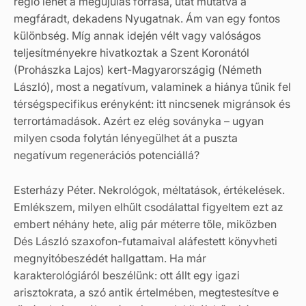
régió lehet a megújulás forrása, utat mutatva a
megfáradt, dekadens Nyugatnak. Ám van egy fontos
különbség. Míg annak idején vélt vagy valóságos
teljesítményekre hivatkoztak a Szent Koronától
(Prohászka Lajos) kert-Magyarországig (Németh
László), most a negatívum, valaminek a hiánya tűnik fel
térségspecifikus erényként: itt nincsenek migránsok és
terrortámadások. Azért ez elég soványka – ugyan
milyen csoda folytán lényegülhet át a puszta
negatívum regenerációs potenciállá?
Esterházy Péter. Nekrológok, méltatások, értékelések.
Emlékszem, milyen elhűlt csodálattal figyeltem ezt az
embert néhány hete, alig pár méterre tőle, miközben
Dés László szaxofon-futamaival aláfestett könyvheti
megnyitóbeszédét hallgattam. Ha már
karakterológiáról beszélünk: ott állt egy igazi
arisztokrata, a szó antik értelmében, megtestesítve e