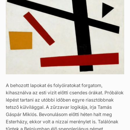
A behozott lapokat és folyóiratokat forgatom,
kihasználva az esti vizit előtti csendes órákat. Próbálok
lépést tartani az utóbbi időben egyre riasztóbbnak
tetsző külvilággal. A zűrzavar logikája, írja Tamás
Gáspár Miklós. Bevonulásom előtti héten halt meg
Esterházy, ekkor volt a nizzai merénylet is. Találónak
tűntek a Belgiumban élő spengleriánus német