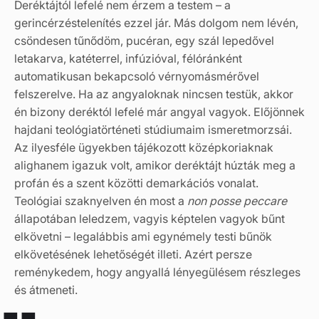
Deréktájtól lefelé nem érzem a testem – a
gerincérzéstelenítés ezzel jár. Más dolgom nem lévén,
csöndesen tűnődöm, pucéran, egy szál lepedővel
letakarva, katéterrel, infúzióval, félóránként
automatikusan bekapcsoló vérnyomásmérővel
felszerelve. Ha az angyaloknak nincsen testük, akkor
én bizony deréktól lefelé már angyal vagyok. Előjönnek
hajdani teológiatörténeti stúdiumaim ismeretmorzsái.
Az ilyesféle ügyekben tájékozott középkoriaknak
alighanem igazuk volt, amikor deréktájt húzták meg a
profán és a szent közötti demarkációs vonalat.
Teológiai szaknyelven én most a
non posse peccare
állapotában leledzem, vagyis képtelen vagyok bűnt
elkövetni – legalábbis ami egynémely testi bűnök
elkövetésének lehetőségét illeti. Azért persze
reménykedem, hogy angyallá lényegülésem részleges
és átmeneti.