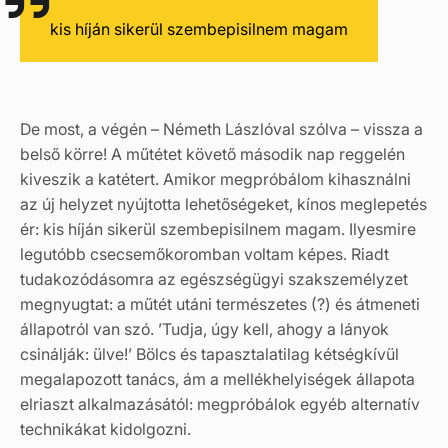
kis híján sikerül szembepisilnem magam
De most, a végén – Németh Lászlóval szólva – vissza a
belső körre! A műtétet követő második nap reggelén
kiveszik a katétert. Amikor megpróbálom kihasználni
az új helyzet nyújtotta lehetőségeket, kínos meglepetés
ér: kis híján sikerül szembepisilnem magam. Ilyesmire
legutóbb csecsemőkoromban voltam képes. Riadt
tudakozódásomra az egészségügyi szakszemélyzet
megnyugtat: a műtét utáni természetes (?) és átmeneti
állapotról van szó. ’Tudja, úgy kell, ahogy a lányok
csinálják: ülve!’ Bölcs és tapasztalatilag kétségkívül
megalapozott tanács, ám a mellékhelyiségek állapota
elriaszt alkalmazásától: megpróbálok egyéb alternatív
technikákat kidolgozni.