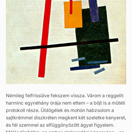
Némileg felfrissülve fekszem vissza. Várom a reggelit:
harminc egynéhány órája nem ettem – a böjt is a műtéti
protokoll része. Üldögélek és mohón habzsolom a
sajtkrémmel diszkréten megkent két szeletke kenyeret,
és fél szemmel az elfüggönyözött ágyat figyelem.