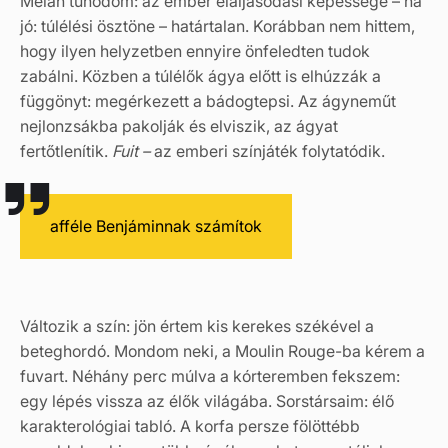
Mélán tűnődöm: az ember elaljasodási képessége – na
jó: túlélési ösztöne – határtalan. Korábban nem hittem,
hogy ilyen helyzetben ennyire önfeledten tudok
zabálni. Közben a túlélők ágya előtt is elhúzzák a
függönyt: megérkezett a bádogtepsi. Az ágyneműt
nejlonzsákba pakolják és elviszik, az ágyat
fertőtlenítik.
Fuit –
az emberi színjáték folytatódik.
afféle Benjáminnak számítok
Változik a szín: jön értem kis kerekes székével a
beteghordó. Mondom neki, a Moulin Rouge-ba kérem a
fuvart. Néhány perc múlva a kórteremben fekszem:
egy lépés vissza az élők világába. Sorstársaim: élő
karakterológiai tabló. A korfa persze fölöttébb