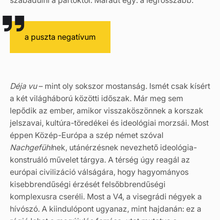
a puszta negatívum
Déja vu
– mint oly sokszor mostanság. Ismét csak kísért
a két világháború közötti időszak. Már meg sem
lepődik az ember, amikor visszaköszönnek a korszak
jelszavai, kultúra-töredékei és ideológiai morzsái. Most
éppen Közép-Európa a szép német szóval
Nachgefühl
nek, utánérzésnek nevezhető ideológia-
konstruáló művelet tárgya. A térség úgy reagál az
európai civilizáció válságára, hogy hagyományos
kisebbrendűségi érzését felsőbbrendűségi
komplexusra cseréli. Most a V4, a visegrádi négyek a
hívószó. A kiindulópont ugyanaz, mint hajdanán: ez a