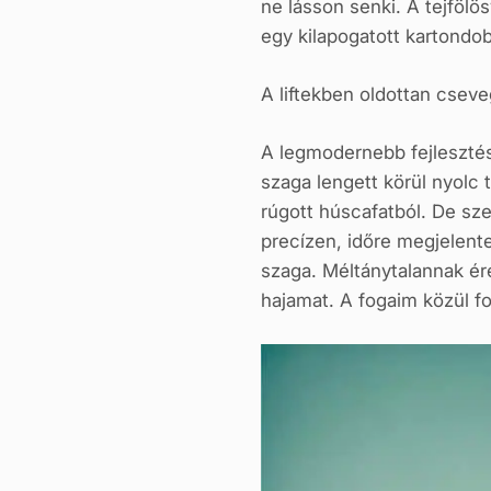
ne lásson senki. A tejföl
egy kilapogatott kartondob
A liftekben oldottan cseve
A legmodernebb fejlesztés
szaga lengett körül nyolc 
rúgott húscafatból. De sz
precízen, időre megjelent
szaga. Méltánytalannak é
hajamat. A fogaim közül fo