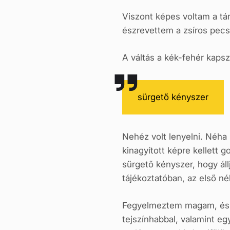
Viszont képes voltam a tá
észrevettem a zsíros pecs
A váltás a kék-fehér kapsz
sürgető kényszer
Nehéz volt lenyelni. Néha 
kinagyított képre kellett 
sürgető kényszer, hogy állj
tájékoztatóban, az első n
Fegyelmeztem magam, és n
tejszínhabbal, valamint e