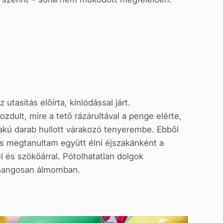
utasítás előírta, kínlódással járt.
zdult, mire a tető rázárultával a penge elérte,
akú darab hullott várakozó tenyerembe. Ebből
s megtanultam együtt élni éjszakánként a
 és szökőárral. Pótolhatatlan dolgok
m hangosan álmomban.