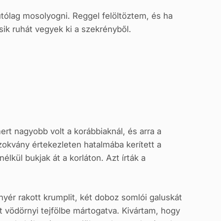
utólag mosolyogni. Reggel felöltöztem, és ha
k ruhát vegyek ki a szekrényből.
rt nagyobb volt a korábbiaknál, és arra a
zokvány értekezleten hatalmába kerített a
nélkül bukjak át a korláton. Azt írták a
r rakott krumplit, két doboz somlói galuskát
 vödörnyi tejfölbe mártogatva. Kivártam, hogy