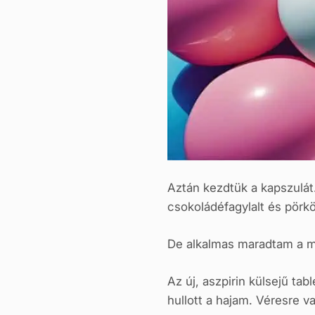
Aztán kezdtük a kapszulát.
csokoládéfagylalt és pörkö
De alkalmas maradtam a 
Az új, aszpirin külsejű t
hullott a hajam. Véresre 