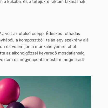
m a kukába, és a tetejükre raktam takarásnak
Az volt az utolsó csepp. Édeskés rothadás
onyhából, a komposztból, talán egy szekrény alá
zon és velem jön a munkahelyemre, ahol
otta az alkoholgőzzel keveredő mosdatlanság
hanyoztam és négynaponta mostam megmaradt