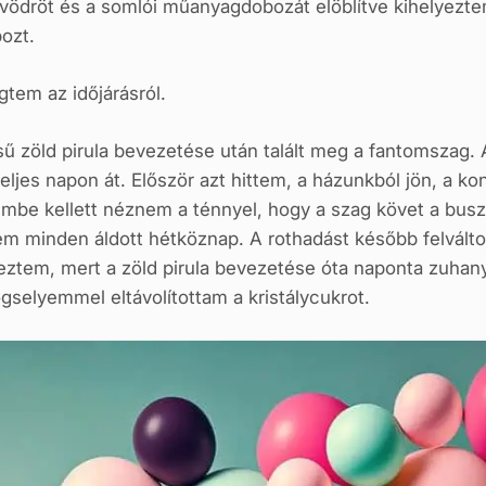
ösvödröt és a somlói műanyagdobozát elöblítve kihelyezte
ozt.
gtem az időjárásról.
ű zöld pirula bevezetése után talált meg a fantomszag. 
teljes napon át. Először azt hittem, a házunkból jön, a k
embe kellett néznem a ténnyel, hogy a szag követ a bus
em minden áldott hétköznap. A rothadást később felvált
reztem, mert a zöld pirula bevezetése óta naponta zu
gselyemmel eltávolítottam a kristálycukrot.