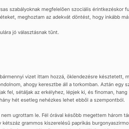
rsas szabályoknak megfelelően szociális érintkezéskor f
éteket, meghoztam az adekvát döntést, hogy inkább mási
ulára jó választásnak tűnt.
bármennyi vizet ittam hozzá, öklendezésre késztetett, me
gondolnom, ahogy keresztbe áll a torkomban. Aztán egy s
ak fel, sétáljak az erkélyhez, lépjek ki, és finoman, hang 
éhány hét esetleg nehézkes lehet ebből a szempontból.
em ugrottam le. Fél órával később megettem három tányé
gy kétszáz grammos kiszerelésű paprikás burgonyaszirmot