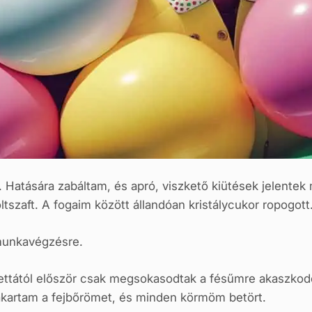
 Hatására zabáltam, és apró, viszkető kiütések jelentek
ltszaft. A fogaim között állandóan kristálycukor ropogott
munkavégzésre.
ablettától először csak megsokasodtak a fésűmre akaszko
vakartam a fejbőrömet, és minden körmöm betört.