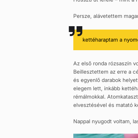
Persze, alávetettem maga
kettéharaptam a nyomo
Az első ronda rózsaszín vol
Beillesztettem az erre a c
és egyenlő darabok helyet
elegem lett, inkább ketté
rémálmokkal. Atomkatasztr
elvesztésével és matató k
Nappal nyugodt voltam, la