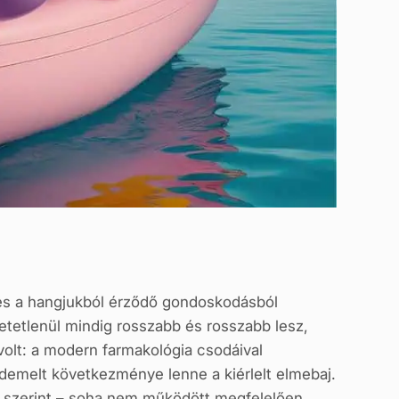
 és a hangjukból érződő gondoskodásból
etetlenül mindig rosszabb és rosszabb lesz,
volt: a modern farmakológia csodáival
rdemelt következménye lenne a kiérlelt elmebaj.
k szerint – soha nem működött megfelelően.