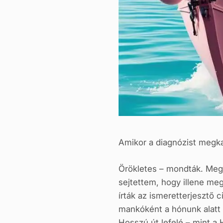
Amikor a diagnózist megka
Örökletes – mondták. Meg 
sejtettem, hogy illene me
írták az ismeretterjesztő 
mankóként a hónunk alatt 
Hosszú út lefelé – mint a