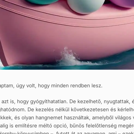
ptam, úgy volt, hogy minden rendben lesz.
azt is, hogy gyógyíthatatlan. De kezelhető, nyugtattak,
ghatódnom. De kezelés nélkül következetesen és kérlelh
cikkek, és olyan hangnemet használtak, amelyből világos 
alig is említésre méltó opció, bűnös felelőtlenség megé
 Hornby-könyvcímben –, futott át az agyamon, ami – eze