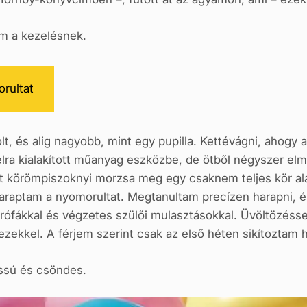
m a kezelésnek.
rultat
t, és alig nagyobb, mint egy pupilla. Kettévágni, ahogy az 
élra kialakított műanyag eszközbe, de ötből négyszer elmo
t körömpiszoknyi morzsa meg egy csaknem teljes kör al
haraptam a nyomorultat. Megtanultam precízen harapni, é
ófákkal és végzetes szülői mulasztásokkal. Üvöltözéssel
ezekkel. A férjem szerint csak az első héten sikítozta
ssú és csöndes.