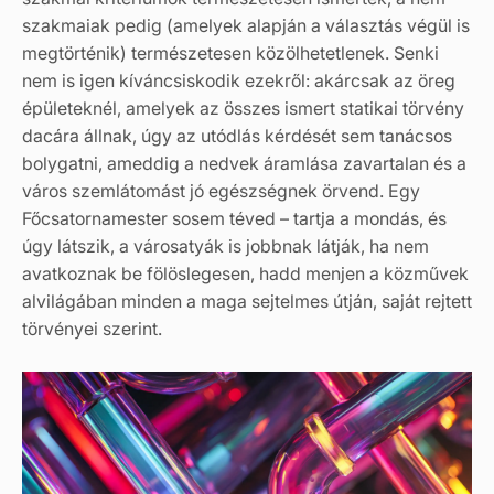
szakmaiak pedig (amelyek alapján a választás végül is
megtörténik) természetesen közölhetetlenek. Senki
nem is igen kíváncsiskodik ezekről: akárcsak az öreg
épületeknél, amelyek az összes ismert statikai törvény
dacára állnak, úgy az utódlás kérdését sem tanácsos
bolygatni, ameddig a nedvek áramlása zavartalan és a
város szemlátomást jó egészségnek örvend. Egy
Főcsatornamester sosem téved – tartja a mondás, és
úgy látszik, a városatyák is jobbnak látják, ha nem
avatkoznak be fölöslegesen, hadd menjen a közművek
alvilágában minden a maga sejtelmes útján, saját rejtett
törvényei szerint.