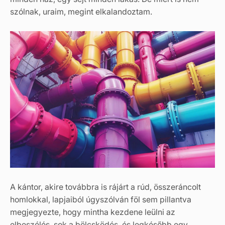
szólnak, uraim, megint elkalandoztam.
A kántor, akire továbbra is rájárt a rúd, összeráncolt
homlokkal, lapjaiból úgyszólván föl sem pillantva
megjegyezte, hogy mintha kezdene leülni az
elbeszélés, sok a bölcsködés, és legkésőbb egy