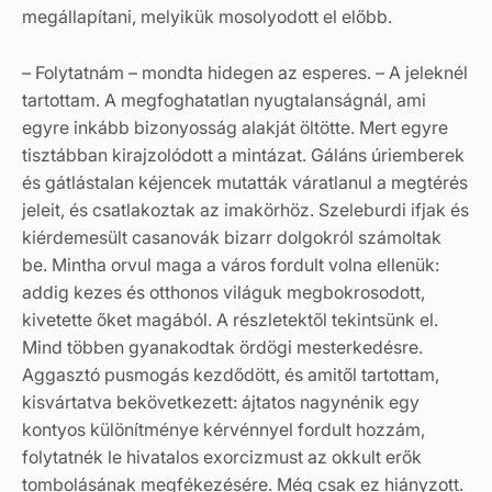
megállapítani, melyikük mosolyodott el előbb.
– Folytatnám – mondta hidegen az esperes. – A jeleknél
tartottam. A megfoghatatlan nyugtalanságnál, ami
egyre inkább bizonyosság alakját öltötte. Mert egyre
tisztábban kirajzolódott a mintázat. Gáláns úriemberek
és gátlástalan kéjencek mutatták váratlanul a megtérés
jeleit, és csatlakoztak az imakörhöz. Szeleburdi ifjak és
kiérdemesült casanovák bizarr dolgokról számoltak
be. Mintha orvul maga a város fordult volna ellenük:
addig kezes és otthonos világuk megbokrosodott,
kivetette őket magából. A részletektől tekintsünk el.
Mind többen gyanakodtak ördögi mesterkedésre.
Aggasztó pusmogás kezdődött, és amitől tartottam,
kisvártatva bekövetkezett: ájtatos nagynénik egy
kontyos különítménye kérvénnyel fordult hozzám,
folytatnék le hivatalos exorcizmust az okkult erők
tombolásának megfékezésére. Még csak ez hiányzott.