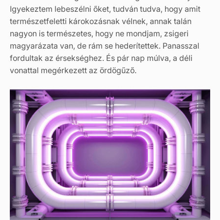
Igyekeztem lebeszélni őket, tudván tudva, hogy amit
természetfeletti károkozásnak vélnek, annak talán
nagyon is természetes, hogy ne mondjam, zsigeri
magyarázata van, de rám se hederítettek. Panasszal
fordultak az érsekséghez. És pár nap múlva, a déli
vonattal megérkezett az ördögűző.