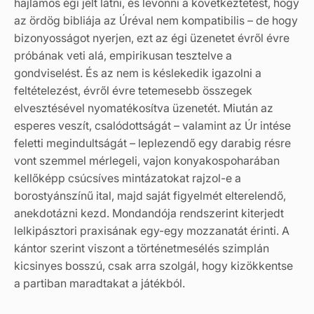
hajlamos égi jelt látni, és levonni a következtetést, hogy
az ördög bibliája az Úréval nem kompatibilis – de hogy
bizonyosságot nyerjen, ezt az égi üzenetet évről évre
próbának veti alá, empirikusan tesztelve a
gondviselést. És az nem is késlekedik igazolni a
feltételezést, évről évre tetemesebb összegek
elvesztésével nyomatékosítva üzenetét. Miután az
esperes veszít, csalódottságát – valamint az Úr intése
feletti megindultságát – leplezendő egy darabig résre
vont szemmel mérlegeli, vajon konyakospoharában
kellőképp csúcsíves mintázatokat rajzol-e a
borostyánszínű ital, majd saját figyelmét elterelendő,
anekdotázni kezd. Mondandója rendszerint kiterjedt
lelkipásztori praxisának egy-egy mozzanatát érinti. A
kántor szerint viszont a történetmesélés szimplán
kicsinyes bosszú, csak arra szolgál, hogy kizökkentse
a partiban maradtakat a játékból.