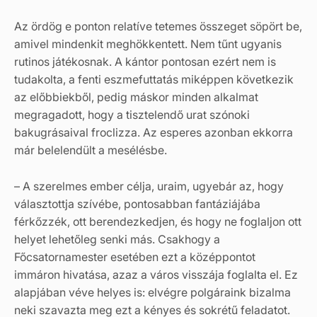
Az ördög e ponton relatíve tetemes összeget söpört be,
amivel mindenkit meghökkentett. Nem tűnt ugyanis
rutinos játékosnak. A kántor pontosan ezért nem is
tudakolta, a fenti eszmefuttatás miképpen következik
az előbbiekből, pedig máskor minden alkalmat
megragadott, hogy a tisztelendő urat szónoki
bakugrásaival froclizza. Az esperes azonban ekkorra
már belelendült a mesélésbe.
– A szerelmes ember célja, uraim, ugyebár az, hogy
választottja szívébe, pontosabban fantáziájába
férkőzzék, ott berendezkedjen, és hogy ne foglaljon ott
helyet lehetőleg senki más. Csakhogy a
Főcsatornamester esetében ezt a középpontot
immáron hivatása, azaz a város visszája foglalta el. Ez
alapjában véve helyes is: elvégre polgáraink bizalma
neki szavazta meg ezt a kényes és sokrétű feladatot.