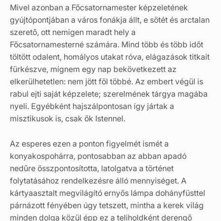
Mivel azonban a Főcsatornamester képzeletének
gyújtópontjában a város fonákja állt, e sötét és arctalan
szerető, ott nemigen maradt hely a
Főcsatornamesterné számára. Mind több és több időt
töltött odalent, homályos utakat róva, elágazások titkait
fürkészve, mígnem egy nap bekövetkezett az
elkerülhetetlen: nem jött föl többé. Az embert végül is
rabul ejti saját képzelete; szerelmének tárgya magába
nyeli. Egyébként hajszálpontosan így jártak a
misztikusok is, csak ők Istennel.
Az esperes ezen a ponton figyelmét ismét a
konyakospohárra, pontosabban az abban apadó
nedűre összpontosította, latolgatva a történet
folytatásához rendelkezésre álló mennyiséget. A
kártyaasztalt megvilágító ernyős lámpa dohányfüsttel
párnázott fényében úgy tetszett, mintha a kerek világ
minden dolga közül épp ez a teliholdként derengő