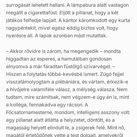
surrogását lehetett hallani. A lámpabura alatt vastagon
megállt a cigarettafüst. Eljött a pillanat, hogy a két
játékos felfedje lapjait. A kántor káromkodott egy kurta
nagypéntekit, mivel egész eddig biztos volt, hogy
nyerésre áll. A lapok azonban mást mutattak.
– Akkor rövidre is zárom, ha megengedik – mondta
higgadtan az esperes, a hamutálban gondosan
elnyomva a már fáradtan füstölgő szivarvéget. –
Hiszen a folytatás többé-kevésbé ismert. Zúgó fejjel
visszatámolyogtam a plébániára, és vártam, érkezik-e
a hívójelre valamiféle válasz, a mélység válasza. Nem
tudtam, mire számítsak, nem végzem-e úgy én is, mint
a kolléga, fennakadva egy rácson. A
Főcsatornamesterné, mondom, intelligens asszony volt:
egy pillanat alatt átlátta a helyzetet, döntött, és a
magasság helyett elindult le, a zsigerek felé. Mint nő,
magától értetődőnek vette a test dolgait, amelyekről