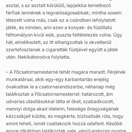
asztal, s az asztalt körülülő, lapjaikba temetkező
férfiak lennének a legvalóságosabbak; mintha sosem
létezett volna más, csak ez a csöndben lefolytatott
játék, és minden, ami ezen a konyak- és füstillatú
félhomályon kívül esik, puszta feltételezés volna. Úgy
hát, elmélkedett, az itt elhangzottak is okvetlenül
szertefoszlanak a cigaretták füstjével együtt a játék
után. Nekibátorodva folytatta.
– A Főcsatornamesterné tehát magára maradt. Férjének
munkatársai, akik egy-egy karbantartás erejéig
óvakodtak le a csatornarendszerbe, néhanap még
találkoztak a Főcsatornamesterrel: határozott, ám
udvarias utasításokkal látta el őket, szabadkozott,
mennyi dolga akad idelenn, felesége őnagyságának
kézcsókjait küldte, és megkérte, biztosítsák róla, hogy
amint teheti, ismét csatlakozik hozzá odafent. Később
egyre ritkábban találkoztak vele, végül egészen nyoma