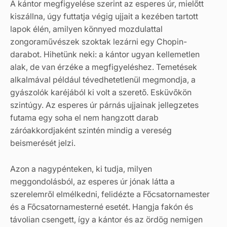
A kántor megfigyelése szerint az esperes úr, mielőtt
kiszállna, úgy futtatja végig ujjait a kezében tartott
lapok élén, amilyen könnyed mozdulattal
zongoraművészek szoktak lezárni egy Chopin-
darabot. Hihetünk neki: a kántor ugyan kellemetlen
alak, de van érzéke a megfigyeléshez. Temetések
alkalmával például tévedhetetlenül megmondja, a
gyászolók karéjából ki volt a szerető. Esküvőkön
szintúgy. Az esperes úr párnás ujjainak jellegzetes
futama egy soha el nem hangzott darab
záróakkordjaként szintén mindig a vereség
beismerését jelzi.
Azon a nagypénteken, ki tudja, milyen
meggondolásból, az esperes úr jónak látta a
szerelemről elmélkedni, felidézte a Főcsatornamester
és a Főcsatornamesterné esetét. Hangja fakón és
távolian csengett, így a kántor és az ördög nemigen