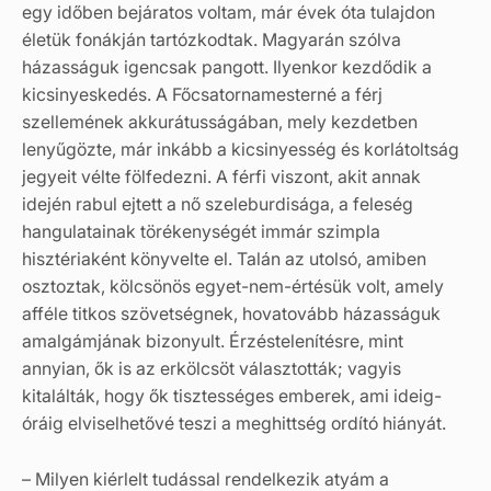
egy időben bejáratos voltam, már évek óta tulajdon
életük fonákján tartózkodtak. Magyarán szólva
házasságuk igencsak pangott. Ilyenkor kezdődik a
kicsinyeskedés. A Főcsatornamesterné a férj
szellemének akkurátusságában, mely kezdetben
lenyűgözte, már inkább a kicsinyesség és korlátoltság
jegyeit vélte fölfedezni. A férfi viszont, akit annak
idején rabul ejtett a nő szeleburdisága, a feleség
hangulatainak törékenységét immár szimpla
hisztériaként könyvelte el. Talán az utolsó, amiben
osztoztak, kölcsönös egyet-nem-értésük volt, amely
afféle titkos szövetségnek, hovatovább házasságuk
amalgámjának bizonyult. Érzéstelenítésre, mint
annyian, ők is az erkölcsöt választották; vagyis
kitalálták, hogy ők tisztességes emberek, ami ideig-
óráig elviselhetővé teszi a meghittség ordító hiányát.
– Milyen kiérlelt tudással rendelkezik atyám a