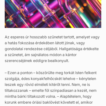
Az esperes úr hosszabb szünetet tartott, amelyet vagy
a hatás fokozása érdekében látott jónak, vagy
gondolatai rendezése céljából. Hallgatósága értékelte
a szünetet, ám sajnálatos módon a kántor
szerencséjének eddigre bealkonyult.
– Ezen a ponton – köszörülte meg torkát Isten felkent
szolgája, édes konyakfelhőcskét lehelve – kénytelen
leszek egy rövid elméleti kitérőt tenni. Nem, ne is
tiltakozzanak – emelte föl színpadiasan a kezét, nem
mintha bárki tiltakozott volna. – Alaptételem, hogy
korunk embere óriási baklövést követett el, amikor