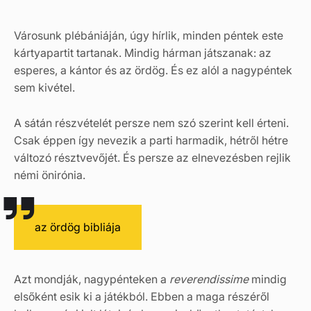
Városunk plébániáján, úgy hírlik, minden péntek este
kártyapartit tartanak. Mindig hárman játszanak: az
esperes, a kántor és az ördög. És ez alól a nagypéntek
sem kivétel.
A sátán részvételét persze nem szó szerint kell érteni.
Csak éppen így nevezik a parti harmadik, hétről hétre
változó résztvevőjét. És persze az elnevezésben rejlik
némi önirónia.
az ördög bibliája
Azt mondják, nagypénteken a
reverendissime
mindig
elsőként esik ki a játékból. Ebben a maga részéről