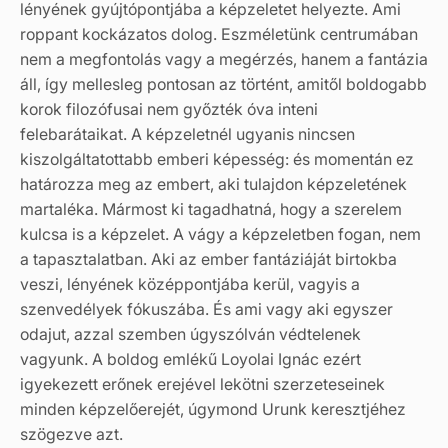
lényének gyújtópontjába a képzeletet helyezte. Ami
roppant kockázatos dolog. Eszméletünk centrumában
nem a megfontolás vagy a megérzés, hanem a fantázia
áll, így mellesleg pontosan az történt, amitől boldogabb
korok filozófusai nem győzték óva inteni
felebarátaikat. A képzeletnél ugyanis nincsen
kiszolgáltatottabb emberi képesség: és momentán ez
határozza meg az embert, aki tulajdon képzeletének
martaléka. Mármost ki tagadhatná, hogy a szerelem
kulcsa is a képzelet. A vágy a képzeletben fogan, nem
a tapasztalatban. Aki az ember fantáziáját birtokba
veszi, lényének középpontjába kerül, vagyis a
szenvedélyek fókuszába. És ami vagy aki egyszer
odajut, azzal szemben úgyszólván védtelenek
vagyunk. A boldog emlékű Loyolai Ignác ezért
igyekezett erőnek erejével lekötni szerzeteseinek
minden képzelőerejét, úgymond Urunk keresztjéhez
szögezve azt.