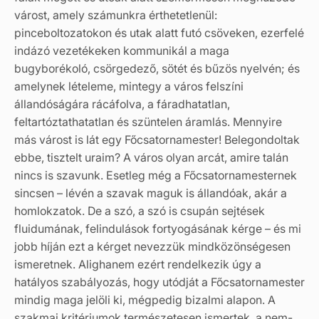
várost, amely számunkra érthetetlenül:
pinceboltozatokon és utak alatt futó csöveken, ezerfelé
indázó vezetékeken kommunikál a maga
bugyborékoló, csörgedező, sötét és bűzös nyelvén; és
amelynek lételeme, mintegy a város felszíni
állandóságára rácáfolva, a fáradhatatlan,
feltartóztathatatlan és szüntelen áramlás. Mennyire
más várost is lát egy Főcsatornamester! Belegondoltak
ebbe, tisztelt uraim? A város olyan arcát, amire talán
nincs is szavunk. Esetleg még a Főcsatornamesternek
sincsen – lévén a szavak maguk is állandóak, akár a
homlokzatok. De a szó, a szó is csupán sejtések
fluidumának, felindulások fortyogásának kérge – és mi
jobb híján ezt a kérget nevezzük mindközönségesen
ismeretnek. Alighanem ezért rendelkezik úgy a
hatályos szabályozás, hogy utódját a Főcsatornamester
mindig maga jelöli ki, mégpedig bizalmi alapon. A
szakmai kritériumok természetesen ismertek, a nem-