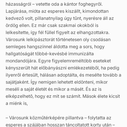
házasságról – vetette oda a kántor foghegyről.
Lapjárása, mióta az esperes kiszállt, kimondottan
kedvező volt, pillanatnyilag úgy tűnt, nyerésre áll az
ördög ellen. Ez már csak szakmai okokból is
lelkesítette, így fél füllel figyelt az elhangzottakra.
Városunk lelkipásztorát történetesen oly csodásan
semleges hangszínnel áldotta meg a sors, hogy
hallgatóságát többé-kevésbé immunizálta
mondandójára. Egyre figyelemreméltóbb eseteket
kényszerült hát előbányászni emlékezetéből, ha pedig
ilyenről értesült, hálásan adoptálta, és mesélte tovább a
sajátjaként. Így nemigen lehetett eldönteni, mikor
meséli a saját életét és mikor a másét. És az is
elképzelhető, hogy ez mit se számít. Mások élete kicsit
a miénk is,
– Városunk közműtérképére pillantva – folytatta az
esperes a szájában hosszan táncoltatott korty után –