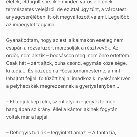
életek, eldugult sorsok – minden város életének
természetes velejárói, de ezúttal úgy tűnt, a várostest
anyagcseréjében itt-ott megváltozott valami. Legelőbb
az imaegylet tagjainál.
Gyanakodtam, hogy az esti alkalmakon esetleg nem
csupán a rózsafüzért morzsolják a résztvevők. Az
ördög nem alszik – bocsásson meg, nem önre értettem.
Csak hát – zárt ajtók, puha csönd, egymás közelsége,
ki tudja… És középen a Főcsatornamesterné, amint
lehajtott fejjel, feltűzött hajjal imádkozik, nyakának ívén
a pelyhecskék megrezzennek a gyertyafényben…
– El tudjuk képzelni, szent atyám – jegyezte meg
hangjában szikrányi éllel a kántor, akinek fogytán
voltak már a lapjai.
– Dehogyis tudják – legyintett amaz. – A fantázia,