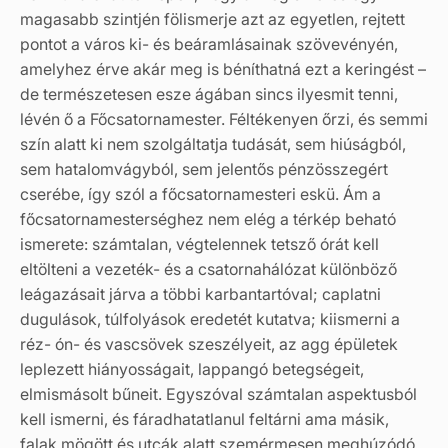
magasabb szintjén fölismerje azt az egyetlen, rejtett
pontot a város ki- és beáramlásainak szövevényén,
amelyhez érve akár meg is béníthatná ezt a keringést –
de természetesen esze ágában sincs ilyesmit tenni,
lévén ő a Főcsatornamester. Féltékenyen őrzi, és semmi
szín alatt ki nem szolgáltatja tudását, sem hiúságból,
sem hatalomvágyból, sem jelentős pénzösszegért
cserébe, így szól a főcsatornamesteri eskü. Ám a
főcsatornamesterséghez nem elég a térkép beható
ismerete: számtalan, végtelennek tetsző órát kell
eltölteni a vezeték- és a csatornahálózat különböző
leágazásait járva a többi karbantartóval; caplatni
dugulások, túlfolyások eredetét kutatva; kiismerni a
réz- ón- és vascsövek szeszélyeit, az agg épületek
leplezett hiányosságait, lappangó betegségeit,
elmismásolt bűneit. Egyszóval számtalan aspektusból
kell ismerni, és fáradhatatlanul feltárni ama másik,
falak mögött és utcák alatt szemérmesen meghúzódó