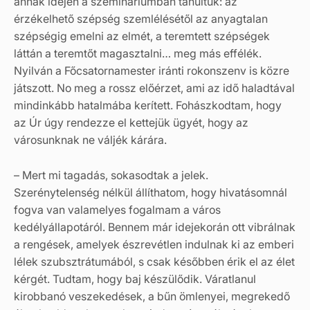
annak idején a szemináriumban tanultuk: az
érzékelhető szépség szemlélésétől az anyagtalan
szépségig emelni az elmét, a teremtett szépségek
láttán a teremtőt magasztalni… meg más effélék.
Nyilván a Főcsatornamester iránti rokonszenv is közre
játszott. No meg a rossz előérzet, ami az idő haladtával
mindinkább hatalmába kerített. Fohászkodtam, hogy
az Úr úgy rendezze el kettejük ügyét, hogy az
városunknak ne váljék kárára.
– Mert mi tagadás, sokasodtak a jelek.
Szerénytelenség nélkül állíthatom, hogy hivatásomnál
fogva van valamelyes fogalmam a város
kedélyállapotáról. Bennem már idejekorán ott vibrálnak
a rengések, amelyek észrevétlen indulnak ki az emberi
lélek szubsztrátumából, s csak későbben érik el az élet
kérgét. Tudtam, hogy baj készülődik. Váratlanul
kirobbanó veszekedések, a bűn ömlenyei, megrekedő