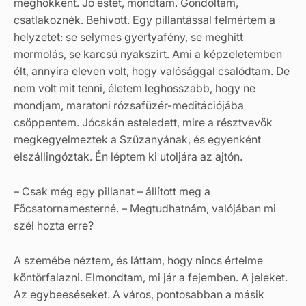
meghökkent. Jó estét, mondtam. Gondoltam,
csatlakoznék. Behívott. Egy pillantással felmértem a
helyzetet: se selymes gyertyafény, se meghitt
mormolás, se karcsú nyakszirt. Ami a képzeletemben
élt, annyira eleven volt, hogy valósággal csalódtam. De
nem volt mit tenni, életem leghosszabb, hogy ne
mondjam, maratoni rózsafüzér-meditációjába
csöppentem. Jócskán esteledett, mire a résztvevők
megkegyelmeztek a Szűzanyának, és egyenként
elszállingóztak. Én léptem ki utoljára az ajtón.
– Csak még egy pillanat – állított meg a
Főcsatornamesterné. – Megtudhatnám, valójában mi
szél hozta erre?
A szemébe néztem, és láttam, hogy nincs értelme
köntörfalazni. Elmondtam, mi jár a fejemben. A jeleket.
Az egybeeséseket. A város, pontosabban a másik