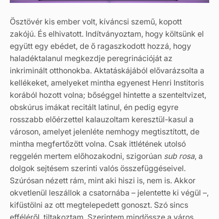
Ösztövér kis ember volt, kíváncsi szemű, kopott
zakójú. És elhivatott. Indítványoztam, hogy költsünk el
együtt egy ebédet, de ő ragaszkodott hozzá, hogy
haladéktalanul megkezdje peregrinációját az
inkriminált otthonokba. Aktatáskájából elővarázsolta a
kellékeket, amelyeket mintha egyenest Henri Institoris
korából hozott volna; bőséggel hintette a szenteltvizet,
obskúrus imákat recitált latinul, én pedig egyre
rosszabb előérzettel kalauzoltam keresztül-kasul a
városon, amelyet jelenléte nemhogy megtisztított, de
mintha megfertőzött volna. Csak ittlétének utolsó
reggelén mertem előhozakodni, szigorúan
sub rosa
, a
dolgok sejtésem szerinti valós összefüggéseivel.
Szúrósan nézett rám, mint aki hiszi is, nem is. Akkor
okvetlenül leszállok a csatornába – jelentette ki végül –,
kifüstölni az ott megtelepedett gonoszt. Szó sincs
efféléről, tiltakoztam. Szerintem mindössze a város