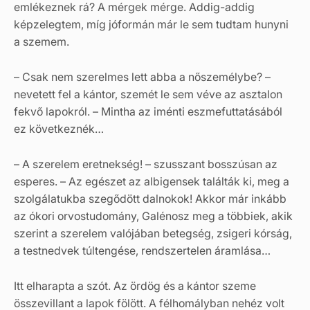
emlékeznek rá? A mérgek mérge. Addig-addig
képzelegtem, míg jóformán már le sem tudtam hunyni
a szemem.
– Csak nem szerelmes lett abba a nőszemélybe? –
nevetett fel a kántor, szemét le sem véve az asztalon
fekvő lapokról. – Mintha az iménti eszmefuttatásából
ez következnék…
– A szerelem eretnekség! – szusszant bosszúsan az
esperes. – Az egészet az albigensek találták ki, meg a
szolgálatukba szegődött dalnokok! Akkor már inkább
az ókori orvostudomány, Galénosz meg a többiek, akik
szerint a szerelem valójában betegség, zsigeri kórság,
a testnedvek túltengése, rendszertelen áramlása…
Itt elharapta a szót. Az ördög és a kántor szeme
összevillant a lapok fölött. A félhomályban nehéz volt