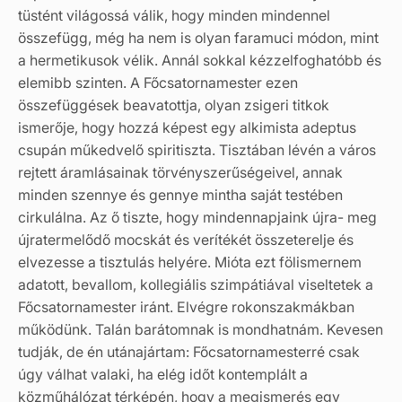
tüstént világossá válik, hogy minden mindennel
összefügg, még ha nem is olyan faramuci módon, mint
a hermetikusok vélik. Annál sokkal kézzelfoghatóbb és
elemibb szinten. A Főcsatornamester ezen
összefüggések beavatottja, olyan zsigeri titkok
ismerője, hogy hozzá képest egy alkimista adeptus
csupán műkedvelő spiritiszta. Tisztában lévén a város
rejtett áramlásainak törvényszerűségeivel, annak
minden szennye és gennye mintha saját testében
cirkulálna. Az ő tiszte, hogy mindennapjaink újra- meg
újratermelődő mocskát és verítékét összeterelje és
elvezesse a tisztulás helyére. Mióta ezt fölismernem
adatott, bevallom, kollegiális szimpátiával viseltetek a
Főcsatornamester iránt. Elvégre rokonszakmákban
működünk. Talán barátomnak is mondhatnám. Kevesen
tudják, de én utánajártam: Főcsatornamesterré csak
úgy válhat valaki, ha elég időt kontemplált a
közműhálózat térképén, hogy a megismerés egy