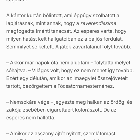
A kántor kurtán bólintott, ami éppúgy szólhatott a
lapjárásnak, mint annak, hogy a
reverendissime
megfogadta iménti tanácsát. Az esperes várta, hogy
milyen hatást kelt hallgatóiban ez a baljós fordulat.
Semmilyet se keltett. A játék zavartalanul folyt tovább.
– Akkor már napok óta nem aludtam – folytatta mélyet
sóhajtva. – Világos volt, hogy ez nem mehet így tovább.
Ezért egy délután, amikor az imaegylet összejövetelt
tartott, bezörgettem a Főcsatornamesternéhez.
– Nemsokára vége – jegyezte meg halkan az ördög, és
zakója zsebében cigarettáért kotorászott. De az
esperes nem hallotta.
– Amikor az asszony ajtót nyitott, szemlátomást