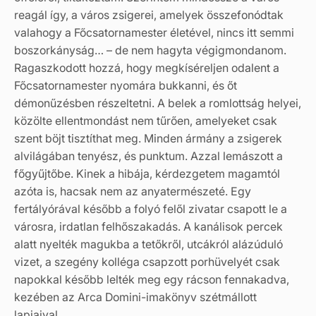
reagál így, a város zsigerei, amelyek összefonódtak
valahogy a Főcsatornamester életével, nincs itt semmi
boszorkányság… – de nem hagyta végigmondanom.
Ragaszkodott hozzá, hogy megkíséreljen odalent a
Főcsatornamester nyomára bukkanni, és őt
démonűzésben részeltetni. A belek a romlottság helyei,
közölte ellentmondást nem tűrően, amelyeket csak
szent böjt tisztíthat meg. Minden ármány a zsigerek
alvilágában tenyész, és punktum. Azzal lemászott a
főgyűjtőbe. Kinek a hibája, kérdezgetem magamtól
azóta is, hacsak nem az anyatermészeté. Egy
fertályórával később a folyó felől zivatar csapott le a
városra, irdatlan felhőszakadás. A kanálisok percek
alatt nyelték magukba a tetőkről, utcákról alázúduló
vizet, a szegény kolléga csapzott porhüvelyét csak
napokkal később lelték meg egy rácson fennakadva,
kezében az Arca Domini-imakönyv szétmállott
lapjaival.