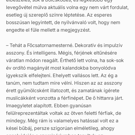
levegővétel múlva aktuális volna egy nem várt fordulat,
esetleg új szereplő színre léptetése. Az esperes
bosszúsan legyintett, de nyilvánvaló volt, hogy nem
engedte el füle mellett a megjegyzést.
– Tehát a Főcsatornamesterné. Dekoratív és impulzív
asszony. És intelligens. Mégis, férjének eltűnésére
váratlan módon reagált. Érthető lett volna, ha sok-sok
év ordító magányát most kalandokba bonyolódva
igyekszik elfelejteni. Ehelyett vallásos lett. Az ég a
tanúm, nem tudtam mire vélni. Hiszen az az asszony
érett gyümölcsként illatozott, és zamatának ígérete
muslicákként vonzotta a férfinépet. De ő hittanra járt.
Imaegyletet alapított. Ebben gyanúsan
felülreprezentáltak voltak az ötven feletti férfiak, de
mindegy. Még rám is valamelyes hatással volt ez a
kései bűbáj, persze szigorúan elméletileg, ahogy