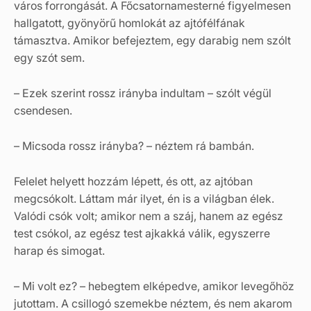
város forrongását. A Főcsatornamesterné figyelmesen
hallgatott, gyönyörű homlokát az ajtófélfának
támasztva. Amikor befejeztem, egy darabig nem szólt
egy szót sem.
– Ezek szerint rossz irányba indultam – szólt végül
csendesen.
– Micsoda rossz irányba? – néztem rá bambán.
Felelet helyett hozzám lépett, és ott, az ajtóban
megcsókolt. Láttam már ilyet, én is a világban élek.
Valódi csók volt; amikor nem a száj, hanem az egész
test csókol, az egész test ajkakká válik, egyszerre
harap és simogat.
– Mi volt ez? – hebegtem elképedve, amikor levegőhöz
jutottam. A csillogó szemekbe néztem, és nem akarom