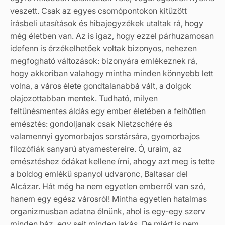
veszett. Csak az egyes csomópontokon kitűzött
írásbeli utasítások és hibajegyzékek utaltak rá, hogy
még életben van. Az is igaz, hogy ezzel párhuzamosan
idefenn is érzékelhetőek voltak bizonyos, nehezen
megfogható változások: bizonyára emlékeznek rá,
hogy akkoriban valahogy mintha minden könnyebb lett
volna, a város élete gondtalanabbá vált, a dolgok
olajozottabban mentek. Tudható, milyen
feltűnésmentes áldás egy ember életében a felhőtlen
emésztés: gondoljanak csak Nietzschére és
valamennyi gyomorbajos sorstársára, gyomorbajos
filozófiák sanyarú atyamestereire. Ó, uraim, az
emésztéshez ódákat kellene írni, ahogy azt meg is tette
a boldog emlékű spanyol udvaronc, Baltasar del
Alcázar. Hát még ha nem egyetlen emberről van szó,
hanem egy egész városról! Mintha egyetlen hatalmas
organizmusban adatna élnünk, ahol is egy-egy szerv
minden ház, egy sejt minden lakás. De miért is nem