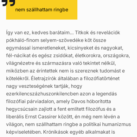
nem szállhattam ringbe
Így van ez, kedves barátaim… Titkok és revelációk
pókháló-finom selyem-szövedéke köt össze
egymással ismeretleneket, kicsinyeket és nagyokat,
fél-nácikat és egész zsidókat, életkorokra, országokra,
világnézetre és származásra való tekintet nélkül,
miközben az érintettek nem is szereznek tudomást e
kötelékről. Életrajzírók általában a filozófiatörténet
nagy veszteségének tartják, hogy
ezerkilencszázhuszonkilencben azon a legendás
filozófiai párviadalon, amely Davos hóborította
hegycsúcsain zajlott a fent említett filozófus és a
liberális Ernst Cassirer között, én még nem lévén a
világon, nem szállhattam ringbe a politikai humanizmus
képviseletében. Krónikások egyéb alkalmakat is