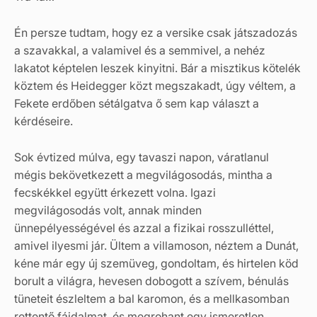
Én persze tudtam, hogy ez a versike csak játszadozás
a szavakkal, a valamivel és a semmivel, a nehéz
lakatot képtelen leszek kinyitni. Bár a misztikus kötelék
köztem és Heidegger közt megszakadt, úgy véltem, a
Fekete erdőben sétálgatva ő sem kap választ a
kérdéseire.
Sok évtized múlva, egy tavaszi napon, váratlanul
mégis bekövetkezett a megvilágosodás, mintha a
fecskékkel együtt érkezett volna. Igazi
megvilágosodás volt, annak minden
ünnepélyességével és azzal a fizikai rosszulléttel,
amivel ilyesmi jár. Ültem a villamoson, néztem a Dunát,
kéne már egy új szemüveg, gondoltam, és hirtelen köd
borult a világra, hevesen dobogott a szívem, bénulás
tüneteit észleltem a bal karomon, és a mellkasomban
rettentő fájdalmat, és megrohant egy ismeretlen