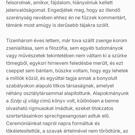
felsorolnak, amikor, fájdalom, hiányolniuk kellett
jelenvalóságomat. Engedjétek meg, hogy az illendő
szerénység nevében ehhez én ne fűzzek kommentárt,
témánk most amúgy is derűsebb tájakra szólít.
Tizenhárom éves lettem, már tova szállt zsenge korom
zsenialitása, sem a filozófia, sem egyéb tudományok
vagy művészetek tekintetében nem váltam ki a szürke
tömegből, egykori hírnevem feledésbe merült, és ezt
cseppet sem bántam, büszke voltam, hogy egy lehetek
a milliók közül, és egyúttal tagja annak a bonyolult
szabályokon alapuló titkos társaságnak, amelyet
néhány osztálytársammal alapítottunk. Alapokmányunk
a
Szép új világ
című könyv volt, különösen a benne
olvasható rigmusokat imádtuk, ezeket titokzatos
szertartásainkon sprechgesangosan adtuk elő.
Ceremóniáinkat napról napra formáltuk és
tökéletesítettük, a szavak értelmével nem törődtünk, az