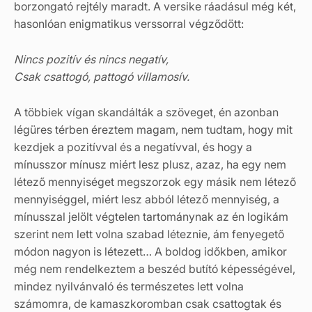
borzongató rejtély maradt. A versike ráadásul még két,
hasonlóan enigmatikus verssorral végződött:
Nincs pozitív és nincs negatív,
Csak csattogó, pattogó villamosív.
A többiek vígan skandálták a szöveget, én azonban
légüres térben éreztem magam, nem tudtam, hogy mit
kezdjek a pozitívval és a negatívval, és hogy a
mínusszor mínusz miért lesz plusz, azaz, ha egy nem
létező mennyiséget megszorzok egy másik nem létező
mennyiséggel, miért lesz abból létező mennyiség, a
mínusszal jelölt végtelen tartománynak az én logikám
szerint nem lett volna szabad léteznie, ám fenyegető
módon nagyon is létezett… A boldog időkben, amikor
még nem rendelkeztem a beszéd butító képességével,
mindez nyilvánvaló és természetes lett volna
számomra, de kamaszkoromban csak csattogtak és