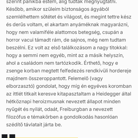
szerint pánikba estem, alig tudtak megnyugtatni.
Később, amikor szüleim biztonságos ágyából
szemlélhettem sötétet és világost, és megint tettre kész
és derűs voltam, el akartam anyáméknak magyarázni,
hogy nem valamiféle alattomos betegség, csupán a
horror vacui támadt rám, de sajnos, még nem tudtam
beszélni. Ez volt az első találkozásom a nagy titokkal:
hogy a semmi nem egyéb, mint az a másik helyszín,
ahol a családom nem tartózkodik. Érthető, hogy e
zsenge korban megtett felfedezés rendkívüli hordereje
majdnem összeroppantott. Felemelő (vagy
elborzasztó) gondolat, hogy míg én egyéves koromban
az ittlét titkait keresve kitapasztaltam a Heidegger által
hétköznapi heroizmusnak nevezett állapot minden
nyűgét és nyilát, odaát, Freiburgban a nevezett
filozófus e témakörben a gondolkodás hasonlóan
szédítő távlatait járta be.