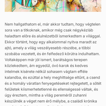
Nem hallgathatom el, már akkor tudtam, hogy végtelen
sora van a titkoknak, amikor még csak négykézláb
haladtam előre és alulnézetből ismerkedtem a világgal.
Ekkor történt, hogy egy alkalommal nyitva maradt az
ajtó, amely a világ veszélyesebb részébe, a többi
szobába vezetett, és én felfedező körútra indulhattam.
Voltaképpen már jól ismert, barátságos terepen
közlekedtem, ám egyedül, óvó karok és kedves
intelmek kísérete nélkül sohasem vágtam efféle
kalandba, és ezúttal a hely meghittsége eltűnt, a csend
és a homály váratlan fenyegetéseket rejtegetett, a sötét
felületek kiismerhetetlenné és ellenségessé váltak, és
úgy éreztem, mintha a világ pereméről zuhanni
készülnék a véget nem érő mélybe, a családi krónika