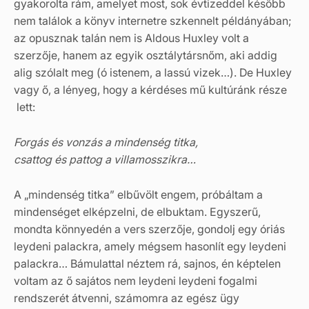
gyakorolta rám, amelyet most, sok évtizeddel később
nem találok a könyv internetre szkennelt példányában;
az opusznak talán nem is Aldous Huxley volt a
szerzője, hanem az egyik osztálytársnőm, aki addig
alig szólalt meg (ó istenem, a lassú vizek…). De Huxley
vagy ő, a lényeg, hogy a kérdéses mű kultúránk része
lett:
Forgás és vonzás a mindenség titka,
csattog és pattog a villamosszikra…
A „mindenség titka” elbűvölt engem, próbáltam a
mindenséget elképzelni, de elbuktam. Egyszerű,
mondta könnyedén a vers szerzője, gondolj egy óriás
leydeni palackra, amely mégsem hasonlít egy leydeni
palackra… Bámulattal néztem rá, sajnos, én képtelen
voltam az ő sajátos nem leydeni leydeni fogalmi
rendszerét átvenni, számomra az egész ügy