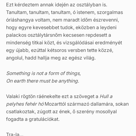
Ezt kérdeztem annak idején az osztályban is.
Tanultam, tanultam, tanultam, ó istenem, szorgalmas
óriáshangya voltam, nem maradt időm észrevenni,
hogy egyre kevesebbet tudok, eközben a leydeni
palackos osztálytársnőm kecsesen repdesett a
mindenség titkai közt, és vizsgálódásai eredményét
egy újabb, ezúttal kétsoros versben tette közzé,
angolul, hadd hallja meg az egész világ.
Something is not a form of things,
On earth there must be anything.
Valaki rögtön ráénekelte ezt a szöveget a
Hull a
pelyhes fehér hó
Mozarttól származó dallamára, sokan
csatlakoztak, zúgott az ének, ő szerény mosollyal
fogadta a gratulációkat.
Tra-la…