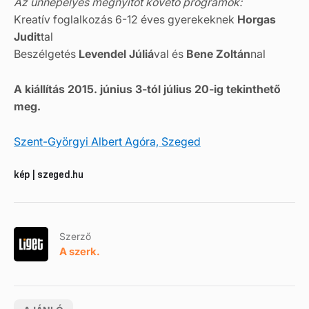
Az ünnepélyes megnyitót követő programok:
Kreatív foglalkozás 6-12 éves gyerekeknek
Horgas
Judit
tal
Beszélgetés
Levendel Júliá
val és
Bene Zoltán
nal
A kiállítás 2015. június 3-tól július 20-ig tekinthető
meg.
Szent-Györgyi Albert Agóra, Szeged
kép | szeged.hu
Szerző
A szerk.