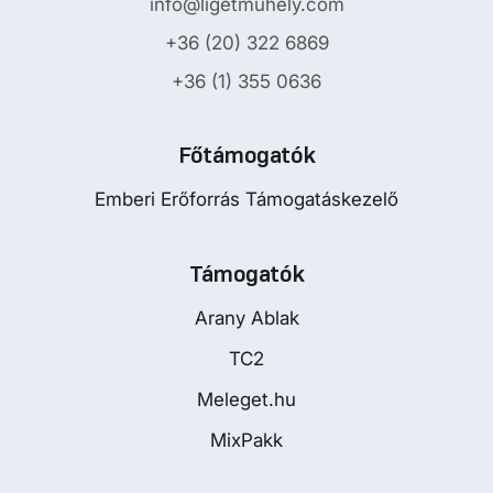
info@ligetmuhely.com
+36 (20) 322 6869
+36 (1) 355 0636
Főtámogatók
Emberi Erőforrás Támogatáskezelő
Támogatók
Arany Ablak
TC2
Meleget.hu
MixPakk