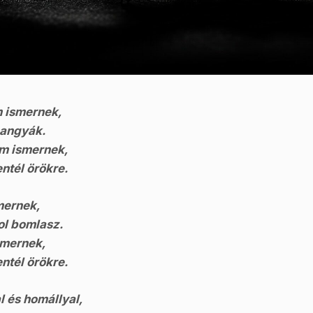
 ismernek,
hangyák.
em ismernek,
ntél örökre.
mernek,
ol bomlasz.
smernek,
ntél örökre.
l és homállyal,