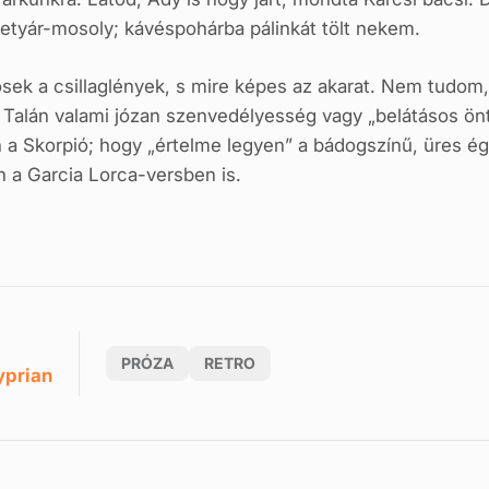
tyár-mosoly; kávéspohárba pálinkát tölt nekem.
ek a csillaglények, s mire képes az akarat. Nem tudom,
i. Talán valami józan szenvedélyesség vagy „belátásos ö
a Skorpió; hogy „értelme legyen” a bádogszínű, üres ég
 a Garcia Lorca-versben is.
PRÓZA
RETRO
yprian