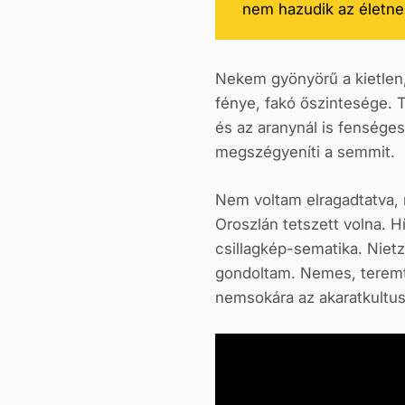
nem hazudik az életne
Nekem gyönyörű a kietlen,
fénye, fakó őszintesége. 
és az aranynál is fenséges
megszégyeníti a semmit.
Nem voltam elragadtatva, 
Oroszlán tetszett volna. 
csillagkép-sematika. Nietz
gondoltam. Nemes, teremt
nemsokára az akaratkultusz