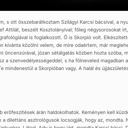
 s ott összebarátkoztam Szilágyi Karcsi bácsival, a nyugd
f Attilát, beszélt Kosztolányival; főleg négysorosokat ír
grafológiával is foglalkozott. Ő is Skorpió volt. Elkészí
kívánta közölni velem, de mire odaértem, már meglehet
 öncenzúrával, józan sétálgatás közben hozta szóba, m
z a szenvedélyességeddel, s ha fölneveled magadban a 
Te mindenestül a Skorpióban vagy. A halál és újjászületé
bb erőfeszítések árán haldokolhatok. Keményen kell kü
 a dilettáns asztrológusok locsogják, hogy az, mondta. N
farkunkra. Látod, Ady is hogy járt, mondta Karcsi bácsi. 