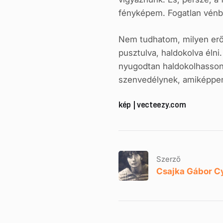
fényképem. Fogatlan vénbe
Nem tudhatom, milyen erős
pusztulva, haldokolva éln
nyugodtan haldokolhasson 
szenvedélynek, amiképpen
kép | vecteezy.com
Szerző
Csajka Gábor C