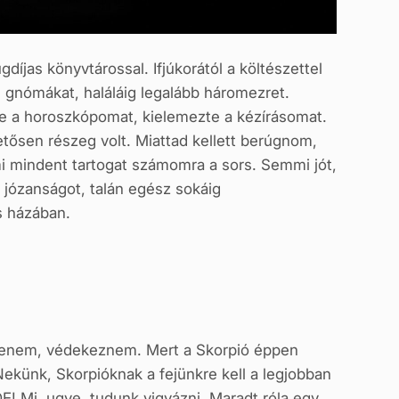
íjas könyvtárossal. Ifjúkorától a költészettel
t, gnómákat, haláláig legalább háromezret.
tette a horoszkópomat, kielemezte a kézírásomat.
ősen részeg volt. Miattad kellett berúgnom,
i mindent tartogat számomra a sors. Semmi jót,
józanságot, talán egész sokáig
s házában.
zdenem, védekeznem. Mert a Skorpió éppen
ekünk, Skorpióknak a fejünkre kell a legjobban
DE! Mi, ugye, tudunk vigyázni. Maradt róla egy