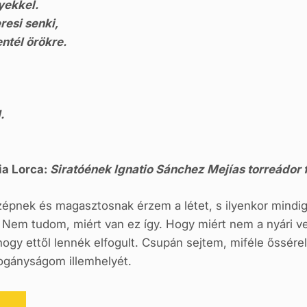
yekkel.
esi senki,
ntél örökre.
.
ia Lorca:
Siratóének Ignatio Sánchez Mejías torreádor f
szépnek és magasztosnak érzem a létet, s ilyenkor mindi
 Nem tudom, miért van ez így. Hogy miért nem a nyári 
ogy ettől lennék elfogult. Csupán sejtem, miféle őssér
pogányságom illemhelyét.