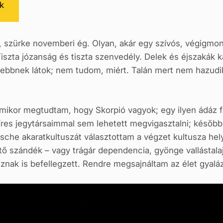
k
 szürke novemberi ég. Olyan, akár egy szívós, végigmon
Tiszta józanság és tiszta szenvedély. Delek és éjszakák 
ebbnek látok; nem tudom, miért. Talán mert nem hazudik 
mikor megtudtam, hogy Skorpió vagyok; egy ilyen ádáz f
Híres jegytársaimmal sem lehetett megvigasztalni; későb
sche akaratkultuszát választottam a végzet kultusza hely
ő szándék – vagy trágár dependencia, gyönge vallástal
nak is befellegzett. Rendre megsajnáltam az élet gyaláz