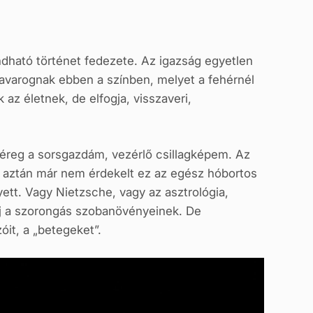
dható történet fedezete. Az igazság egyetlen
kavarognak ebben a színben, melyet a fehérnél
az életnek, de elfogja, visszaveri,
éreg a sorsgazdám, vezérlő csillagképem. Az
b aztán már nem érdekelt ez az egész hóbortos
ett. Vagy Nietzsche, vagy az asztrológia,
aj a szorongás szobanövényeinek. De
óit, a „betegeket”.