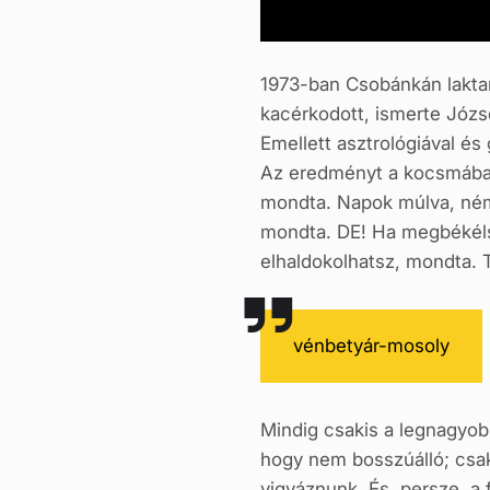
1973-ban Csobánkán laktam,
kacérkodott, ismerte Józse
Emellett asztrológiával és 
Az eredményt a kocsmában 
mondta. Napok múlva, némi
mondta. DE! Ha megbékéls
elhaldokolhatsz, mondta. 
vénbetyár-mosoly
Mindig csakis a legnagyo
hogy nem bosszúálló; csak
vigyáznunk. És, persze, a 