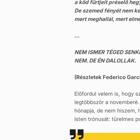
a köd fürtjeit préselő heg
De szemed fényét nem ker
mert meghallál, mert elme
…
NEM ISMER TÉGED SENKI
NEM. DE ÉN DALOLLAK.
(Részletek Federico Garc
Előfordul velem is, hogy 
legtöbbször a novemberé.
hónapja, de nem hiszem, h
Isten trónusát: türelmes 