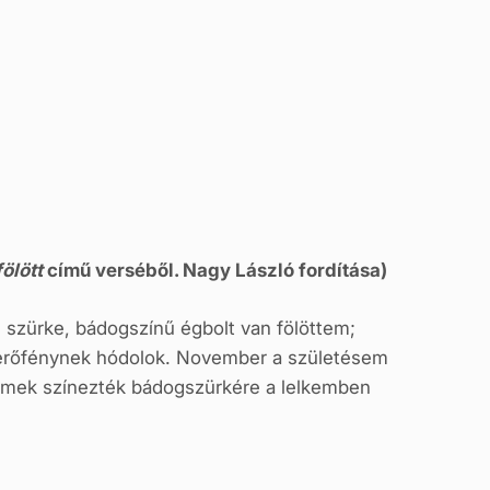
ölött
című verséből. Nagy László fordítása)
g szürke, bádogszínű égbolt van fölöttem;
verőfénynek hódolok. November a születésem
elmek színezték bádogszürkére a lelkemben