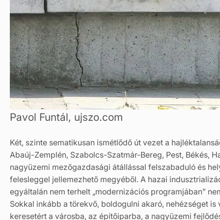
Pavol Funtál, ujszo.com
Két, szinte sematikusan ismétlődő út vezet a hajléktalan
Abaúj-Zemplén, Szabolcs-Szatmár-Bereg, Pest, Békés, Haj
nagyüzemi mezőgazdasági átállással felszabaduló és hel
felesleggel jellemezhető megyéből. A hazai indusztriali
egyáltalán nem terhelt „modernizációs programjában” nem a
Sokkal inkább a törekvő, boldogulni akaró, nehézséget is vál
keresetért a városba, az építőiparba, a nagyüzemi fejlődés