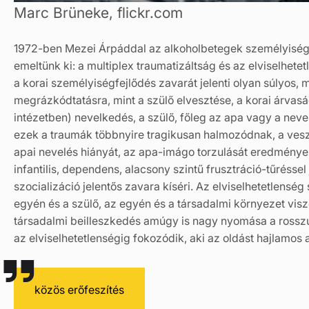
Marc Brüneke, flickr.com
1972-ben Mezei Árpáddal az alkoholbetegek személyiségé
emeltünk ki: a multiplex traumatizáltság és az elviselhet
a korai személyiségfejlődés zavarát jelenti olyan súlyo
megrázkódtatásra, mint a szülő elvesztése, a korai árvaság
intézetben) nevelkedés, a szülő, főleg az apa vagy a nev
ezek a traumák többnyire tragikusan halmozódnak, a vesz
apai nevelés hiányát, az apa-imágo torzulását eredményez
infantilis, dependens, alacsony szintű frusztráció-tűréssel
szocializáció jelentős zavara kíséri. Az elviselhetetlenség
egyén és a szülő, az egyén és a társadalmi környezet vi
társadalmi beilleszkedés amúgy is nagy nyomása a rosszul
az elviselhetetlenségig fokozódik, aki az oldást hajlamos
közös erőfeszítés