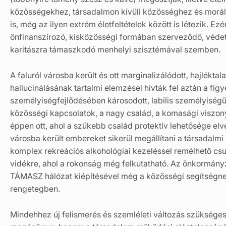
közösségekhez, társadalmon kívüli közösséghez és morálho
is, még az ilyen extrém életfeltételek között is létezik. E
önfinanszírozó, kisközösségi formában szerveződő, védet
karitászra támaszkodó menhelyi szisztémával szemben.
A faluról városba került és ott marginalizálódott, hajlékta
hallucinálásának tartalmi elemzései hívták fel aztán a f
személyiségfejlődésében károsodott, labilis személyiségű, 
közösségi kapcsolatok, a nagy család, a komasági viszon
éppen ott, ahol a szűkebb család protektív lehetősége elve
városba került embereket sikerül megállítani a társadalm
komplex rekreációs alkohológiai kezeléssel remélhető csu
vidékre, ahol a rokonság még felkutatható. Az önkormányz
TÁMASZ hálózat kiépítésével még a közösségi segítségnek
rengetegben.
Mindehhez új felismerés és szemléleti változás szükséges