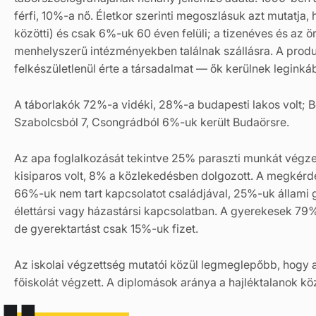
férfi, 10%-a nő. Életkor szerinti megoszlásuk azt mutatja
közötti) és csak 6%-uk 60 éven felüli; a tizenéves és az
menhelyszerű intézményekben találnak szállásra. A produ
felkészületlenül érte a társadalmat — ők kerülnek leginkáb
A táborlakók 72%-a vidéki, 28%-a budapesti lakos volt; B
Szabolcsból 7, Csongrádból 6%-uk került Budaörsre.
Az apa foglalkozását tekintve 25% paraszti munkát végz
kisiparos volt, 8% a közlekedésben dolgozott. A megkérd
66%-uk nem tart kapcsolatot családjával, 25%-uk állami 
élettársi vagy házastársi kapcsolatban. A gyerekesek 7
de gyerektartást csak 15%-uk fizet.
Az iskolai végzettség mutatói közül legmeglepőbb, hogy 
főiskolát végzett. A diplomások aránya a hajléktalanok k