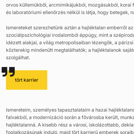
orvos küllemükből, arcmimikájukból, mozgásukból, korai f
és laboratóriumi ellenőrzés nélkül is látja, hogy betegek, 
Ismereteket szerezhetünk aztán a hajléktalan emberről az i
szociálpszichológiai irodalomból éppúgy, mint a szépirod
idézett alakjai, a világ metropolisaiban lézengők, a párizsi
közterekig mindenütt megtalálhatók; a hajléktalanok sajáto
szolgálhat.
tört karrier
Ismereteim, személyes tapasztalataim a hazai hajléktala
falvakból, a modernizáció során a fővárosba került, munk
hajléktalanná. A kisebb rész a városi, iskolázottabb, dek
foglalkozásúnak induló, majd tört karrierű emberek soraibó