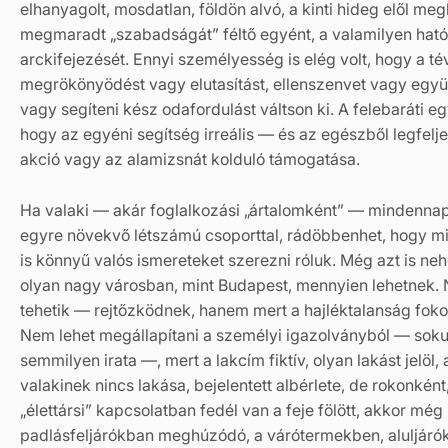
elhanyagolt, mosdatlan, földön alvó, a kinti hideg elől me
megmaradt „szabadságát” féltő egyént, a valamilyen hatós
arckifejezését. Ennyi személyesség is elég volt, hogy a t
megrökönyödést vagy elutasítást, ellenszenvet vagy együtt
vagy segíteni kész odafordulást váltson ki. A felebaráti e
hogy az egyéni segítség irreális — és az egészből legfelj
akció vagy az alamizsnát kolduló támogatása.
Ha valaki — akár foglalkozási „ártalomként” — mindennapi
egyre növekvő létszámú csoporttal, rádöbbenhet, hogy mi
is könnyű valós ismereteket szerezni róluk. Még azt is n
olyan nagy városban, mint Budapest, mennyien lehetnek. 
tehetik — rejtőzködnek, hanem mert a hajléktalanság foko
Nem lehet megállapítani a személyi igazolványból — soku
semmilyen irata —, mert a lakcím fiktív, olyan lakást jelö
valakinek nincs lakása, bejelentett albérlete, de rokonként
„élettársi” kapcsolatban fedél van a feje fölött, akkor még
padlásfeljárókban meghúzódó, a várótermekben, aluljárók