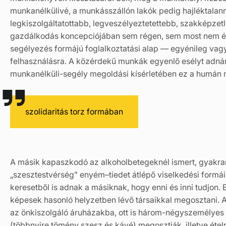
munkanélkülivé, a munkásszállón lakók pedig hajléktalan
legkiszolgáltatottabb, legveszélyeztetettebb, szakképzet
gazdálkodás koncepciójában sem régen, sem most nem é
segélyezés formájú foglalkoztatási alap — egyénileg vag
felhasználásra. A közérdekű munkák egyenlő esélyt adná
munkanélküli-segély megoldási kísérletében ez a humán 
szolidaritás torz formában
A másik kapaszkodó az alkoholbetegeknél ismert, gyakran t
„szesztestvérség” enyém–tiedet átlépő viselkedési formáin
keresetből is adnak a másiknak, hogy enni és inni tudjon. 
képesek hasonló helyzetben lévő társaikkal megosztani.
az önkiszolgáló áruházakba, ott is három-négyszemélyes
(többnyire tömény szesz és kávé) megosztják, illetve ételr