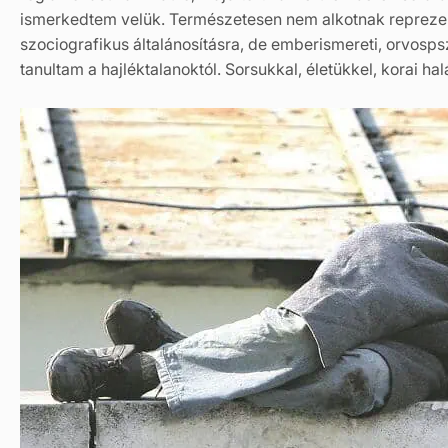
ismerkedtem velük. Természetesen nem alkotnak reprezenta
szociografikus általánosításra, de emberismereti, orvospsz
tanultam a hajléktalanoktól. Sorsukkal, életükkel, korai hal