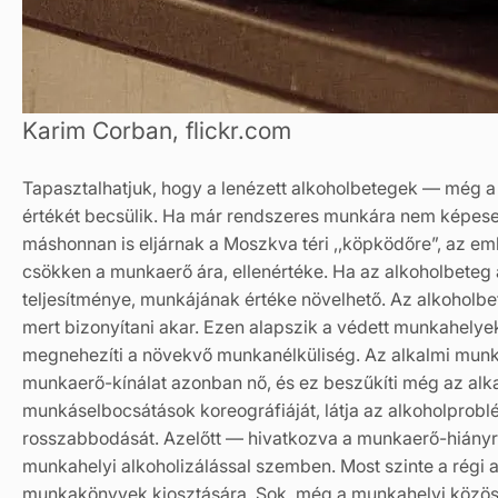
Karim Corban, flickr.com
Tapasztalhatjuk, hogy a lenézett alkoholbetegek — még a
értékét becsülik. Ha már rendszeres munkára nem képesek
máshonnan is eljárnak a Moszkva téri ,,köpködőre”, az e
csökken a munkaerő ára, ellenértéke. Ha az alkoholbeteg a
teljesítménye, munkájának értéke növelhető. Az alkoholbet
mert bizonyítani akar. Ezen alapszik a védett munkahelyek
megnehezíti a növekvő munkanélküliség. Az alkalmi munk
munkaerő-kínálat azonban nő, és ez beszűkíti még az alkalm
munkáselbocsátások koreográfiáját, látja az alkoholprob
rosszabbodását. Azelőtt — hivatkozva a munkaerő-hiányr
munkahelyi alkoholizálással szemben. Most szinte a régi 
munkakönyvek kiosztására. Sok, még a munkahelyi közöss