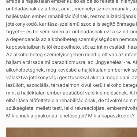
amibe a hajléktalan ember külső és belső feltételei hiányá
önfeladásnak az a foka, amit ,,menhelyi szindrómának”, a
hajléktalan ember rehabilitációjának, reszocializációjának 
jótékonykodó, karitász-szellemű szociális segítő önmaga
figyel — és fel sem ismeri az önfeladásnak ezt a szindrómá
a dependencia az alkoholbeteg személyiségében nemcsak
kapcsolataiban is jól érzékelhető, sőt az intim családi, h
Az alkoholbeteg személyiségében mindig ott van az infant
hajlam a társadalmi parazitizmusra, az ,,ingyenélés”-re. A
alkoholbetegnek, még kevésbé a hajléktalan embernek segí
választva jótékonysági gesztusokkal akarja megoldani, a
lezüllött, aszociális, társadalmon kívül került alkoholbet
mint a hajléktalan ember apátiából való kiemelésének. A 
elhárítása előfeltétele a rehabilitációnak, de távolról se
szükségletei mellett testi, lelki rekreációjára, embermiv
Mik ennek a gyakorlati lehetőségei? Mik a kapaszkodók?