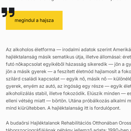
megindul a hajsza
Az alkoholos életforma — irodalmi adatok szerint Amerik
hajléktalanság másik sematikus útja, illetve állomásai: é
futó nőkapcsolat egyikéből házasság sikeredik — jön a gy
jön a másik gyerek — a feszített életmód hajlamosít a fo
szilárd családi kapcsolat — egyik nő, másik nő — különélés
gyerek, enyém az autó, az ingóság egy része — egyik élett
alkoholizálás stabil, illetve fokozódik. Elúszik minden — 
elleni vétség miatt — börtön. Utána próbálkozás alkalmi 
mind kiürültebben. A hajléktalanság itt is fordulópont.
A budaörsi Hajléktalanok Rehabilitációs Otthonában Oross
táborszociográfiájának néhány jellemző adata: 1990-ben