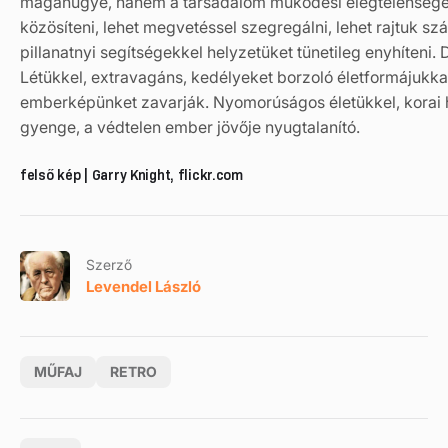
magánügye, hanem a társadalom működési elégtelenségéne
közösíteni, lehet megvetéssel szegregálni, lehet rajtuk sz
pillanatnyi segítségekkel helyzetüket tünetileg enyhíteni.
Létükkel, extravagáns, kedélyeket borzoló életformájukka
emberképünket zavarják. Nyomorúságos életükkel, korai ha
gyenge, a védtelen ember jövője nyugtalanító.
felső kép | Garry Knight, flickr.com
Szerző
Levendel László
MŰFAJ
RETRO