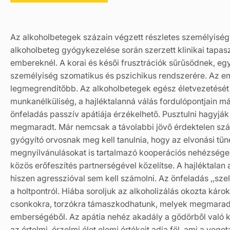
Az alkoholbetegek százain végzett részletes személyiség
alkoholbeteg gyógykezelése során szerzett klinikai tapasz
embereknél. A korai és késői frusztrációk sűrűsödnek, eg
személyiség szomatikus és pszichikus rendszerére. Az em
legmegrendítőbb. Az alkoholbetegek egész életvezetését 
munkanélküliség, a hajléktalanná válás fordulópontjain m
önfeladás passzív apátiája érzékelhető. Pusztulni hagyjá
megmaradt. Már nemcsak a távolabbi jövő érdektelen szá
gyógyító orvosnak meg kell tanulnia, hogy az elvonási tün
megnyilvánulásokat is tartalmazó kooperációs nehézségek
közös erőfeszítés partnerségével közelítse. A hajléktala
hiszen agresszióval sem kell számolni. Az önfeladás ,,s
a holtpontról. Hiába soroljuk az alkoholizálás okozta káro
csonkokra, torzókra támaszkodhatunk, melyek megmaradt
emberségéből. Az apátia nehéz akadály a gödörből való k
az értelmi, érzelmi élet elemi értékeit adja föl, ami a vege