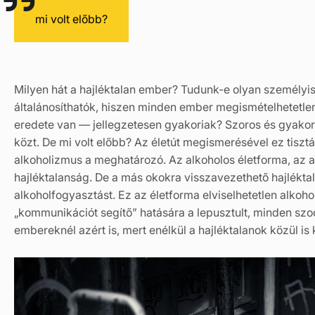
mi volt előbb?
Milyen hát a hajléktalan ember? Tudunk-e olyan személyi
általánosíthatók, hiszen minden ember megismételhetetlen
eredete van — jellegzetesen gyakoriak? Szoros és gyakori
közt. De mi volt előbb? Az életút megismerésével ez tiszt
alkoholizmus a meghatározó. Az alkoholos életforma, az a
hajléktalanság. De a más okokra visszavezethető hajlékta
alkoholfogyasztást. Ez az életforma elviselhetetlen alkoho
„kommunikációt segítő” hatására a lepusztult, minden sz
embereknél azért is, mert enélkül a hajléktalanok közül i