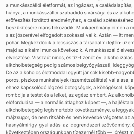
a munkásszállói életformát, az ingázást, a családalapítás
hiánya, a munkásszállói szabadidő sivársága és az alkohol
erőfeszítés fordított eredményhez, a család széteséséhez 
beszűkítésére máris fokozódik. Munkaerőhiány címén a mu
s az jószerével elfogadott szokássá válik. Aztán — itt me
pohár. Megkezdődik a lecsúszás a társadalmi lejtőn: üzemi
majd az alkalmi munka következik. A munkásszálló elveszt
elvesztése. Visszaút nincs, és tíz-tizenöt évi alkoholizálá
alkoholbetegség pedig számos belgyógyászati, ideggyóg
De az alkoholos életmóddal együtt jár sok kisebb-nagyob
poros, piszkos munkahelyek (szemétszállítás) vállalása, a
ehhez kapcsolódó légzési betegségek, a köhögéssel, köpe
rombolja a testet és a lelket, az egész embert. Az alkoho
előfordulása — a normális átlaghoz képest —, a hajlékta
alkoholbetegség legismertebb következménye, a leggyakor
májzsugor, de nem ritkább és nem kevésbé végzetes az alk
hasnyálmirigy-gyulladás, az idegrendszeri szövődmény, 
következtében országunkban tízezernél több — jórészt mé