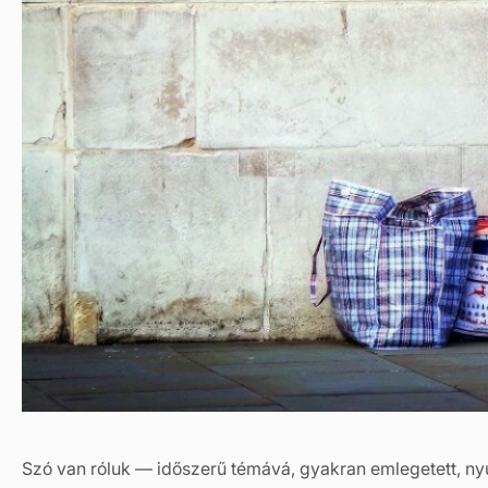
Szó van róluk — időszerű témává, gyakran emlegetett, ny