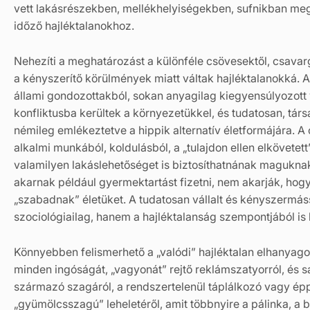
vett lakásrészekben, mellékhelyiségekben, sufnikban me
időző hajléktalanokhoz.
Nehezíti a meghatározást a különféle csövesektől, csavar
a kényszerítő körülmények miatt váltak hajléktalanokká. A
állami gondozottakból, sokan anyagilag kiegyensúlyozot
konfliktusba kerültek a környezetükkel, és tudatosan, tár
némileg emlékeztetve a hippik alternatív életformájára. A
alkalmi munkából, koldulásból, a „tulajdon ellen elkövete
valamilyen lakáslehetőséget is biztosíthatnának maguknak
akarnak például gyermektartást fizetni, nem akarják, hogy
„szabadnak” életüket. A tudatosan vállalt és kényszermá
szociológiailag, hanem a hajléktalanság szempontjából is
Könnyebben felismerhető a „valódi” hajléktalan elhanyagolt
minden ingóságát, „vagyonát” rejtő reklámszatyorról, és s
származó szagáról, a rendszertelenül táplálkozó vagy é
„gyümölcsszagú” leheletéről, amit többnyire a pálinka, a b