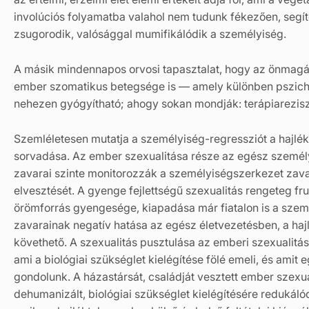
involúciós folyamatba valahol nem tudunk fékezően, segítő
zsugorodik, valósággal mumifikálódik a személyiség.
A másik mindennapos orvosi tapasztalat, hogy az önmagát 
ember szomatikus betegsége is — amely különben pszicho
nehezen gyógyítható; ahogy sokan mondják: terápiarezisz
Szemléletesen mutatja a személyiség-regressziót a hajlék
sorvadása. Az ember szexualitása része az egész személy
zavarai szinte monitorozzák a személyiségszerkezet zava
elvesztését. A gyenge fejlettségű szexualitás rengeteg fru
örömforrás gyengesége, kiapadása már fiatalon is a szemé
zavarainak negatív hatása az egész életvezetésben, a hajlé
követhető. A szexualitás pusztulása az emberi szexualitá
ami a biológiai szükséglet kielégítése fölé emeli, és ami
gondolunk. A házastársát, családját vesztett ember szexuá
dehumanizált, biológiai szükséglet kielégítésére redukálódó