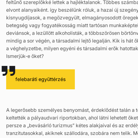
feltűnő szereplőkké lettek a hajléktalanok. Többes számb
elvont alanyaiként. így beszélünk róluk, a hazai új szegé
kisnyugdíjasok, a megözvegyült, elmagányosodott öregek, a
betegség vagy fogyatékosság miatt tartósan munkaképtel
deviánsok, a lezüllött alkoholisták, a többszörösen börtön
mindig a sor végén, a társadalmi lejtő legalján. Kik is há
a véghelyzetbe, milyen egyéni és társadalmi erők hatotta
Ismerjük-e őket?
felebaráti együttérzés
A legerősebb személyes benyomást, érdeklődést talán a t
keltették a pályaudvari riportokban, ahol látni lehetett ő
persze a „bevásárló turizmus” kétes alakjaival és az erdél
tranzitutasokkal, akiknek szállodára, szobára nem telik. Még