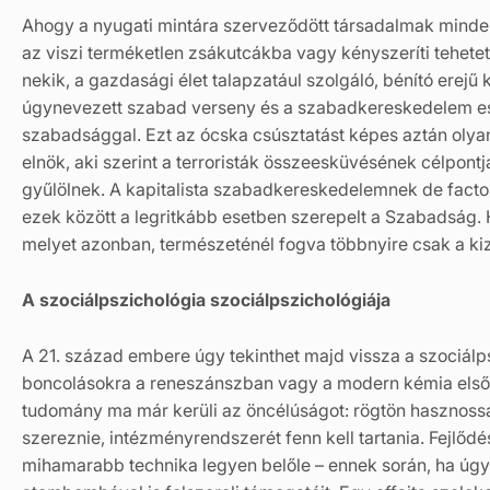
Ahogy a nyugati mintára szerveződött társadalmak mindenn
az viszi terméketlen zsákutcákba vagy kényszeríti tehet
nekik, a gazdasági élet talapzatául szolgáló, bénító erejű
úgynevezett szabad verseny és a szabadkereskedelem eszm
szabadsággal. Ezt az ócska csúsztatást képes aztán olya
elnök, aki szerint a terroristák összeesküvésének célpon
gyűlölnek. A kapitalista szabadkereskedelemnek de fact
ezek között a legritkább esetben szerepelt a Szabadság
melyet azonban, természeténél fogva többnyire csak a ki
A szociálpszichológia szociálpszichológiája
A 21. század embere úgy tekinthet majd vissza a szociálpsz
boncolásokra a reneszánszban vagy a modern kémia első t
tudomány ma már kerüli az öncélúságot: rögtön hasznossá 
szereznie, intézményrendszerét fenn kell tartania. Fejlő
mihamarabb technika legyen belőle – ennek során, ha úgy