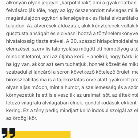
alkonyán olyan jeggyel „kárpótolnak”, ami a gyakorlatban 
felvásárolják tőle, hogy az így összehordott névleges mil
magántulajdon egykori ellenségeinek és fiatal elvbarátaik
tulajdon. Az átverések áldozatai, akik kénytelenek voltak 
gusztustalanságait és elolvasni hozzá a történelemkönyve
hivatalosság tiszteletével. A 20. század hírlapcímoldalain
elemzései, szervilis talpnyalása mögött ott hömpölyög a 
mindent letarol, ami az útjába kerül – anélkül, hogy bárki i
ha így van, akkor azt sem tudhatjuk, honnét közelít és mi
szabadul el láncáról a soron következő kötelező őrület, m
hírösszeállítás ma is a tájékoztatás örve alatt gyakorolt
olyan aljas módon, mint a humor, a szellemesség és a sz
környezetük felett is elveszítik az uralmat, sőt, az átteki
létező világfalu álvilágában élnek, gondolkodásuk ekként
kering. Ez a tény pedig mindjárt kellő indokul szolgál az e
az ördögi kör.