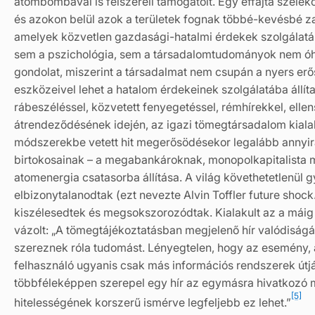
atombombával is felszereli támogatóit. Egy effajta sze
és azokon belül azok a területek fognak többé-kevésbé za
amelyek közvetlen gazdasági-hatalmi érdekek szolgálatá
sem a pszichológia, sem a társadalomtudományok nem óhajt
gondolat, miszerint a társadalmat nem csupán a nyers erő
eszközeivel lehet a hatalom érdekeinek szolgálatába állít
rábeszéléssel, közvetett fenyegetéssel, rémhírekkel, elle
átrendeződésének idején, az igazi tömegtársadalom kia
módszerekbe vetett hit megerősödésekor legalább annyir
birtokosainak – a megabankároknak, monopolkapitalista m
atomenergia csatasorba állítása. A világ követhetetlenül
elbizonytalanodtak (ezt nevezte Alvin Toffler future shock
kiszélesedtek és megsokszorozódtak. Kialakult az a máig
vázolt: „A tömegtájékoztatásban megjelenő hír valódiságá
szereznek róla tudomást. Lényegtelen, hogy az esemény, a
felhasználó ugyanis csak más információs rendszerek útj
többféleképpen szerepel egy hír az egymásra hivatkozó 
[5]
hitelességének korszerű ismérve legfeljebb ez lehet.”