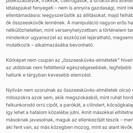
játékszabályok, trükkök, cselfogások, a strukturális áttét
létalapjukat fenyegeti – nem is annyira gazdasági, mint in
ellentámadásra: leegyszerűsítik az állításokat, majd felháb
ők összeesküvők lennének. A manipuláció nagyon erős ha
nélkülözhetetlen, mint versenyhelyzetben: a történelem tan
mindenkor ugyanezzel az eszközzel lejáratható, megsemm
mutatkozik – alkalmazásába bevonható.
Kórképet nem csupán az „összeesküvés-elméletek” híveiről
az utóbbiak nem feltétlenül egészségesebbek, legfeljebb
hallunk e tárgyban kevesebb elemzést.
Nyilván nem szorulnak az összeesküvés-elméletek olcsó vi
mítoszokra azok sem, akik megszokásból, mint ruhát hor
felkunkorodó orrú cipőt, a parókát, a cilindert, köcsögkala
így lehet a hatalom közelébe jutni. Amit másokkal elhitet
másoknak javasolnak, maguk az ellenkezőjét teszik – mert 
aki fent van, az más közegben mozog, mint az alant lévő