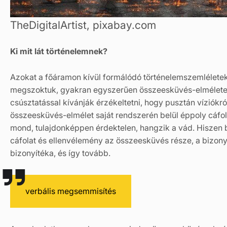
TheDigitalArtist, pixabay.com
Ki mit lát történelemnek?
Azokat a főáramon kívül formálódó történelemszemléletek
megszoktuk, gyakran egyszerűen összeesküvés-elméletek
csúsztatással kívánják érzékeltetni, hogy pusztán víziókr
összeesküvés-elmélet saját rendszerén belül éppoly cáfol
mond, tulajdonképpen érdektelen, hangzik a vád. Hiszen 
cáfolat és ellenvélemény az összeesküvés része, a bizony
bizonyítéka, és így tovább.
verbális megsemmisítés