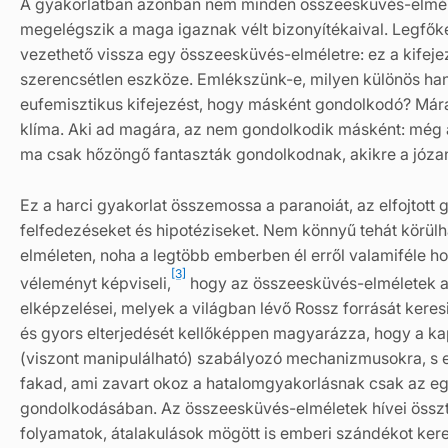
A gyakorlatban azonban nem minden összeesküvés-elmélet
megelégszik a maga igaznak vélt bizonyítékaival. Legfő
vezethető vissza egy összeesküvés-elméletre: ez a kifej
szerencsétlen eszköze. Emlékszünk-e, milyen különös hang
eufemisztikus kifejezést, hogy másként gondolkodó? Már
klíma. Aki ad magára, az nem gondolkodik másként: még
ma csak hőzöngő fantaszták gondolkodnak, akikre a józan
Ez a harci gyakorlat összemossa a paranoiát, az elfojtott g
felfedezéseket és hipotéziseket. Nem könnyű tehát körülha
elméleten, noha a legtöbb emberben él erről valamiféle h
[3]
véleményt képviseli,
hogy az összeesküvés-elméletek a
elképzelései, melyek a világban lévő Rossz forrását keres
és gyors elterjedését kellőképpen magyarázza, hogy a k
(viszont manipulálható) szabályozó mechanizmusokra, s e
fakad, ami zavart okoz a hatalomgyakorlásnak csak az e
gondolkodásában. Az összeesküvés-elméletek hívei össztár
folyamatok, átalakulások mögött is emberi szándékot ker