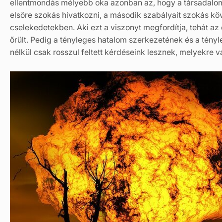
ellentmondás mélyebb oka azonban az, hogy a társadalom 
elsőre szokás hivatkozni, a második szabályait szokás kö
cselekedetekben. Aki ezt a viszonyt megfordítja, tehát az 
őrült. Pedig a tényleges hatalom szerkezetének és a té
nélkül csak rosszul feltett kérdéseink lesznek, melyekre