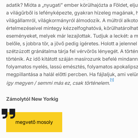
adatik? Mióta a „nyugati” ember körülhajózta a Földet, e
a világűrből is lefényképezte, gyakran hízeleg magának, 
világállamról, világkormányról álmodozik. A múltról alkot
értelmezéseivel mintegy kézzelfoghatóvá, körülhatárolhat
eseményeket, melyek már lezajlottak. Tudjuk a leckét: a m
belőle, s jobbra tör, a jövő pedig ígéretes. Holott a jelen
szétzúzott gránátalma tárja fel vérvörös lényegét. A tört
történik. Az idő kitátott száján masírozunk befelé mindannyi
folyamatos nyelés, lassú emésztés, folyamatos apokalipszi
megpillantása a halál előtti percben. Ha fájlaljuk, ami vel
[1]
így megyen / semmi más ez, csak történelem
.
Zámolytól New Yorkig
megvető mosoly