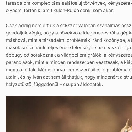
társadalom komplexitása sajátos új törvények, kényszere
olyasmi történik, amit külön-külön senki sem akar.
Csak addig nem értjük a sokszor valóban szánalmas öss
gondoljuk végig, hogy a növekvő elidegenedésből a gépk
máshová, mint a társadalmi problémák iránti közönybe, a 
mások sorsa iránti teljes érdektelenségbe nem visz út. I
éppúgy ott sorakoznak a világból emigrálók, a kényszere
paranoiások, mint a minden rendszerben vesztesek, a kiá
megalázottak. Mégis durva leegyszerűsítés, a probléma elh
utalni, és nyilván azt sem állíthatjuk, hogy mindenért a str
helyzetüktől függetlenül – csupán áldozatok.