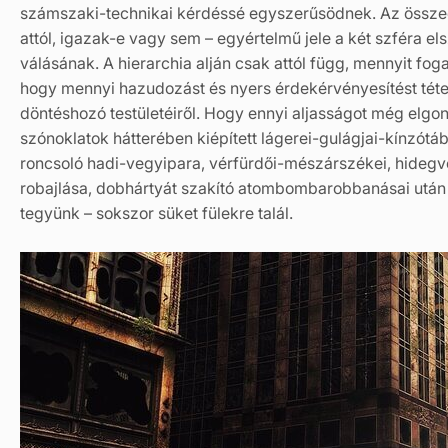
számszaki-technikai kérdéssé egyszerűsödnek. Az össze
attól, igazak-e vagy sem – egyértelmű jele a két szféra
válásának. A hierarchia alján csak attól függ, mennyit fog
hogy mennyi hazudozást és nyers érdekérvényesítést téte
döntéshozó testületéiről. Hogy ennyi aljasságot még elgo
szónoklatok hátterében kiépített lágerei-gulágjai-kínzótá
roncsoló hadi-vegyipara, vérfürdői-mészárszékei, hidegvé
robajlása, dobhártyát szakító atombombarobbanásai után
tegyünk – sokszor süket fülekre talál.