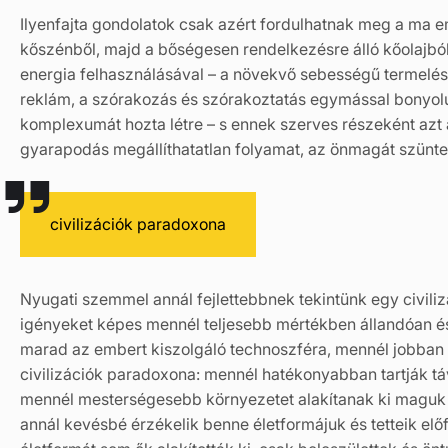
Ilyenfajta gondolatok csak azért fordulhatnak meg a ma e
kőszénből, majd a bőségesen rendelkezésre álló kőolajból 
energia felhasználásával – a növekvő sebességű termelés, 
reklám, a szórakozás és szórakoztatás egymással bonyolul
komplexumát hozta létre – s ennek szerves részeként azt az
gyarapodás megállíthatatlan folyamat, az önmagát szüntel
civilizációk paradoxona
Nyugati szemmel annál fejlettebbnek tekintünk egy civili
igényeket képes mennél teljesebb mértékben állandóan és
marad az embert kiszolgáló technoszféra, mennél jobban 
civilizációk paradoxona: mennél hatékonyabban tartják tá
mennél mesterségesebb környezetet alakítanak ki maguk
annál kevésbé érzékelik benne életformájuk és tetteik elő