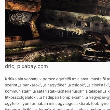
dric, pixabay.com
Kritika alá vonhatjuk persze egyfelől az alanyt, másfelől 
szerint „a bankárok”, „a nagytőke”, „a zsidók”, „a cionisták
kommunisták”, „a sátánisták-luciferiánusok”, általában „a k
titkosszolgálatok”, „a hadiipari komplexum”, „a vegyipar-g
egyfelől ilyen formában mint egységes aktorok többnyire
leegyszerűsítések termékei, másrészt azok az emberek és