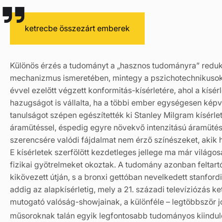
ketrecbe összezárt emberek
Különös érzés a tudományt a „hasznos tudományra” reduká
mechanizmus ismeretében, mintegy a pszichotechnikusok 
évvel ezelőtt végzett konformitás-kísérletére, ahol a kísé
hazugságot is vállalta, ha a többi ember egységesen képvis
tanulságot szépen egészítették ki Stanley Milgram kísérle
áramütéssel, éspedig egyre növekvő intenzitású áramütésse
szerencsére valódi fájdalmat nem érző színészeket, akik h
E kísérletek szerfölött kezdetleges jellege ma már világo
fizikai gyötrelmeket okoztak. A tudomány azonban feltart
kikövezett útján, s a bronxi gettóban nevelkedett stanfordi
addig az alapkísérletig, mely a 21. századi televíziózás 
mutogató valóság-showjainak, a különféle – legtöbbször 
műsoroknak talán egyik legfontosabb tudományos kiindul