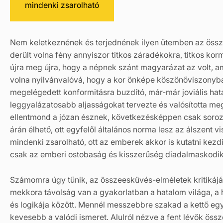
mindenki zsarolható
Nem keletkeznének és terjednének ilyen ütemben az öss
derült volna fény annyiszor titkos záradékokra, titkos k
újra meg újra, hogy a népnek szánt magyarázat az volt, 
volna nyilvánvalóvá, hogy a kor önképe köszönőviszonyba
megelégedett konformitásra buzdító, már-már joviális hatal
leggyalázatosabb aljasságokat tervezte és valósította meg
ellentmond a józan észnek, következésképpen csak soroz
árán élhető, ott egyfelől általános norma lesz az álszent 
mindenki zsarolható, ott az emberek akkor is kutatni kez
csak az emberi ostobaság és kisszerűség diadalmaskodik 
Számomra úgy tűnik, az összeesküvés-elméletek kritikáj
mekkora távolság van a gyakorlatban a hatalom világa, a 
és logikája között. Mennél messzebbre szakad a kettő egym
kevesebb a valódi ismeret. Alulról nézve a fent lévők öss