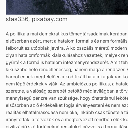
stas336, pixabay.com
A politika a mai demokratikus tömegtársadalmak korában
elsősorban azért, mert a hatalom formális és nem formális
felborult az utóbbiak javára. A kolosszális méretű mod
olyan hatalomformák kialakulásához vezettek, melyek re
gyűrték a formális hatalom intézményrendszerét. Amit te
kiküszöbölhető rendellenesség, hanem maga a rendszer. A 
harcot ennek megfelelően a kodifikált hatalmi ágakban k
nem lépő érdekek vívják. Az ambiciózus politikus, a hata
szeretne, a valóság szerepét betöltő médiavilágban a tör
mennyiségű pénzre van szüksége, hogy óhatatlanul leköte
elsősorban az ő érdekeiket fogja érvényesíteni és nem azok
realitás elhatalmasodása nem oka, inkább csak tünete a tá
irányítottak, a tervezők és a megtervezett rendben élők k
civilizáció széttörténelmében alulról nézve, s a formalitás