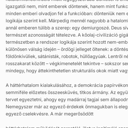
igazgatói nem, mint emberek döntenek, hanem mint funkcio
minden emberi olvadjon fel a funkcióban: dönteniük nem
logikája szerint kell. Márpedig mennél nagyobb a hatalo
annál emberen túlibb a szerep: egy demiurgoszé. Deus sív
természet azonosságát tételezve. A kőolaj-civilizáció gi
természetben a rendszer logikája szerint hozott nem-emb
különösen válság idején – ördögi jelleget öltenek: a dön
földönkívüliek, sátánisták, robotok, hüllőagyúak. Lentről 
rosszakarat között – végkimenetelét tekintve – sokszor s
mindegy, hogy áttekinthetetlen strukturális okok miatt vagy 
A háttérhatalom kialakulásához, a demokrácia papírvéko
semmiféle előzetes összeesküvés, titkos ármány. Az egy
tervet egyeztetni, ahogy egy madárraj tagjai sem állapod
Nemegyszer már az egyező érdekek önmagukban is elege
egyező cselekvésre. A már megerősödött