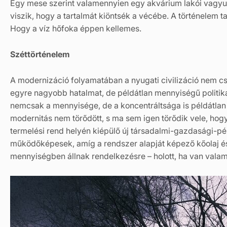
Egy mese szerint valamennyien egy akvárium lakói vagyu
viszik, hogy a tartalmát kiöntsék a vécébe. A történelem t
Hogy a víz hőfoka éppen kellemes.
Széttörténelem
A modernizáció folyamatában a nyugati civilizáció nem cs
egyre nagyobb hatalmat, de példátlan mennyiségű politika
nemcsak a mennyisége, de a koncentráltsága is példátlan
modernitás nem törődött, s ma sem igen törődik vele, hogy
termelési rend helyén kiépülő új társadalmi-gazdasági-pé
működőképesek, amíg a rendszer alapját képező kőolaj 
mennyiségben állnak rendelkezésre – holott, ha van valam