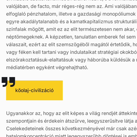
valójában, de facto, már réges-rég nem az. Ami valójában 
elfoglaló pénzhatalom, illetve a gazdasági monopóliumo
egyre akadálytalanabb és a kamatkapitalizmus strukturáli
színfalak mögött, amit ez az elit természetesen nem akar,
néptömegeknek. A képzetlen, tanulatlan emberek fel sem fo
válaszait, ezért az elit szemszögéből magától értetődik,
vagy féken kell tartani vagy indulataikat stratégiai okokb
elszórakoztatásuk-elaltatásuk vagy háborúba küldésük 
médiatérben egyként végrehajtható.
kőolaj-civilizáció
Ugyanakkor az, hogy az elit képes a világ rendjét áttekinte
szempontjain és érdekein átszűrve, leegyszerűsítve látja a
Cselekedeteinek összes következményével már csak azért 
hatalomkoncentráció miatt legegyszerűbb döntései is embe