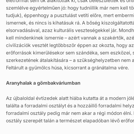
életformát sem ők alakították ki, csak beleszülettek és ön
szemlélve egyértelműen jó: hogy tudniillik már nem kell t
tudjuk), éppenhogy a pusztulást vetíti előre, mert embermi
ismernek, és nincs is kihatásuk rá. A bőség kiszolgáltatot
elsorvadásával, azaz kulturális veszteségekkel jár. Mon
kell mindenkinek ismernie – azért vannak a szakértők, az
civilizációk vesztét legtöbbször éppen az okozta, hogy az
erőforrások kimerülésekor sem szándéka, sem eszközei, 
szerkezetének átalakítására – a szükséghelyzetben nem a
Feltárult a gyümölcs húsa, kicsorrant a gránátalma vére.
Aranyhalak a gömbakváriumban
Az újbaloldal évtizedek alatt hiába kutatta át a modern jól
találta a forradalmi osztályt és a hozzáillő forradalmi hel
forradalmi osztály pedig már nem akar a régi módon élni. 
osztály szerepét talán a természet elapadóban lévő erőforr