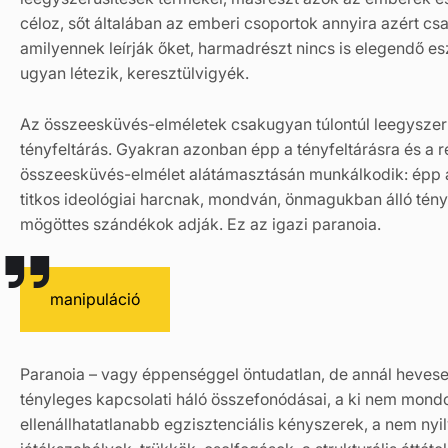
céloz, sőt általában az emberi csoportok annyira azért cs
amilyennek leírják őket, harmadrészt nincs is elegendő e
ugyan létezik, keresztülvigyék.
Az összeesküvés-elméletek csakugyan túlontúl leegyszerűs
tényfeltárás. Gyakran azonban épp a tényfeltárásra és a r
összeesküvés-elmélet alátámasztásán munkálkodik: épp 
titkos ideológiai harcnak, mondván, önmagukban álló tény
mögöttes szándékok adják. Ez az igazi paranoia.
manipuláció
Paranoia – vagy éppenséggel öntudatlan, de annál hevese
tényleges kapcsolati háló összefonódásai, a ki nem mondo
ellenállhatatlanabb egzisztenciális kényszerek, a nem nyi