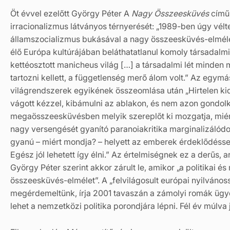
Öt évvel ezelőtt György Péter A
Nagy Összeesküvés
című
irracionalizmus látványos térnyerését: „1989-ben úgy vél
államszocializmus bukásával a nagy összeesküvés-elméle
élő Európa kultúrájában beláthatatlanul komoly társadalmi 
kettéosztott manicheus világ […] a társadalmi lét minden m
tartozni kellett, a függetlenség merő álom volt.” Az egymá
világrendszerek egyikének összeomlása után „Hirtelen kider
vágott kézzel, kibámulni az ablakon, és nem azon gondolk
megaösszeesküvésben melyik szereplőt ki mozgatja, miér
nagy versengését gyanító paranoiakritika marginalizálódott
gyanú – miért mondja? – helyett az emberek érdeklődésse
Egész jól lehetett így élni.” Az értelmiségnek ez a derű
György Péter szerint akkor zárult le, amikor „a politikai és
összeesküvés-elmélet”. A „felvilágosult európai nyilváno
megérdemeltünk, írja 2001 tavaszán a zámolyi romák üg
lehet a nemzetközi politika porondjára lépni. Fél év múlva 