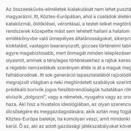
Az összeesküvés-elméletek kialakulását nem lehet puszt
magyarázni. Itt, Köztes-Európában, ahol a családok életén
kataklizmái, öldöklései, vérontásai, a testet-lelket megtö
rendszerek közepette mást sem lehetett hallani a hatalom 
emlékkönyvbe való ünnepélyes általánosságokat, sikerpro
kioktatást, vastagon bearanyozott, giccses történelmi tabl
egyre magabiztosabb, mert önmagát minden leleplezésen 
olyasmit, aminek a tényleges történésekhez a rajtuk keres
a régebbi nemzedékek szerényen élték is át a maguk mega
felháborodnak. Itt sok generáció tapasztalatából rajzolódik
megrajzolt világban a neki meghirdetett szabályok szerint p
prédikáló borivók jogos felsőbbrendűségük tudatában röhö
elviszik „dolgozni”, vagy a németek, nyugatra vagy az oro
haza. Aki hisz a hivatalos ideológiában, az olyan szerencs
dicsőségére és meggazdagodására, akik aztán meg fogják
Köztes-Európa balekje, ha komolyan veszi, amit mindenki 
kerül. Ő az, aki az adott gazdasági játékszabályokat követ