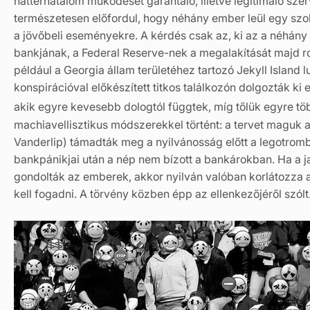
háttérhatalom működését garantáló, illetve legitimáló sze
természetesen előfordul, hogy néhány ember leül egy szob
a jövőbeli eseményekre. A kérdés csak az, ki az a néhány
bankjának, a Federal Reserve-nek a megalakítását majd ro
például a Georgia állam területéhez tartozó Jekyll Island
konspirációval előkészített titkos találkozón dolgozták k
akik egyre kevesebb dologtól függtek, míg tőlük egyre tö
machiavellisztikus módszerekkel történt: a tervet maguk a
Vanderlip) támadták meg a nyilvánosság előtt a legotrom
bankpánikjai után a nép nem bízott a bankárokban. Ha a ja
gondolták az emberek, akkor nyilván valóban korlátozza a 
kell fogadni. A törvény közben épp az ellenkezőjéről szólt