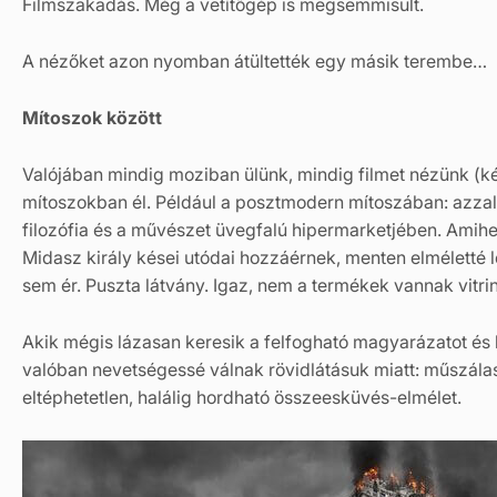
Filmszakadás. Még a vetítőgép is megsemmisült.
A nézőket azon nyomban átültették egy másik terembe…
Mítoszok között
Valójában mindig moziban ülünk, mindig filmet nézünk (k
mítoszokban él. Például a posztmodern mítoszában: azzal i
filozófia és a művészet üvegfalú hipermarketjében. Amihez
Midasz király kései utódai hozzáérnek, menten elméletté
sem ér. Puszta látvány. Igaz, nem a termékek vannak vitri
Akik mégis lázasan keresik a felfogható magyarázatot és
valóban nevetségessé válnak rövidlátásuk miatt: műszála
eltéphetetlen, halálig hordható összeesküvés-elmélet.