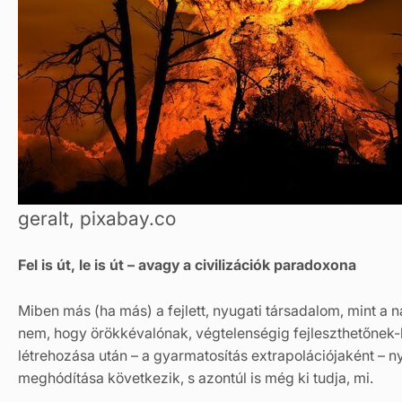
geralt, pixabay.co
Fel is út, le is út – avagy a civilizációk paradoxona
Miben más (ha más) a fejlett, nyugati társadalom, mint a 
nem, hogy örökkévalónak, végtelenségig fejleszthetőnek-b
létrehozása után – a gyarmatosítás extrapolációjaként – 
meghódítása következik, s azontúl is még ki tudja, mi.