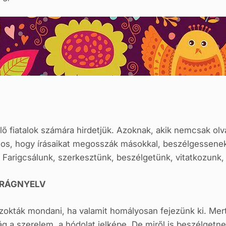
ő fiatalok számára hirdetjük. Azoknak, akik nemcsak olva
os, hogy írásaikat megosszák másokkal, beszélgessenek
l. Farigcsálunk, szerkesztünk, beszélgetünk, vitatkozunk
IRÁGNYELV
szokták mondani, ha valamit homályosan fejezünk ki. Mert
ág a szerelem, a hódolat jelképe. De miről is beszélgetne