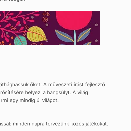
áthághassuk őket! A művészeti írást fejlesztő
rősítésére helyezi a hangsúlyt. A világ
rni egy mindig új világot.
sal: minden napra tervezünk közös játékokat.