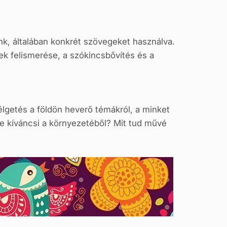
nk, általában konkrét szövegeket használva.
ek felismerése, a szókincsbővítés és a
élgetés a földön heverő témákról, a minket
re kíváncsi a környezetéből? Mit tud művé