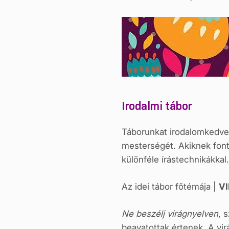
Irodalmi tábor
Táborunkat irodalomkedvel
mesterségét. Akiknek font
különféle írástechnikákka
Az idei tábor főtémája |
V
Ne beszélj virágnyelven
, 
beavatottak értenek. A vir