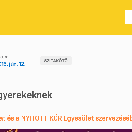
átum
SZITAKÖTŐ
15. jún. 12.
 gyerekeknek
rat és a NYITOTT KÖR Egyesület szervezésé