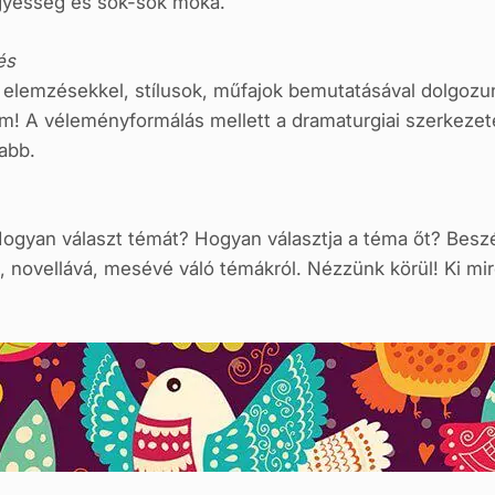
ügyesség és sok-sok móka.
és
i elemzésekkel, stílusok, műfajok bemutatásával dolgozu
lom! A véleményformálás mellett a dramaturgiai szerkezet
sabb.
? Hogyan választ témát? Hogyan választja a téma őt? Besz
é, novellává, mesévé váló témákról. Nézzünk körül! Ki mi