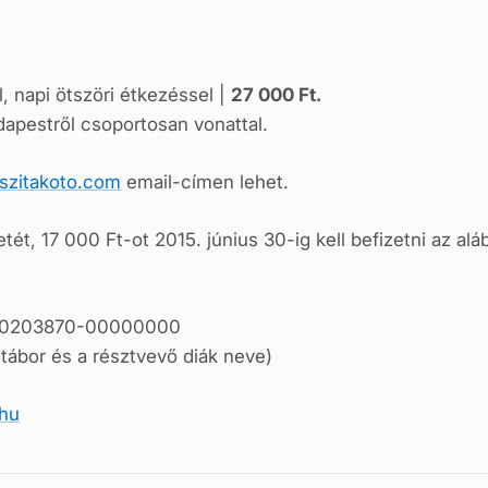
al, napi ötszöri étkezéssel |
27 000 Ft.
apestről csoportosan vonattal.
]szitakoto.com
email-címen lehet.
etét, 17 000 Ft-ot 2015. június 30-ig kell befizetni az al
00203870-00000000
tábor és a résztvevő diák neve)
.hu