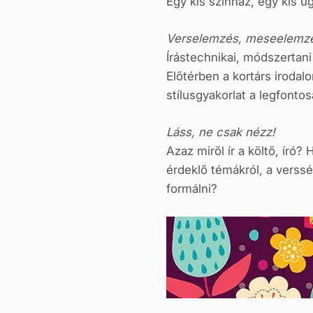
Egy kis színház, egy kis 
Verselemzés, meseelemz
Írástechnikai, módszertan
Előtérben a kortárs iroda
stílusgyakorlat a legfonto
Láss, ne csak nézz!
Azaz miről ír a költő, író
érdeklő témákról, a verss
formálni?