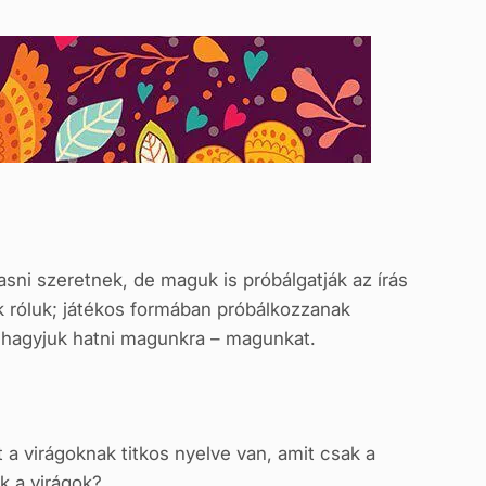
sni szeretnek, de maguk is próbálgatják az írás
 róluk; játékos formában próbálkozzanak
, hagyjuk hatni magunkra – magunkat.
 a virágoknak titkos nyelve van, amit csak a
k a virágok?