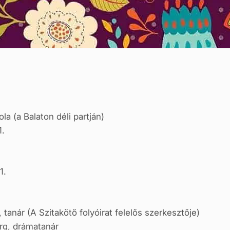
ola (a Balaton déli partján)
1.
1.
 tanár (A Szitakötő folyóirat felelős szerkesztője)
urg, drámatanár