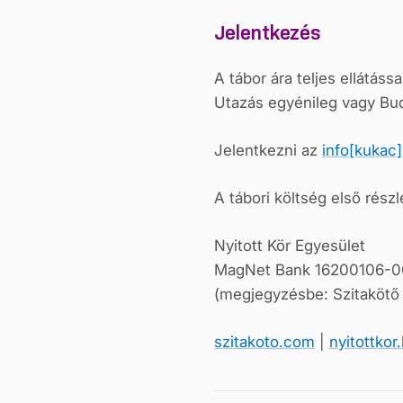
Jelentkezés
A tábor ára teljes ellátáss
Utazás egyénileg vagy Bud
Jelentkezni az
info[kukac
A tábori költség első részl
Nyitott Kör Egyesület
MagNet Bank 16200106-
(megjegyzésbe: Szitakötő 
szitakoto.com
|
nyitottkor