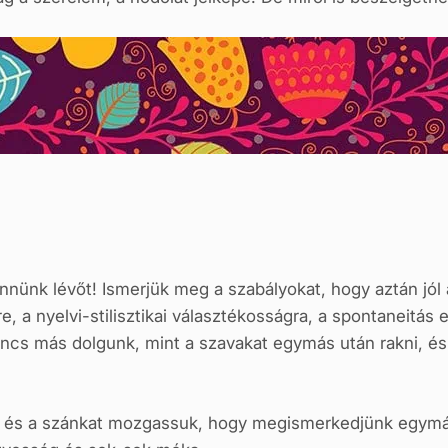
nünk lévőt! Ismerjük meg a szabályokat, hogy aztán jól 
, a nyelvi-stilisztikai választékosságra, a spontaneitás e
incs más dolgunk, mint a szavakat egymás után rakni, és í
 és a szánkat mozgassuk, hogy megismerkedjünk egymás