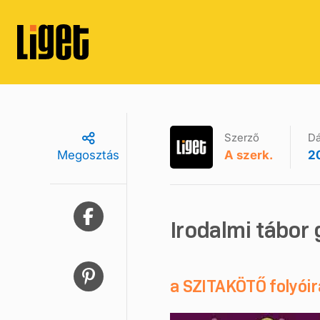
Szerző
D
A szerk.
20
Megosztás
Irodalmi tábor
a SZITAKÖTŐ folyói