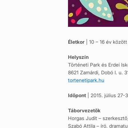
Életkor
| 10 – 16 év között
Helyszín
Történeti Park és Erdei Isk
8621 Zamárdi, Dobó I. u. 3
tortenetipark.hu
Időpont
| 2015. július 27-3
Táborvezetők
Horgas Judit – szerkesztő,
Szabó Attila – író, dramat