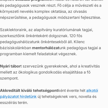
és pedagógusok vesznek részt. Fő célja a művészeti és a
környezeti nevelés komplex oktatása, az olvasás
népszerűsítése, a pedagógusok módszertani fejlesztése.
Szaklektoraink, az alapítvány kuratóriumának tagjai,
szerkesztőink önkénteként dolgoznak. 120 fős
pedagógushálózatunk önkéntesekből áll. Kilenc
bázisiskolánkban
mentorhálózat
unk pedagógus tagjai a
programban kiemelt feladatokat végeznek.
Nyári tábor
t szervezünk gyerekeknek, ahol a kreativitás
mellett az ökologikus gondolkodás elsajátítása a fő
szempont.
Akkreditált kiváló tehetségpont
ként évente hét
alkotói
pályázatot hirdetünk
új tehetségeknek vers, novella és
esszéírás terén.