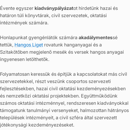
Évente egyszer
kiadványpályázat
ot hirdetünk hazai és
határon túli könyvtárak, civil szervezetek, oktatási
intézmények számára.
Honlapunkat gyengénlátók számára
akadálymentes
sé
tettük,
Hangos Liget
rovatunk hanganyagai és a
Szitakötőben megjelenő mesék és versek hangos anyagai
ingyenesen letölthetők.
Folyamatosan keressük és építjük a kapcsolatokat más civil
szervezetekkel, részt veszünk csoportos szervezeti
fejlesztésekben, hazai civil oktatási kezdeményezésekben
és nemzetközi oktatási projektekben. Együttműködünk
számos oktatási intézménnyel, rendszeresen kiadványokkal
támogatunk tanulmányi versenyeket, halmozottan hátrányos
települések intézményeit, a civil szféra által szervezett
jótékonysági kezdeményezéseket.