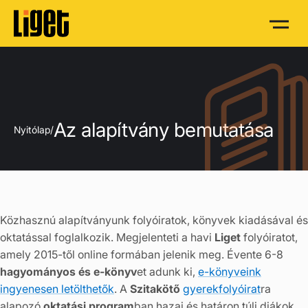
Az alapítvány bemutatása
Nyitólap
/
Közhasznú alapítványunk folyóiratok, könyvek kiadásával és
oktatással foglalkozik. Megjelenteti a havi
Liget
folyóiratot,
amely 2015-től online formában jelenik meg. Évente 6-8
hagyományos és e-könyv
et adunk ki,
e-könyveink
ingyenesen letölthetők
. A
Szitakötő
gyerekfolyóirat
ra
alapozó
oktatási program
ban hazai és határon túli diákok